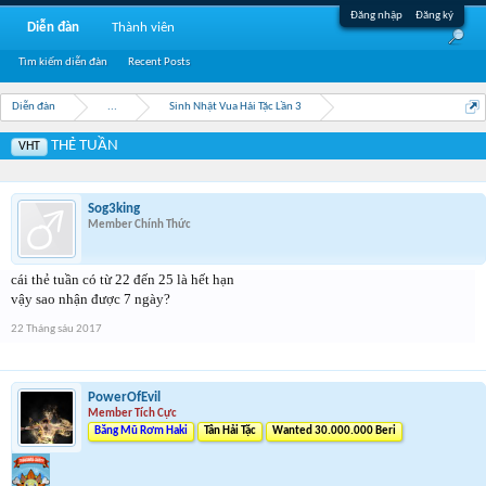
Đăng nhập
Đăng ký
Diễn đàn
Thành viên
Tìm kiếm diễn đàn
Recent Posts
Diễn đàn
...
Sinh Nhật Vua Hải Tặc Lần 3
THẺ TUẦN
VHT
Sog3king
Member Chính Thức
cái thẻ tuần có từ 22 đến 25 là hết hạn
vậy sao nhận được 7 ngày?
22 Tháng sáu 2017
PowerOfEvil
Member Tích Cực
Băng Mũ Rơm Haki
Tân Hải Tặc
Wanted 30.000.000 Beri