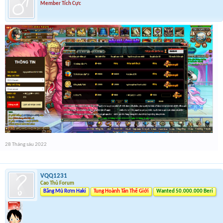
Member Tích Cực
28 Tháng sáu 2022
VQQ1231
Cao Thủ Forum
Băng Mũ Rơm Haki
Tung Hoành Tân Thế Giới
Wanted 50.000.000 Beri