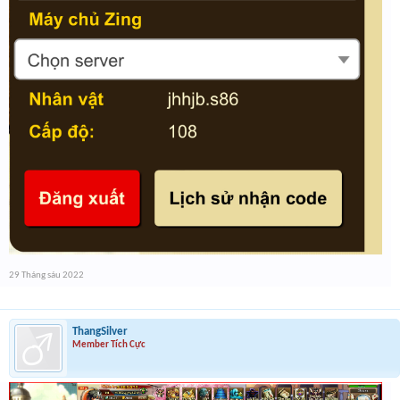
29 Tháng sáu 2022
ThangSilver
Member Tích Cực