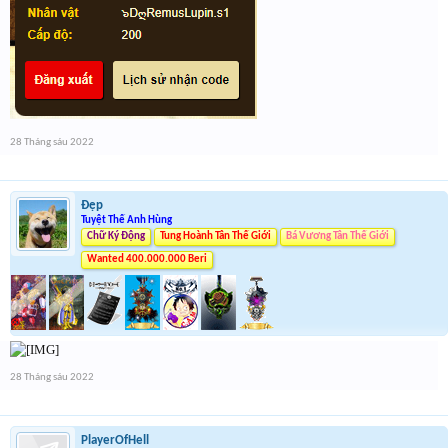
28 Tháng sáu 2022
Đẹp
Tuyệt Thế Anh Hùng
Chữ Ký Động
Tung Hoành Tân Thế Giới
Bá Vương Tân Thế Giới
Wanted 400.000.000 Beri
28 Tháng sáu 2022
PlayerOfHell