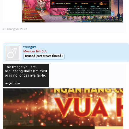
28 Tháng sáu 2022
trung09
Member Tích Cực
Banned (cant create thread )