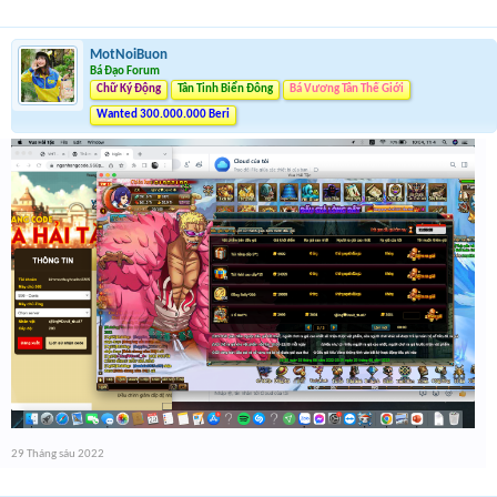
MotNoiBuon
Bá Đạo Forum
Chữ Ký Động
Tân Tinh Biển Đông
Bá Vương Tân Thế Giới
Wanted 300.000.000 Beri
29 Tháng sáu 2022