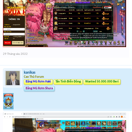
29 Tháng sáu 2022
kanikas
Cao Thủ Forum
Băng Mũ Rơm Haki
Tân Tinh Biển Đông
Wanted 50.000.000 Beri
Băng Mũ Rơm Shura