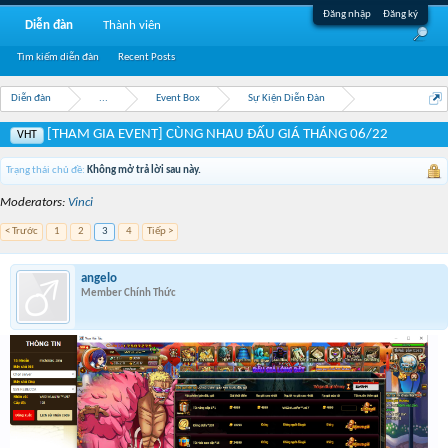
Đăng nhập
Đăng ký
Diễn đàn
Thành viên
Tìm kiếm diễn đàn
Recent Posts
Diễn đàn
...
Event Box
Sự Kiện Diễn Đàn
[THAM GIA EVENT] CÙNG NHAU ĐẤU GIÁ THÁNG 06/22
VHT
Trạng thái chủ đề:
Không mở trả lời sau này.
Moderators:
Vinci
< Trước
1
2
3
4
Tiếp >
angelo
Member Chính Thức