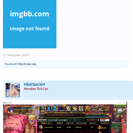
11 Tháng tám 2025
Noobie69
thích bài này.
MinhTam369
Member Tích Cực