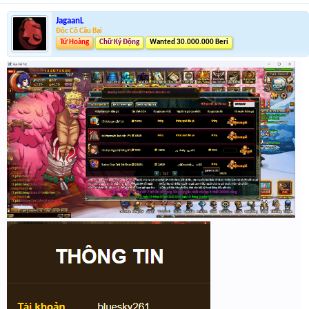
JagaanL
Độc Cô Cầu Bại
Tứ Hoàng
Chữ Ký Động
Wanted 30.000.000 Beri