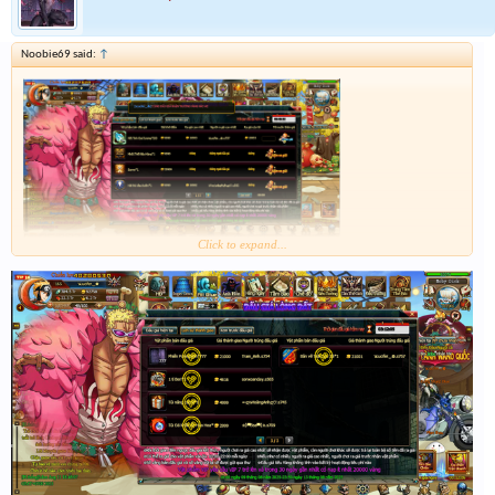
Noobie69 said:
↑
Click to expand...