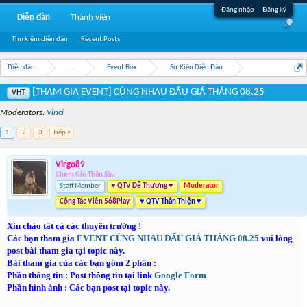
Đăng nhập
Đăng ký
Diễn đàn
Thành viên
Tìm kiếm diễn đàn
Recent Posts
Diễn đàn
...
Event Box
Sự Kiện Diễn Đàn
[THAM GIA EVENT] CÙNG NHAU ĐẤU GIÁ THÁNG 08.25
VHT
Moderators:
Vinci
1
2
3
Tiếp >
Virgo89
Chém Gió Thần Sầu
Staff Member
♥ QTV Dễ Thương ♥
Moderator
Cộng Tác Viên 568Play
♥ QTV Thân Thiện ♥
Xin chào tất cả các thuyền trưởng !
Các bạn tham gia
EVENT CÙNG NHAU ĐẤU GIÁ THÁNG 08.25
vui lòng
post bài tham gia tại topic này.
Bài tham gia của các bạn gồm 2 phần :
Phần thông tin : Post thông tin tại link
Google Form
Phần hình ảnh : Các bạn post tại topic này.