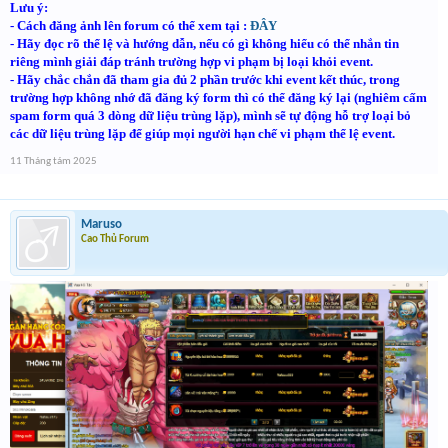
Lưu ý:
- Cách đăng ảnh lên forum có thể xem tại :
ĐÂY
- Hãy đọc rõ thể lệ và hướng dẫn, nếu có gì không hiểu có thể nhắn tin
riêng mình giải đáp tránh trường hợp vi phạm bị loại khỏi event.
- Hãy chắc chắn đã tham gia đủ 2 phần trước khi event kết thúc, t
rong
trường hợp không nhớ đã đăng ký form thì có thể đăng ký lại (nghiêm cấm
spam form quá 3 dòng dữ liệu trùng lặp), mình sẽ tự động hỗ trợ loại bỏ
các dữ liệu trùng lặp để giúp mọi người hạn chế vi phạm thể lệ event.
11 Tháng tám 2025
Maruso
Cao Thủ Forum