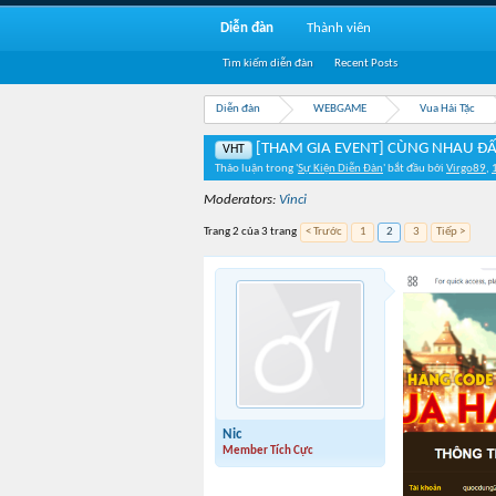
Diễn đàn
Thành viên
Tìm kiếm diễn đàn
Recent Posts
Diễn đàn
WEBGAME
Vua Hải Tặc
[THAM GIA EVENT] CÙNG NHAU ĐẤ
VHT
Thảo luận trong '
Sự Kiện Diễn Đàn
' bắt đầu bởi
Virgo89
,
Moderators:
Vinci
Trang 2 của 3 trang
< Trước
1
2
3
Tiếp >
Nic
Member Tích Cực