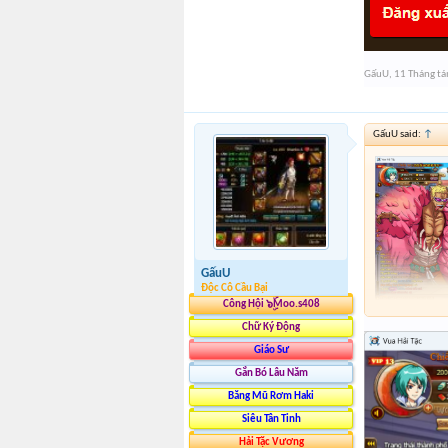
GấuU
,
11 Tháng t
GấuU said:
↑
GấuU
Độc Cô Cầu Bại
Công Hội ๖ۣۜMoo.s408
Chữ Ký Động
Giáo Sư
Gắn Bó Lâu Năm
Băng Mũ Rơm Haki
Siêu Tân Tinh
Hải Tặc Vương