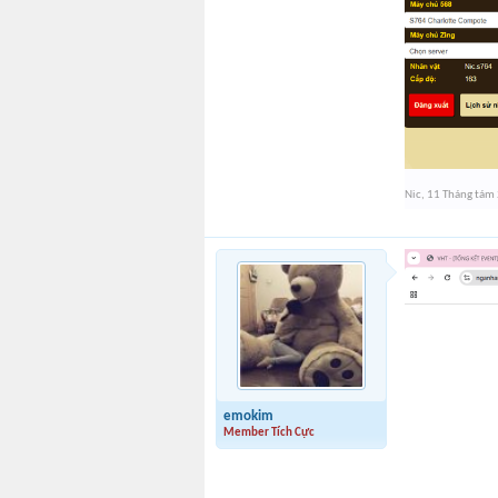
Nic
,
11 Tháng tám
emokim
Member Tích Cực