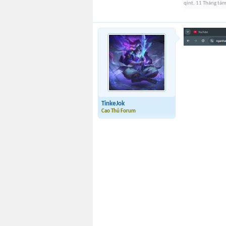
qint
,
11 Tháng tá
TinkeJok
Cao Thủ Forum