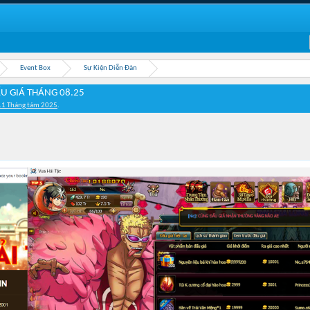
Event Box
Sự Kiện Diễn Đàn
U GIÁ THÁNG 08.25
11 Tháng tám 2025
.