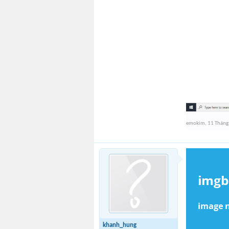
emokim
,
11 Tháng
khanh_hung