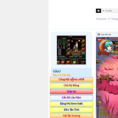
TinkeJok
,
11 Thán
GấuU
Độc Cô Cầu Bại
Công Hội ๖ۣۜMoo.s408
Chữ Ký Động
Giáo Sư
Gắn Bó Lâu Năm
Băng Mũ Rơm Haki
Siêu Tân Tinh
Hải Tặc Vương