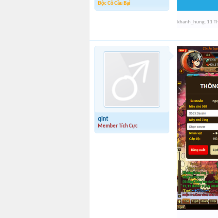
Độc Cô Cầu Bại
khanh_hung
,
11 T
qint
Member Tích Cực