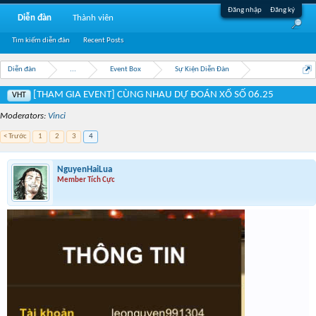
Đăng nhập
Đăng ký
Diễn đàn
Thành viên
Tìm kiếm diễn đàn
Recent Posts
Diễn đàn
...
Event Box
Sự Kiện Diễn Đàn
[THAM GIA EVENT] CÙNG NHAU DỰ ĐOÁN XỔ SỐ 06.25
VHT
Moderators:
Vinci
< Trước
1
2
3
4
NguyenHaiLua
Member Tích Cực