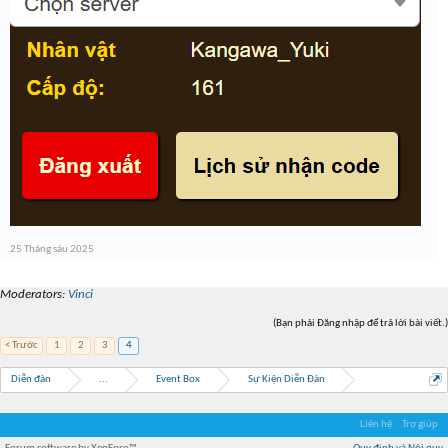
25 Tháng sáu 2025
Moderators:
Vinci
(Bạn phải Đăng nhập để trả lời bài viết.)
< Trước
1
2
3
4
Diễn đàn
...
Event Box
Sự Kiện Diễn Đàn
Liên hệ
Trợ giúp