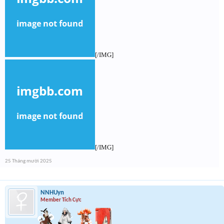
[/IMG]
[/IMG]
25 Tháng mười 2025
NNHUyn
Member Tích Cực