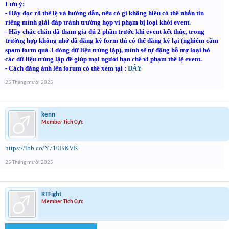
Lưu ý:
- Hãy đọc rõ thể lệ và hướng dẫn, nếu có gì không hiểu có thể nhắn tin
riêng mình giải đáp tránh trường hợp vi phạm bị loại khỏi event.
- Hãy chắc chắn đã tham gia đủ 2 phần trước khi event kết thúc, t
rong
trường hợp không nhớ đã đăng ký form thì có thể đăng ký lại (nghiêm cấm
spam form quá 3 dòng dữ liệu trùng lặp), mình sẽ tự động hỗ trợ loại bỏ
các dữ liệu trùng lặp để giúp mọi người hạn chế vi phạm thể lệ event.
- Cách đăng ảnh lên forum có thể xem tại :
ĐÂY
25 Tháng mười 2025
kenn
Member Tích Cực
https://ibb.co/Y710BKVK
25 Tháng mười 2025
RTFight
Member Tích Cực