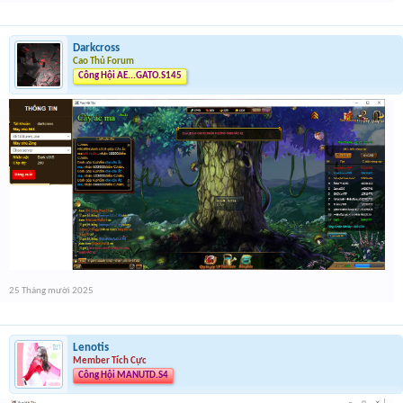
Darkcross
Cao Thủ Forum
Công Hội AE...GATO.S145
25 Tháng mười 2025
Lenotis
Member Tích Cực
Công Hội MANUTD.S4