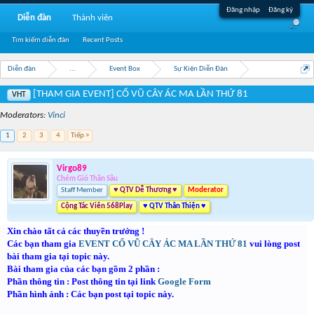
Đăng nhập
Đăng ký
Diễn đàn
Thành viên
Tìm kiếm diễn đàn
Recent Posts
Diễn đàn
...
Event Box
Sự Kiện Diễn Đàn
[THAM GIA EVENT] CỔ VŨ CÂY ÁC MA LẦN THỨ 81
VHT
Moderators:
Vinci
1
2
3
4
Tiếp >
Virgo89
Chém Gió Thần Sầu
Staff Member
♥ QTV Dễ Thương ♥
Moderator
Cộng Tác Viên 568Play
♥ QTV Thân Thiện ♥
Xin chào tất cả các thuyền trưởng !
Các bạn tham gia
EVENT CỔ VŨ CÂY ÁC MA LẦN THỨ 81
vui lòng post
bài tham gia tại topic này.
Bài tham gia của các bạn gồm 2 phần :
Phần thông tin : Post thông tin tại link
Google Form
Phần hình ảnh : Các bạn post tại topic này.