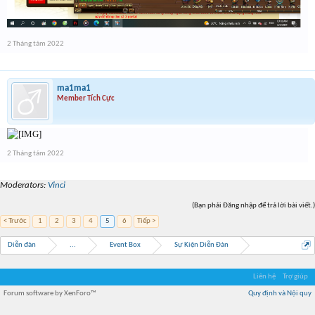
2 Tháng tám 2022
ma1ma1
Member Tích Cực
2 Tháng tám 2022
Moderators:
Vinci
(Bạn phải Đăng nhập để trả lời bài viết.)
< Trước
1
2
3
4
5
6
Tiếp >
Diễn đàn
...
Event Box
Sự Kiện Diễn Đàn
Liên hệ
Trợ giúp
Forum software by XenForo™
Quy định và Nội quy