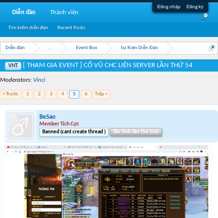
Đăng nhập
Đăng ký
Diễn đàn
Thành viên
Tìm kiếm diễn đàn
Recent Posts
Diễn đàn
...
Event Box
Sự Kiện Diễn Đàn
[ THAM GIA EVENT ] CỔ VŨ CHC LIÊN SERVER LẦN THỨ 54
VHT
Moderators:
Vinci
< Trước
1
2
3
4
5
6
Tiếp >
BeSao
Member Tích Cực
Banned (cant create thread )
Tân Tinh Tân Thế Giới