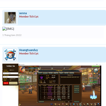
senna
Member Tích Cực
1 Tháng tám 2022
Hoangtuanduy
Member Tích Cực