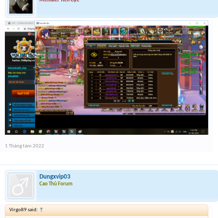
Member Tích Cực
1 Tháng tám 2022
Dungxvip03
Cao Thủ Forum
Virgo89 said:
↑