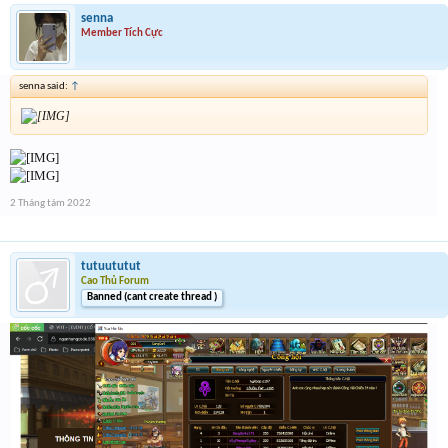
senna
Member Tích Cực
senna said:
↑
2 Tháng tám 2022
tutuututut
Cao Thủ Forum
Banned (cant create thread )