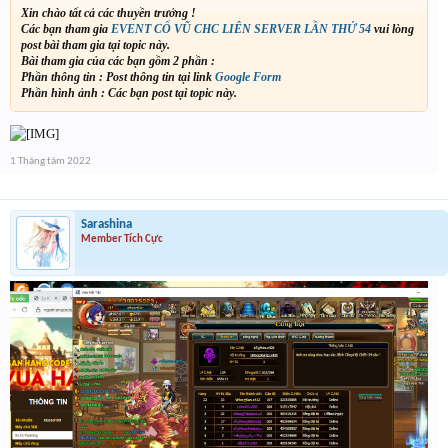
Xin chào tất cả các thuyền trưởng !
Các bạn tham gia
EVENT CỔ VŨ CHC LIÊN SERVER LẦN THỨ 54
vui lòng
post bài tham gia tại topic này.
Bài tham gia của các bạn gồm 2 phần :
Phần thông tin : Post thông tin tại link
Google Form
Phần hình ảnh : Các bạn post tại topic này.
1 Tháng tám 2022
Sarashina
Member Tích Cực