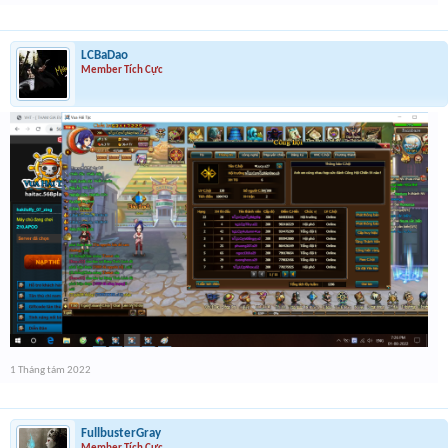
LCBaDao
Member Tích Cực
1 Tháng tám 2022
FullbusterGray