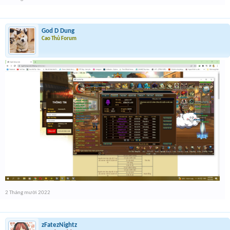
God D Dung
Cao Thủ Forum
2 Tháng mười 2022
zFatezNightz