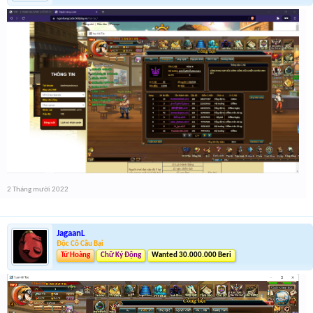
2 Tháng mười 2022
JagaanL
Độc Cô Cầu Bại
Tứ Hoàng
Chữ Ký Động
Wanted 30.000.000 Beri