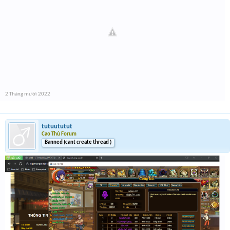
2 Tháng mười 2022
tutuututut
Cao Thủ Forum
Banned (cant create thread )