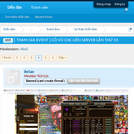
Đăng nhập
Đăng ký
Diễn đàn
Thành viên
Tìm kiếm diễn đàn
Recent Posts
Diễn đàn
...
Event Box
Sự Kiện Diễn Đàn
[ THAM GIA EVENT ] CỔ VŨ CHC LIÊN SERVER LẦN THỨ 55
VHT
Moderators:
Vinci
< Trước
1
2
3
4
5
6
Tiếp >
BeSao
Member Tích Cực
Banned (cant create thread )
Tân Tinh Tân Thế Giới