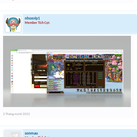
nhoxvip1
Member Tích Cực
2 Tháng mười 2022
sonmau