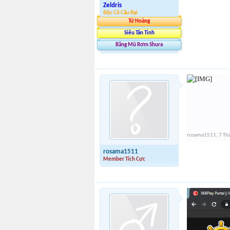
Zeldris
Độc Cô Cầu Bại
Tứ Hoàng
Siêu Tân Tinh
Băng Mũ Rơm Shura
rosama1511
,
7 Th
rosama1511
Member Tích Cực