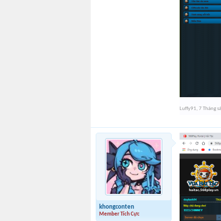
Luffy91
,
7 Tháng s
khongconten
Member Tích Cực