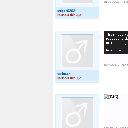
sniper0202
,
7 Thá
sniper0202
Member Tích Cực
sathu321
,
8 Tháng
sathu321
Member Tích Cực