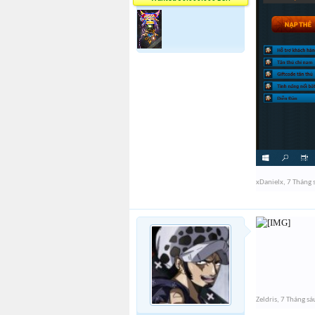
xDanielx
,
7 Tháng 
Zeldris
,
7 Tháng sá