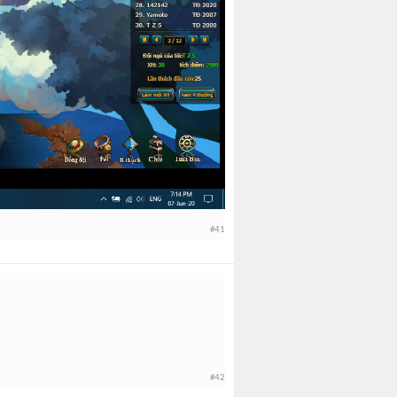
#41
#42