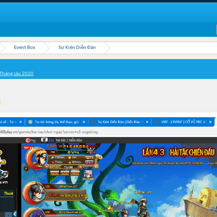
Event Box
Sự Kiện Diễn Đàn
 Tháng sáu 2020
.