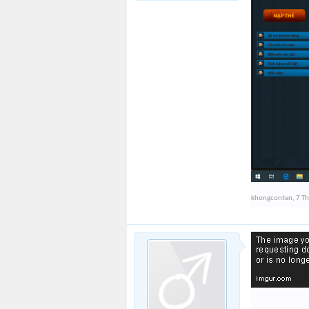
khongconten
,
7 T