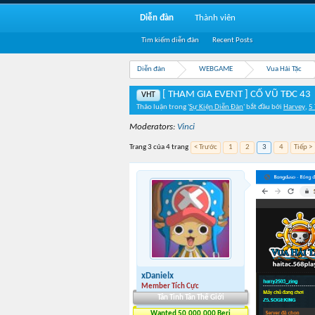
Diễn đàn
Thành viên
Tìm kiếm diễn đàn
Recent Posts
Diễn đàn
WEBGAME
Vua Hải Tặc
[ THAM GIA EVENT ] CỔ VŨ TĐC 43
VHT
Thảo luận trong '
Sự Kiện Diễn Đàn
' bắt đầu bởi
Harvey
,
5
Moderators:
Vinci
Trang 3 của 4 trang
< Trước
1
2
3
4
Tiếp >
xDanielx
Member Tích Cực
Tân Tinh Tân Thế Giới
Wanted 50.000.000 Beri