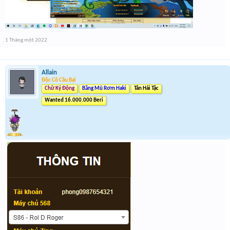
1 Tháng một 2022
Allain
Độc Cô Cầu Bại
Chữ Ký Động
Băng Mũ Rơm Haki
Tân Hải Tặc
Wanted 16.000.000 Beri