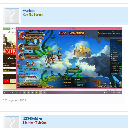
warking
Cao Thủ Forum
2 Tháng một 2022
123456ktvn
Member Tích Cực