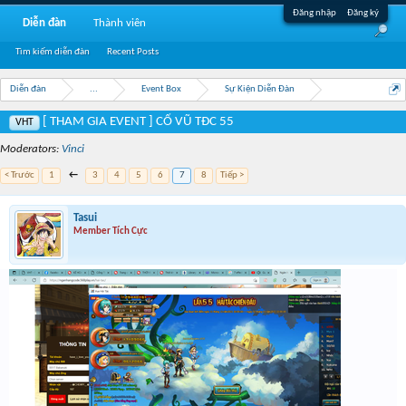
Đăng nhập
Đăng ký
Diễn đàn
Thành viên
Tìm kiếm diễn đàn
Recent Posts
Diễn đàn
...
Event Box
Sự Kiện Diễn Đàn
[ THAM GIA EVENT ] CỔ VŨ TĐC 55
VHT
Moderators:
Vinci
< Trước
1
←
3
4
5
6
7
8
Tiếp >
Tasui
Member Tích Cực