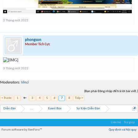
3 Tháng một 2022
phongson
Member Tích Cực
3 Tháng một 2022
Moderators:
Vinci
(Bạn phải Đăng nhập để trả lời bài viết.)
< Trước
1
←
3
4
5
6
7
8
Tiếp >
Diễn đàn
...
Event Box
Sự Kiện Diễn Đàn
Liên hệ
Trợ giúp
Forum software by XenForo™
Quy định và Nội quy