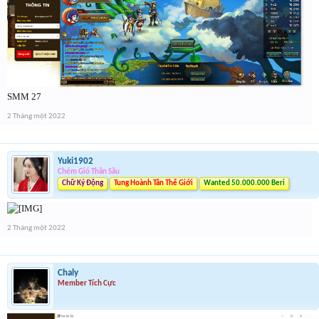
SMM 27
2 Tháng một 2022
Yuki1902
Chém Gió Thần Sầu
Chữ Ký Động
Tung Hoành Tân Thế Giới
Wanted 50.000.000 Beri
2 Tháng một 2022
Chaly
Member Tích Cực