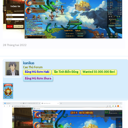
28 Tháng hai 2022
kanikas
Cao Thủ Forum
Băng Mũ Rơm Haki
Tân Tinh Biển Đông
Wanted 50.000.000 Beri
Băng Mũ Rơm Shura