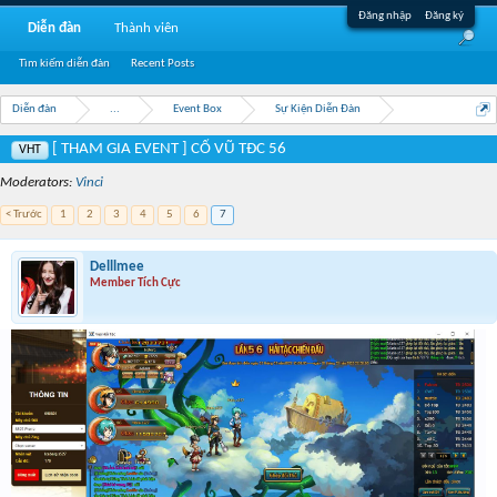
Đăng nhập
Đăng ký
Diễn đàn
Thành viên
Tìm kiếm diễn đàn
Recent Posts
Diễn đàn
...
Event Box
Sự Kiện Diễn Đàn
[ THAM GIA EVENT ] CỔ VŨ TĐC 56
VHT
Moderators:
Vinci
< Trước
1
2
3
4
5
6
7
Delllmee
Member Tích Cực