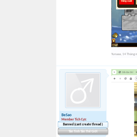
Yunaaa
,
14 Tháng 
BeSao
Member Tích Cực
Banned (cant create thread )
Tân Tinh Tân Thế Giới