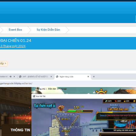
Event Box
Sự Kiện Diễn Đàn
ĐẠI CHIẾN 01.24
13 Tháng một 2024
.
iếp >