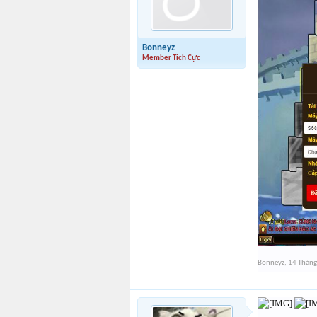
Bonneyz
Member Tích Cực
Bonneyz
,
14 Thán