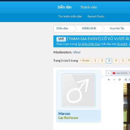
Diễn đàn
Thành viên
Tìm kiếm diễn đàn
Recent Posts
Diễn đàn
WEBGAME
Vua Hải Tặc
[THAM GIA EVENT] CỔ VŨ VƯỢT ẢI 
VHT
Thảo luận trong '
Sự Kiện Diễn Đàn
' bắt đầu bởi
Virgo89
,
Moderators:
Vinci
Trang 3 của 5 trang
< Trước
1
2
3
4
5
T
Maruso
Cao Thủ Forum