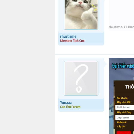
rhustisme
,
14 Thá
rhustisme
Member Tích Cực
Yunaaa
Cao Thủ Forum