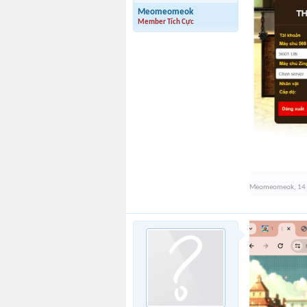
Meomeomeok
Member Tích Cực
Meomeomeok
,
14