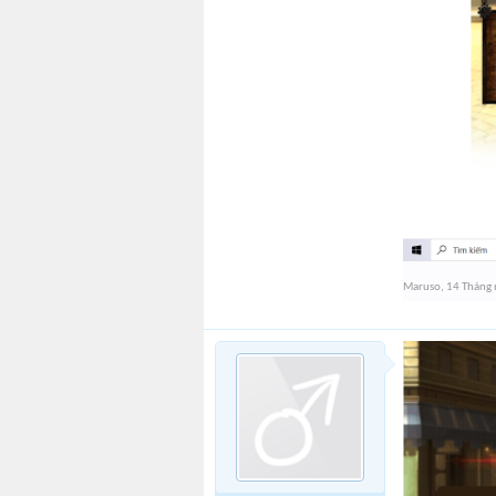
Maruso
,
14 Tháng