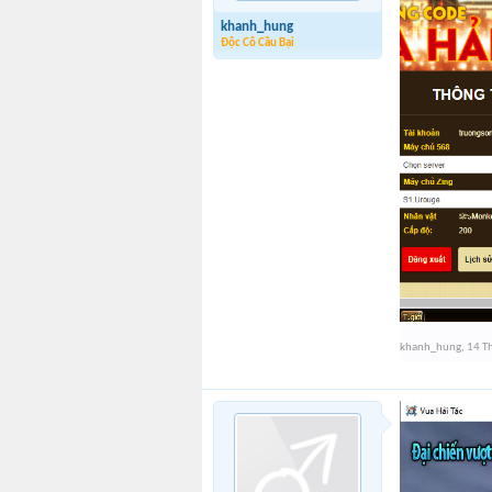
khanh_hung
Độc Cô Cầu Bại
khanh_hung
,
14 T