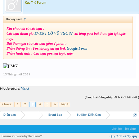
Cao Thủ Forum
Harvey said:
↑
Xin chào tất cả các bạn !
Các bạn tham gia
EVENT CỔ VŨ VGC 32
vui lòng post bài tham gia tại topic
này.
Bài tham gia của các bạn gồm 2 phần :
Phần thông tin : Post thông tin tại link
Google Form
Phần hình ảnh : Các bạn post tại topic này.
13 Tháng một 2019
Moderators:
Vinci
(Bạn phải Đăng nhập để trả lời bài viết.)
< Trước
1
2
3
4
5
6
Tiếp >
Diễn đàn
...
Event Box
Sự Kiện Diễn Đàn
Liên hệ
Trợ giúp
Forum software by XenForo™
Quy định và Nội quy