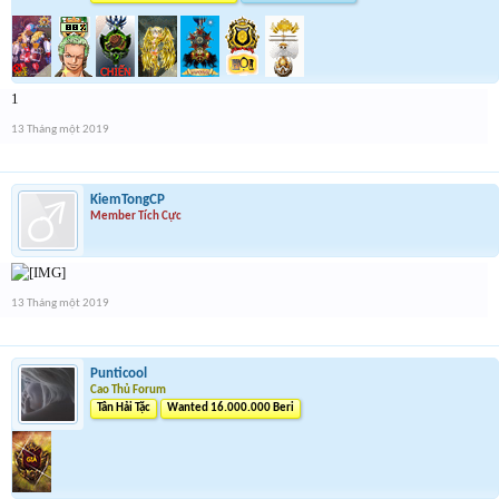
1
13 Tháng một 2019
KiemTongCP
Member Tích Cực
13 Tháng một 2019
Punticool
Cao Thủ Forum
Tân Hải Tặc
Wanted 16.000.000 Beri