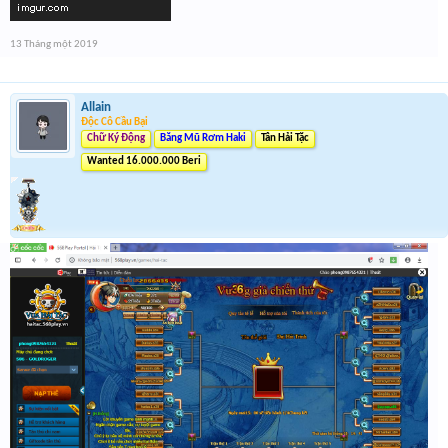
13 Tháng một 2019
Allain
Độc Cô Cầu Bại
Chữ Ký Động
Băng Mũ Rơm Haki
Tân Hải Tặc
Wanted 16.000.000 Beri