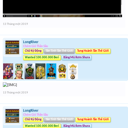
13 Tháng một 2019
LongRiver
Chém Gió Thần Sầu
Chữ Ký Động
Tân Tinh Tân Thế Giới
Tung Hoành Tân Thế Giới
Wanted 100.000.000 Beri
Băng Mũ Rơm Shura
13 Tháng một 2019
LongRiver
Chém Gió Thần Sầu
Chữ Ký Động
Tân Tinh Tân Thế Giới
Tung Hoành Tân Thế Giới
Wanted 100.000.000 Beri
Băng Mũ Rơm Shura