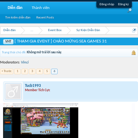
Đăng nhập
Đăng ký
Diễn đàn
Thành viên
Tìm kiếm diễn đàn
Recent Posts
Diễn đàn
...
Event Box
Sự Kiện Diễn Đàn
[ THAM GIA EVENT ] CHÀO MỪNG SEA GAMES 31
VHT
Trạng thái chủ đề:
Không mở trả lời sau này.
Moderators:
Vinci
< Trước
1
2
3
4
5
6
Tucb1993
Member Tích Cực