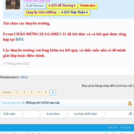
Chém Gió Thần Sầu
Staff Member
♥ QTV Dễ Thương ♥
Moderator
Cộng Tác Viên 568Play
♥ QTV Thân Thiện ♥
Xin chào các thuyền trưởng,
Event CHÀO MỪNG SEA GAMES 31 đã kết thúc và có kết quả được tổng
hợp tại
ĐÂY.
Các thuyền trường vui lòng kiểm tra kết quả, và thắc mắc nếu có để mình
giải đáp hoặc điều chỉnh.
19 Tháng năm 2022
Moderators:
Vinci
(Bạn phải Đăng nhập để trả lời bài viết.)
< Trước
1
2
3
4
5
6
Trạng thái chủ đề:
Không mở trả lời sau này.
Diễn đàn
...
Event Box
Sự Kiện Diễn Đàn
Liên hệ
Trợ giúp