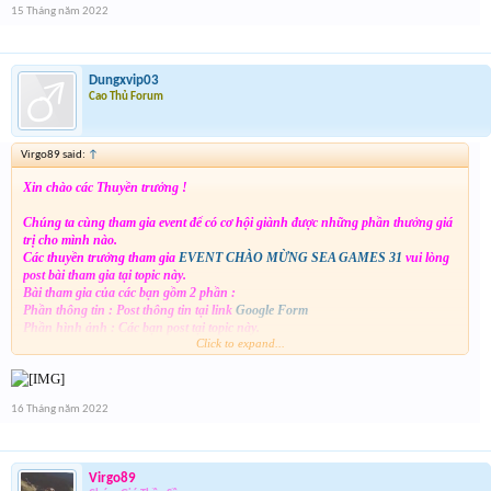
15 Tháng năm 2022
Dungxvip03
Cao Thủ Forum
Virgo89 said:
↑
Xin chào các Thuyền trưởng !
Chúng ta cùng tham gia event để có cơ hội giành được những phần thưởng giá
trị cho mình nào.
Các thuyền trưởng tham gia
EVENT CHÀO MỪNG SEA GAMES 31
vui lòng
post bài tham gia tại topic này.
Bài tham gia của các bạn gồm 2 phần :
Phần thông tin : Post thông tin tại link
Google Form
Phần hình ảnh : Các bạn post tại topic này.
Click to expand...
Lưu ý: Trường hợp sử dụng 1 email đăng ký nhận thưởng cho nhiều acc sẽ bị
loại bỏ khỏi Event.
16 Tháng năm 2022
Virgo89