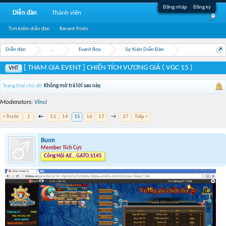
Đăng nhập
Đăng ký
Diễn đàn
Thành viên
Tìm kiếm diễn đàn
Recent Posts
Diễn đàn
...
Event Box
Sự Kiện Diễn Đàn
[ THAM GIA EVENT ] CHIẾN TÍCH VƯƠNG GIẢ ( VGC 15 )
VHT
Trạng thái chủ đề:
Không mở trả lời sau này.
Moderators:
Vinci
< Trước
1
←
13
14
15
16
17
→
27
Tiếp >
Buon
Member Tích Cực
Công Hội AE...GATO.S145