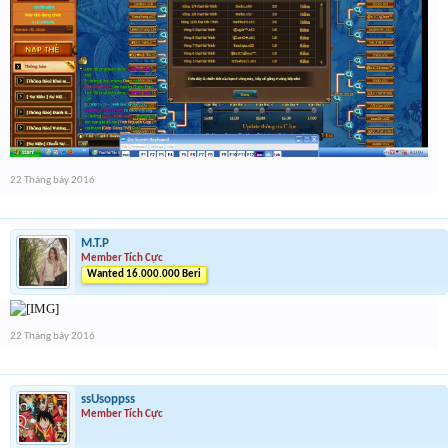
22 Tháng bảy 2016
M.T.P
Member Tích Cực
Wanted 16.000.000 Beri
22 Tháng bảy 2016
ssUsoppss
Member Tích Cực