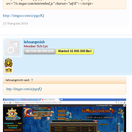
src="//s.imgur.com/min/embed.js" charset="utf-8"></script>
http://imgur.com/a/pgofQ
22 Tháng bảy 2016
lehoangminh
Member Tích Cực
Tân Tinh Tân Thế Giới
Wanted 16.000.000 Beri
lehoangminh said:
↑
http://imgur.com/a/pgofQ