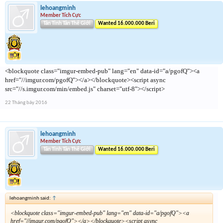
lehoangminh
Member Tích Cực
Tân Tinh Tân Thế Giới
Wanted 16.000.000 Beri
<blockquote class="imgur-embed-pub" lang="en" data-id="a/pgofQ"><a
href="//imgur.com/pgofQ"></a></blockquote><script async
src="//s.imgur.com/min/embed.js" charset="utf-8"></script>
22 Tháng bảy 2016
lehoangminh
Member Tích Cực
Tân Tinh Tân Thế Giới
Wanted 16.000.000 Beri
lehoangminh said:
↑
<blockquote class="imgur-embed-pub" lang="en" data-id="a/pgofQ"><a
href="//imgur.com/pgofQ"></a></blockquote><script async