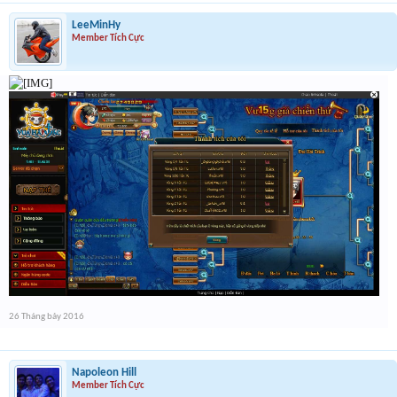
LeeMinHy
Member Tích Cực
26 Tháng bảy 2016
Napoleon Hill
Member Tích Cực