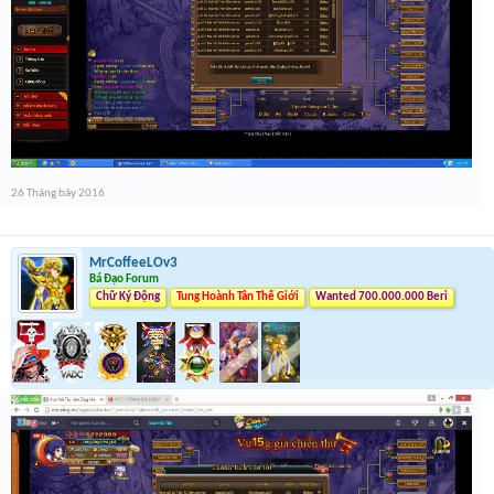
26 Tháng bảy 2016
MrCoffeeLOv3
Bá Đạo Forum
Chữ Ký Động
Tung Hoành Tân Thế Giới
Wanted 700.000.000 Beri