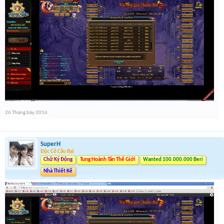
26 Tháng bảy 2016
SuperH
Độc Cô Cầu Bại
Chữ Ký Động
Tung Hoành Tân Thế Giới
Wanted 100.000.000 Beri
Nhà Thiết Kế