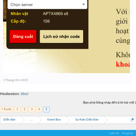
1 Tháng chín 2023
Moderators:
Vinci
(Bạn phải Đăng nhập để trả lời bài viết.)
< Trước
1
2
3
4
5
Diễn đàn
...
Event Box
Sự Kiện Diễn Đàn
Liên hệ
Trợ giúp