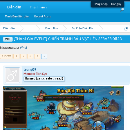
Đăng nhập
Đăng ký
Diễn đàn
Thành viên
Tìm kiếm diễn đàn
Recent Posts
Diễn đàn
...
Event Box
Sự Kiện Diễn Đàn
[THAM GIA EVENT] CHIẾN TRANH BÁU VẬT LIÊN SERVER 0823
VHT
Moderators:
Vinci
< Trước
1
2
3
4
5
trung09
Member Tích Cực
Banned (cant create thread )