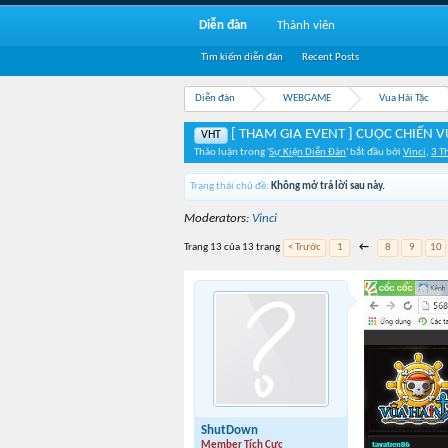
Diễn đàn
Thành viên
Tìm kiếm diễn đàn
Recent Posts
Diễn đàn
WEBGAME
Vua Hải Tặc
[ THAM GIA EVENT ] CUỘC CHIẾN V
VHT
Thảo luận trong '
Sự Kiện Diễn Đàn
' bắt đầu bởi
Vinci
,
3 T
Trạng thái chủ đề:
Không mở trả lời sau này.
Moderators:
Vinci
Trang 13 của 13 trang
< Trước
1
←
8
9
10
ShutDown
Member Tích Cực