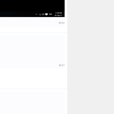
#246
#247