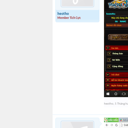
heotho
Member Tích Cực
heotho
,
5 Tháng h