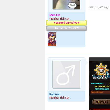
Mèo Lìn
,
6 Tháng 
Mèo Lìn
Member Tích Cực
♥ Wanted Only Alive ♥
Tân Tinh Tân Thế Giới
Kamisan
Member Tích Cực