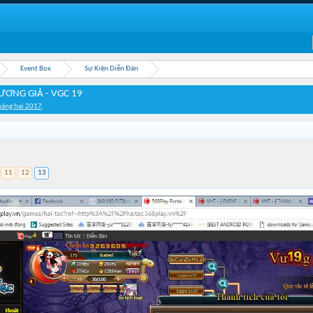
Event Box
Sự Kiện Diễn Đàn
ƯƠNG GIẢ - VGC 19
háng hai 2017
.
11
12
13