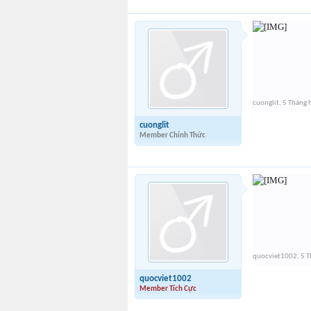
cuonglit
,
5 Tháng 
cuonglit
Member Chính Thức
quocviet1002
,
5 T
quocviet1002
Member Tích Cực