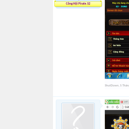
Công Hội Pirate.S2
ShutDown
,
5 Thán