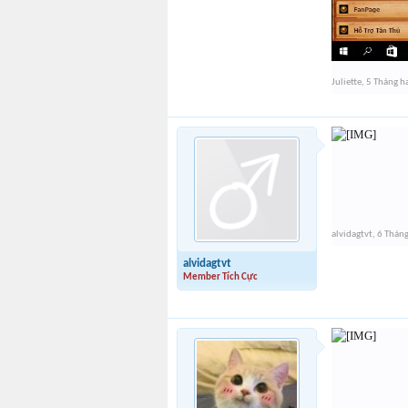
Juliette
,
5 Tháng h
alvidagtvt
,
6 Tháng
alvidagtvt
Member Tích Cực