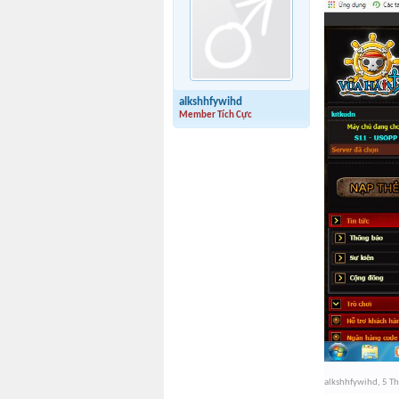
alkshhfywihd
Member Tích Cực
alkshhfywihd
,
5 T