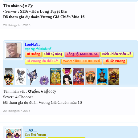
Tên nhân vật:
Fy
- Server : S116 - Hỏa Long Tuyệt Địa
Đã tham gia dự đoán Vương Giả Chiến Mùa 16
20 Tháng chín 2016
LeeNaNa
Vạn Người Kính Nể
Tứ Hoàng
Chữ Ký Động
Công Hội MANUTD.S4
Bách Chiến Nhẫn Giả
Bá Vương Tân Thế Giới
Wanted 800.000.000 Beri
Hải Tặc Vương
Tên nhân vật : ✪๖ۣۜSex★๖ۣۜßööღ
Sever : 4 Chooper
Đã tham gia dự đoán Vương Giả Chuến mùa 16
20 Tháng chín 2016
__AX__
Cao Thủ Forum