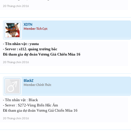
20 Tháng chín 2016
XDTN
Member Tích Cực
- Tên nhân vật : yuuta
- Server : s112. quảng trường bắc
Đã tham gia dự đoán Vương Giả Chiến Mùa 16
20 Tháng chín 2016
BlackZ
Member Chính Thức
- Tên nhân vật : Black
- Server : S272-Vùng Biển Hắc Ám
Đã tham gia dự đoán Vương Giả Chiến Mùa 16
20 Tháng chín 2016