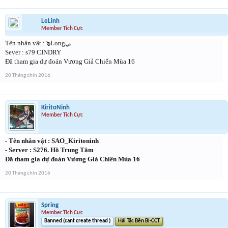
LeLinh
Member Tích Cực
Tên nhân vật : ๖Longﻲ
Sever : s79 CINDRY
Đã tham gia dự đoán Vương Giả Chiến Mùa 16
20 Tháng chín 2016
KiritoNinh
Member Tích Cực
- Tên nhân vật : SAO_Kiritoninh
- Server : S276. Hồ Trung Tâm
Đã tham gia dự đoán Vương Giả Chiến Mùa 16
20 Tháng chín 2016
Spring
Member Tích Cực
Banned (cant create thread )
Hải Tặc Bền Bỉ-CCT