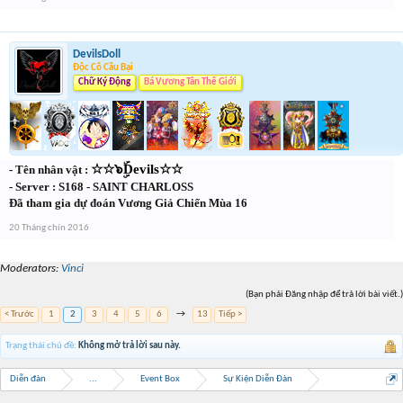
DevilsDoll
Độc Cô Cầu Bại
Chữ Ký Động
Bá Vương Tân Thế Giới
☆
☆๖ۣۜDevils☆☆
- Tên nhân vật :
- Server : S168 - SAINT CHARLOSS
Đã tham gia dự đoán Vương Giả Chiến Mùa 16
20 Tháng chín 2016
Moderators:
Vinci
(Bạn phải Đăng nhập để trả lời bài viết.)
< Trước
1
2
3
4
5
6
→
13
Tiếp >
Trạng thái chủ đề:
Không mở trả lời sau này.
Diễn đàn
...
Event Box
Sự Kiện Diễn Đàn