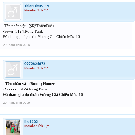
ThienDieuS115
Member Tích Cực
-Tên nhân vật : Ƹ̴Ӂ̴ƷThiênĐiểu
-Sever: S124.Rồng Punk
Đã tham gia dự đoán Vương Giả Chiến Mùa 16
20 Tháng chín 2016
0972624678
Member Tích Cực
- Tên nhân vật : BountyHunter
- Server : S124.Rồng Punk
Đã tham gia dự đoán Vương Giả Chiến Mùa 16
20 Tháng chín 2016
life1302
Member Tích Cực