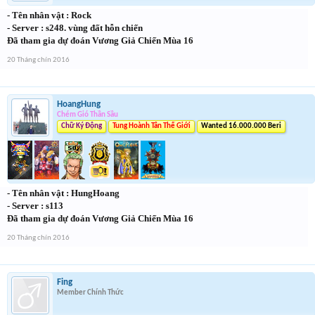
- Tên nhân vật : Rock
- Server : s248. vùng đất hỗn chiến
Đã tham gia dự đoán Vương Giả Chiến Mùa 16
20 Tháng chín 2016
HoangHung
Chém Gió Thần Sầu
Chữ Ký Động
Tung Hoành Tân Thế Giới
Wanted 16.000.000 Beri
- Tên nhân vật : HungHoang
- Server : s113
Đã tham gia dự đoán Vương Giả Chiến Mùa 16
20 Tháng chín 2016
Fing
Member Chính Thức