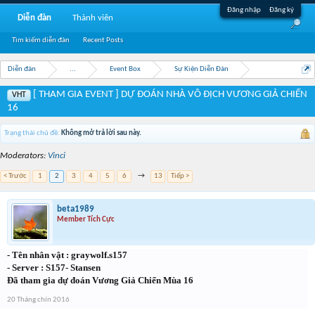
Đăng nhập
Đăng ký
Diễn đàn
Thành viên
Tìm kiếm diễn đàn
Recent Posts
Diễn đàn
...
Event Box
Sự Kiện Diễn Đàn
[ THAM GIA EVENT ] DỰ ĐOÁN NHÀ VÔ ĐỊCH VƯƠNG GIẢ CHIẾN
VHT
16
Trạng thái chủ đề:
Không mở trả lời sau này.
Moderators:
Vinci
< Trước
1
2
3
4
5
6
→
13
Tiếp >
beta1989
Member Tích Cực
- Tên nhân vật : graywolf.s157
- Server : S157- Stansen
Đã tham gia dự đoán Vương Giả Chiến Mùa 16
20 Tháng chín 2016