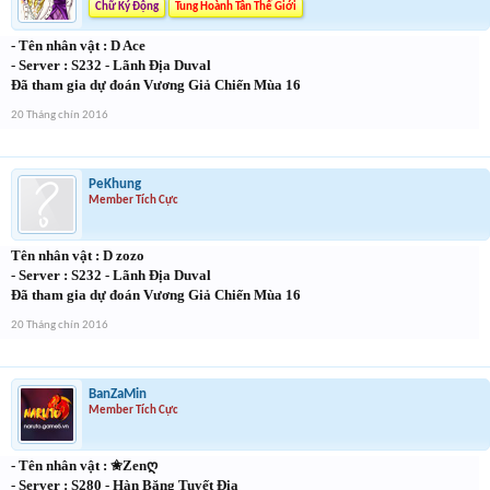
Chữ Ký Động
Tung Hoành Tân Thế Giới
- Tên nhân vật : D Ace
- Server : S232 - Lãnh Địa Duval
Đã tham gia dự đoán Vương Giả Chiến Mùa 16
20 Tháng chín 2016
PeKhung
Member Tích Cực
Tên nhân vật : D zozo
- Server : S232 - Lãnh Địa Duval
Đã tham gia dự đoán Vương Giả Chiến Mùa 16
20 Tháng chín 2016
BanZaMin
Member Tích Cực
- Tên nhân vật : ✬Zenღ
- Server : S280 - Hàn Băng Tuyết Địa