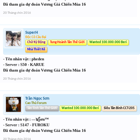
Đã tham gia dự đoán Vương Giả Chiến Mùa 16
20 Tháng chín 2016
SuperH
Độc Cô Cầu Bại
Chữ Ký Động
Tung Hoành Tân Thế Giới
Wanted 100.000.000 Beri
Nhà Thiết Kế
- Tên nhân vật : pheden
- Server : S50 - KARUE
Đã tham gia dự đoán Vương Giả Chiến Mùa 16
20 Tháng chín 2016
Trần Ngọc Sơn
Cao Thủ Forum
Tân Tinh Tân Thế Giới
Wanted 100.000.000 Beri
Siêu Tân Binh CCT-205
- Tên nhân vật : —๖ۣۜSơn™
- Server : S147 - FUROKU
Đã tham gia dự đoán Vương Giả Chiến Mùa 16
20 Tháng chín 2016