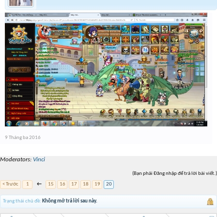
9 Tháng ba 2016
Moderators:
Vinci
(Bạn phải Đăng nhập để trả lời bài viết.)
< Trước
1
←
15
16
17
18
19
20
Trạng thái chủ đề:
Không mở trả lời sau này.