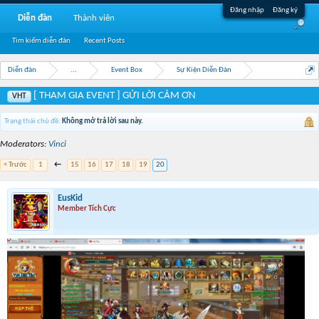
Đăng nhập
Đăng ký
Diễn đàn
Thành viên
Tìm kiếm diễn đàn
Recent Posts
Diễn đàn
...
Event Box
Sự Kiện Diễn Đàn
[ THAM GIA EVENT ] GỬI LỜI CẢM ƠN
VHT
Trạng thái chủ đề:
Không mở trả lời sau này.
Moderators:
Vinci
< Trước
1
←
15
16
17
18
19
20
EusKid
Member Tích Cực