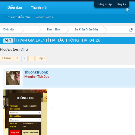
Đăng nhập
Đăng ký
Diễn đàn
Thành viên
Tìm kiếm diễn đàn
Recent Posts
Diễn đàn
...
Event Box
Sự Kiện Diễn Đàn
[THAM GIA EVENT] HẢI TẶC THÔNG THÁI 04.26
VHT
Moderators:
Vinci
< Trước
1
2
3
Tiếp >
ThuongTruong
Member Tích Cực