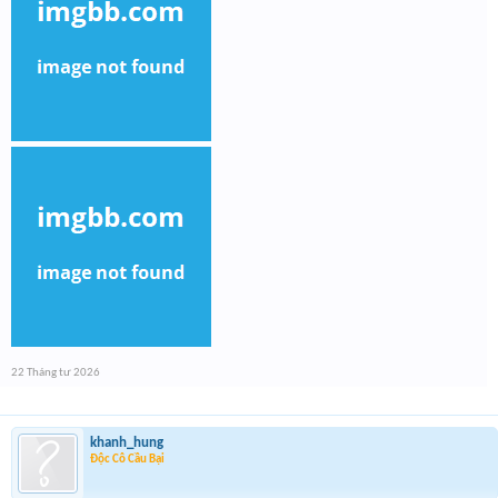
22 Tháng tư 2026
khanh_hung
Độc Cô Cầu Bại