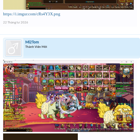
https://i.imgur.com/cRs4Y3X.png
22 Tháng tư 2026
Mi2Tom
Thành Viên Mới