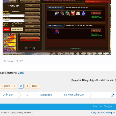
23 Tháng tư 2026
Moderators:
Vinci
(Bạn phải Đăng nhập để trả lời bài viết.)
< Trước
1
2
3
Tiếp >
Diễn đàn
...
Event Box
Sự Kiện Diễn Đàn
Liên hệ
Trợ giúp
Forum software by XenForo™
Quy định và Nội quy