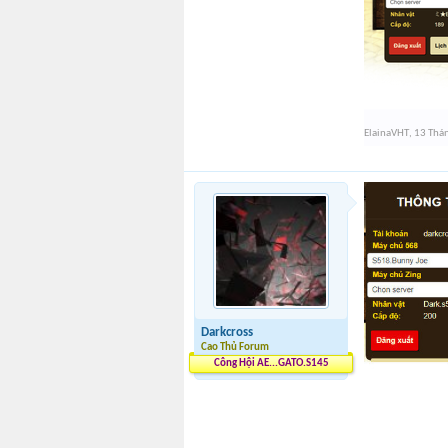
ElainaVHT
,
13 Thá
Darkcross
Cao Thủ Forum
Công Hội AE...GATO.S145