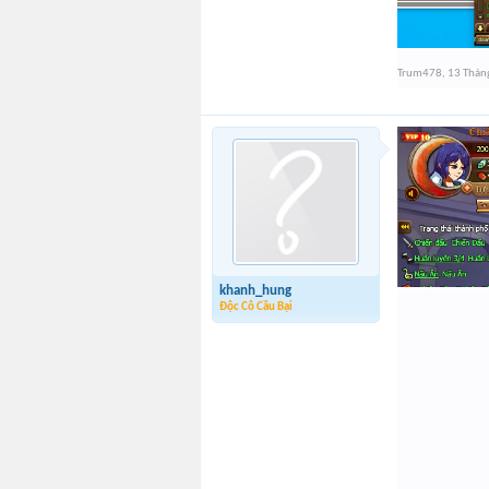
Trum478
,
13 Thán
khanh_hung
Độc Cô Cầu Bại