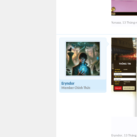
Yunaaa
,
13 Tháng 
Eryndor
Member Chính Thức
Eryndor
,
13 Tháng