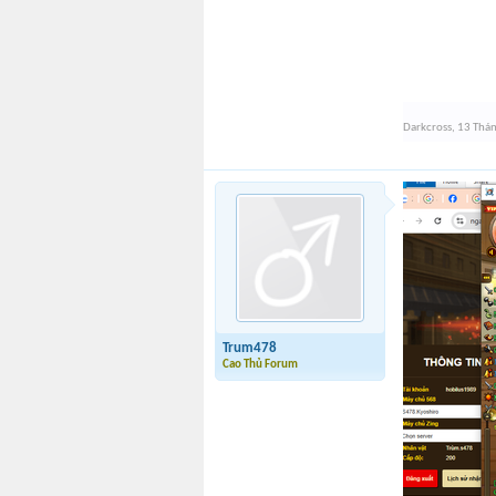
Darkcross
,
13 Thá
Trum478
Cao Thủ Forum