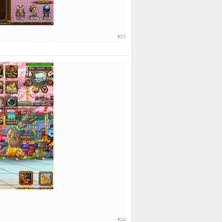
#25
#26