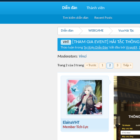
Diễn đàn
Thành viên
Tìm kiếm diễn đàn
Recent Posts
Diễn đàn
WEBGAME
Vua Hải Tặc
[THAM GIA EVENT] HẢI TẶC THÔNG 
VHT
Thảo luận trong '
Sự Kiện Diễn Đàn
' bắt đầu bởi
Virgo89
,
Moderators:
Vinci
Trang 2 của 3 trang
< Trước
1
2
3
Tiếp >
ElainaVHT
Member Tích Cực