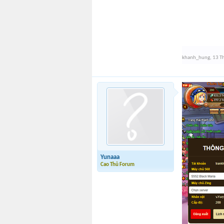
khanh_hung
,
13 T
Yunaaa
Cao Thủ Forum