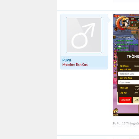
PuPu
Member Tích Cực
PuPu
,
13 Tháng n