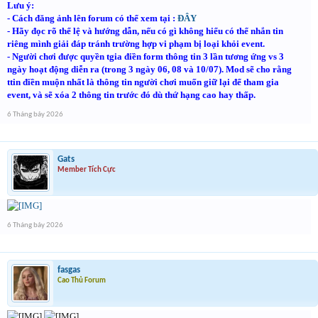
Lưu ý:
- Cách đăng ảnh lên forum có thể xem tại :
ĐÂY
- Hãy đọc rõ thể lệ và hướng dẫn, nếu có gì không hiểu có thể nhắn tin
riêng mình giải đáp tránh trường hợp vi phạm bị loại khỏi event.
-
Người chơi được quyền tgia điền form thông tin 3 lần tương ứng vs 3
ngày hoạt động diễn ra
(
trong 3 ngày 06, 08 và 10/07
)
. Mod sẽ cho rằng
ttin điền muộn nhất là thông tin người chơi muốn giữ lại để tham gia
event, và sẽ xóa 2 thông tin trước đó dù thứ hạng cao hay thấp.
6 Tháng bảy 2026
Gats
Member Tích Cực
6 Tháng bảy 2026
fasgas
Cao Thủ Forum