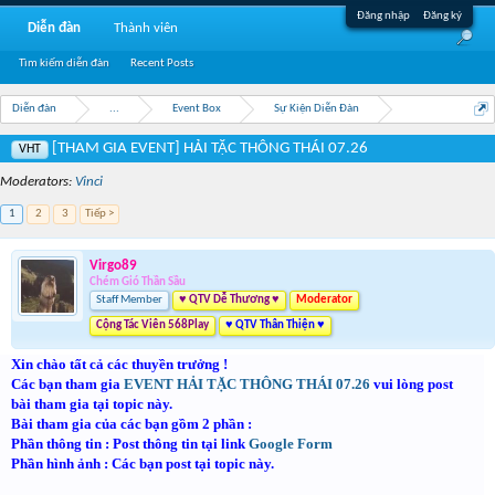
Đăng nhập
Đăng ký
Diễn đàn
Thành viên
Tìm kiếm diễn đàn
Recent Posts
Diễn đàn
...
Event Box
Sự Kiện Diễn Đàn
[THAM GIA EVENT] HẢI TẶC THÔNG THÁI 07.26
VHT
Moderators:
Vinci
1
2
3
Tiếp >
Virgo89
Chém Gió Thần Sầu
Staff Member
♥ QTV Dễ Thương ♥
Moderator
Cộng Tác Viên 568Play
♥ QTV Thân Thiện ♥
Xin chào tất cả các thuyền trưởng !
Các bạn tham gia
EVENT HẢI TẶC THÔNG THÁI 07.26
vui lòng post
bài tham gia tại topic này.
Bài tham gia của các bạn gồm 2 phần :
Phần thông tin : Post thông tin tại link
Google Form
Phần hình ảnh : Các bạn post tại topic này.