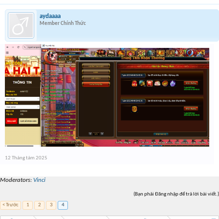
aydaaaa
Member Chính Thức
12 Tháng tám 2025
Moderators:
Vinci
(Bạn phải Đăng nhập để trả lời bài viết.)
< Trước
1
2
3
4