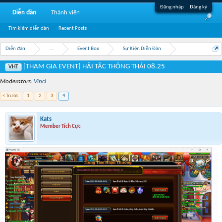
Đăng nhập
Đăng ký
Diễn đàn
Thành viên
Tìm kiếm diễn đàn
Recent Posts
Diễn đàn
...
Event Box
Sự Kiện Diễn Đàn
[THAM GIA EVENT] HẢI TẶC THÔNG THÁI 08.25
VHT
Moderators:
Vinci
< Trước
1
2
3
4
Kats
Member Tích Cực