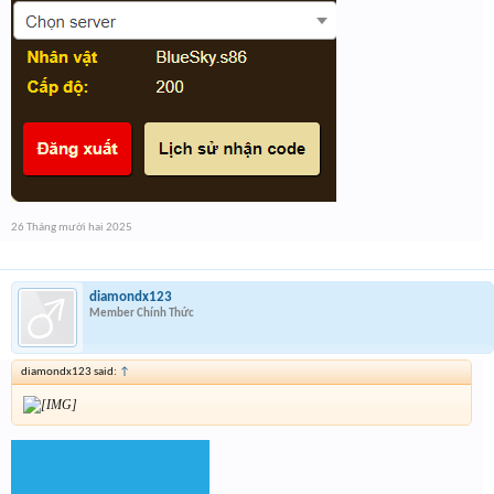
26 Tháng mười hai 2025
diamondx123
Member Chính Thức
diamondx123 said:
↑