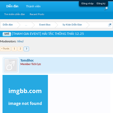
Đăng nhập
Đăng ký
Diễn đàn
Thành viên
Tìm kiếm diễn đàn
Recent Posts
Diễn đàn
...
Event Box
Sự Kiện Diễn Đàn
[THAM GIA EVENT] HẢI TẶC THÔNG THÁI 12.25
VHT
Moderators:
Vinci
< Trước
1
2
3
Tomdihoc
Member Tích Cực