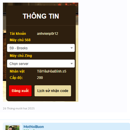
26 Tháng mười hai 2025
MotNoiBuon