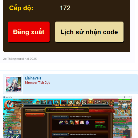
26 Tháng mười hai 2025
ElainaVHT
Member Tích Cực