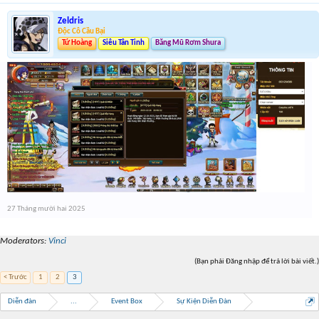
Zeldris
Độc Cô Cầu Bại
Tứ Hoàng
Siêu Tân Tinh
Băng Mũ Rơm Shura
27 Tháng mười hai 2025
Moderators:
Vinci
(Bạn phải Đăng nhập để trả lời bài viết.)
< Trước
1
2
3
Diễn đàn
...
Event Box
Sự Kiện Diễn Đàn