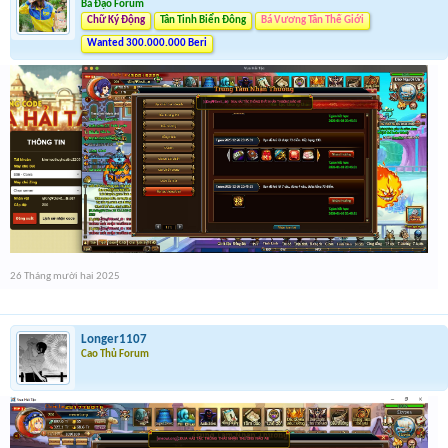
Bá Đạo Forum
Chữ Ký Động
Tân Tinh Biển Đông
Bá Vương Tân Thế Giới
Wanted 300.000.000 Beri
26 Tháng mười hai 2025
Longer1107
Cao Thủ Forum