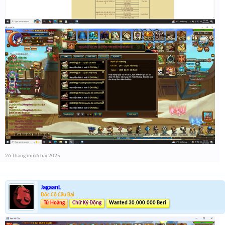
26 Tháng mười hai 2025
JagaanL
Độc Cô Cầu Bại
Tứ Hoàng
Chữ Ký Động
Wanted 30.000.000 Beri