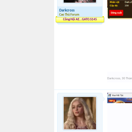
Darkcross
Cao Thủ Forum
Công Hội AE...GATO.S145
Darkcross
,
30 Thán