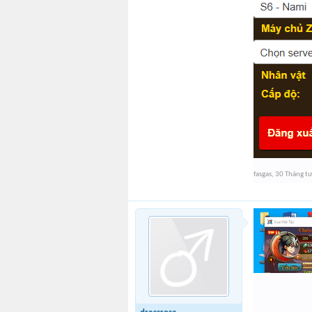
fasgas
,
30 Tháng t