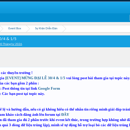
Event Box
Sự Kiện Diễn Đàn
0/4 & 1/5
30 Tháng tư 2026
.
 các thuyền trưởng !
gia
[EVENT] MỪNG ĐẠI LỄ 30/4 & 1/5
vui lòng post bài tham gia tại topic này
ủa các bạn gồm 2 phần :
: Post thông tin tại link
Google Form
 Các bạn post tại topic này.
hể lệ và hướng dẫn, nếu có gì không hiểu có thể nhắn tin riêng mình giải đáp trá
ham khảo cách đăng ảnh lên forum tại
ĐÂY
 đã tham gia đủ 2 phần trước khi event kết thúc, t
rong trường hợp không nhớ đã
quá 3 dòng dữ liệu trùng lặp), mình sẽ tự động hỗ trợ loại bỏ các dữ liệu trùng 