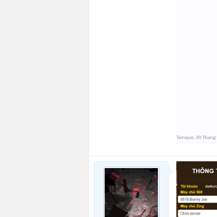
Tamque
,
30 Tháng