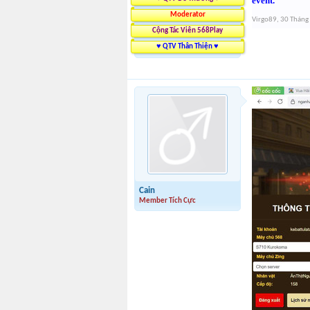
event.
Moderator
Virgo89
,
30 Tháng
Cộng Tác Viên 568Play
♥ QTV Thân Thiện ♥
Cain
Member Tích Cực