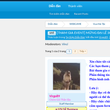
Diễn đàn
Thành viên
Tìm kiếm diễn đàn
Recent Posts
Diễn đàn
WEBGAME
Vua Hải Tặc
[THAM GIA EVENT] MỪNG ĐẠI LỄ 3
VHT
Thảo luận trong '
Sự Kiện Diễn Đàn
' bắt đầu bởi
Virgo89
,
Moderators:
Vinci
Trang 1 của 2 trang
1
2
Tiếp >
Xin chào tất cả
Các bạn tham 
Bài tham gia c
Phần thông tin 
Phần hình ảnh :
Lưu ý:
- Hãy đọc rõ t
Virgo89
người có thể t
Chém Gió Thần Sầu
- Hãy chắc chắn
Staff Member
cấm spam form 
♥ QTV Dễ Thương ♥