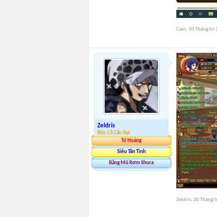
Cain
,
30 Tháng tư
Zeldris
Độc Cô Cầu Bại
Tứ Hoàng
Siêu Tân Tinh
Băng Mũ Rơm Shura
Zeldris
,
30 Tháng 