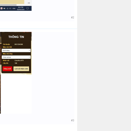
#2
#3