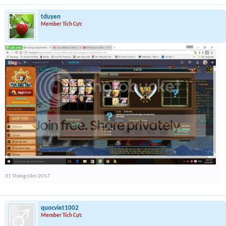
tduyen
Member Tích Cực
31 Tháng năm 2017
quocviet1002
Member Tích Cực