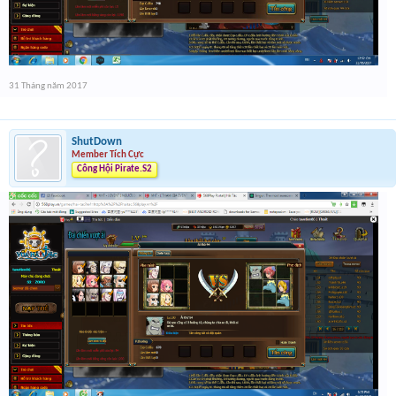
31 Tháng năm 2017
ShutDown
Member Tích Cực
Công Hội Pirate.S2