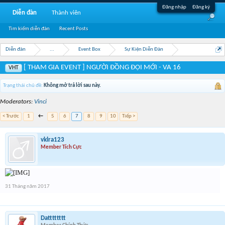
Đăng nhập
Đăng ký
Diễn đàn
Thành viên
Tìm kiếm diễn đàn
Recent Posts
Diễn đàn
...
Event Box
Sự Kiện Diễn Đàn
[ THAM GIA EVENT ] NGƯỜI ĐỒNG ĐỘI MỚI - VA 16
VHT
Trạng thái chủ đề:
Không mở trả lời sau này.
Moderators:
Vinci
< Trước
1
←
5
6
7
8
9
10
Tiếp >
vklra123
Member Tích Cực
31 Tháng năm 2017
Datttttttt