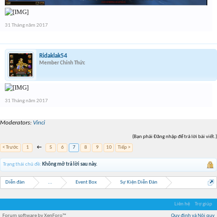
31 Tháng năm 2017
Ridaklak54
Member Chính Thức
31 Tháng năm 2017
Moderators:
Vinci
(Bạn phải Đăng nhập để trả lời bài viết.)
< Trước
1
←
5
6
7
8
9
10
Tiếp >
Trạng thái chủ đề:
Không mở trả lời sau này.
Diễn đàn
...
Event Box
Sự Kiện Diễn Đàn
Liên hệ
Trợ giúp
Forum software by XenForo™
Quy định và Nội quy