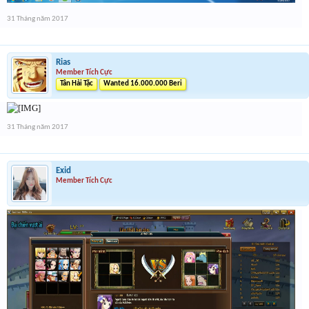
31 Tháng năm 2017
Rias
Member Tích Cực
Tân Hải Tặc
Wanted 16.000.000 Beri
31 Tháng năm 2017
Exid
Member Tích Cực