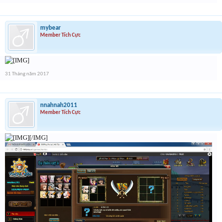
mybear
Member Tích Cực
31 Tháng năm 2017
nnahnah2011
Member Tích Cực
[/IMG]