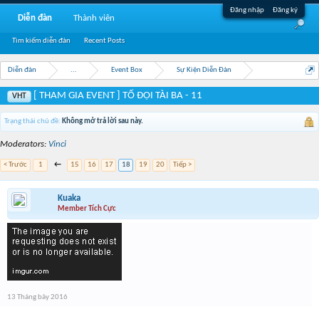
Đăng nhập
Đăng ký
Diễn đàn
Thành viên
Tìm kiếm diễn đàn
Recent Posts
Diễn đàn
...
Event Box
Sự Kiện Diễn Đàn
[ THAM GIA EVENT ] TỔ ĐỘI TÀI BA - 11
VHT
Trạng thái chủ đề:
Không mở trả lời sau này.
Moderators:
Vinci
< Trước
1
←
15
16
17
18
19
20
Tiếp >
Kuaka
Member Tích Cực
13 Tháng bảy 2016