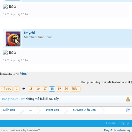
14 Tháng bảy 2016
tmychi
Member Chính Thức
14 Tháng bảy 2016
Moderators:
Vinci
(Bạn phải Đăng nhập để trả lời bài viết.)
< Trước
1
←
15
16
17
18
19
20
Tiếp >
Trạng thái chủ đề:
Không mở trả lời sau này.
Diễn đàn
...
Event Box
Sự Kiện Diễn Đàn
Liên hệ
Trợ giúp
Forum software by XenForo™
Quy định và Nội quy