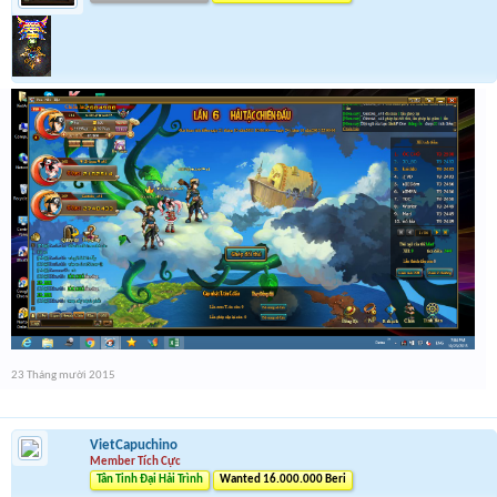
23 Tháng mười 2015
VietCapuchino
Member Tích Cực
Tân Tinh Đại Hải Trình
Wanted 16.000.000 Beri