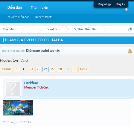
Đăng nhập
Đăng ký
Diễn đàn
Thành viên
Tìm kiếm diễn đàn
Recent Posts
Diễn đàn
...
Event Box
Sự Kiện Diễn Đàn
[THAM GIA EVENT]TỔ ĐỘI TÀI BA
Trạng thái chủ đề:
Không mở trả lời sau này.
Moderators:
Vinci
< Trước
1
←
24
25
26
27
28
→
33
Tiếp >
Darkfear
Member Tích Cực
23 Tháng mười 2015