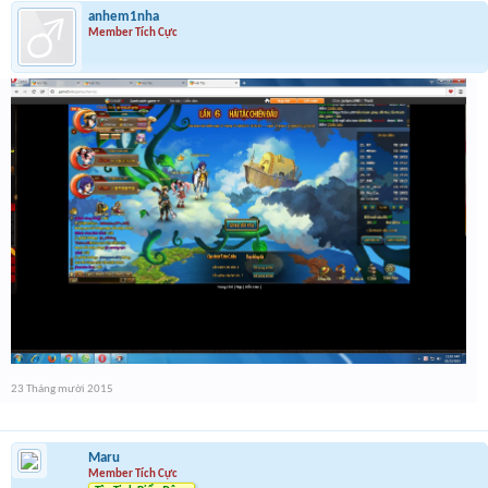
anhem1nha
Member Tích Cực
23 Tháng mười 2015
Maru
Member Tích Cực