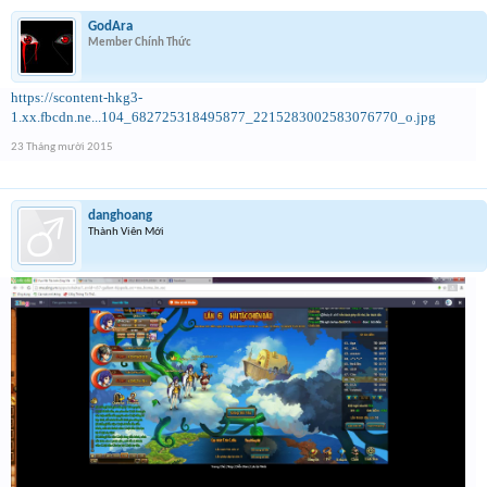
GodAra
Member Chính Thức
https://scontent-hkg3-
1.xx.fbcdn.ne...104_682725318495877_2215283002583076770_o.jpg
23 Tháng mười 2015
danghoang
Thành Viên Mới