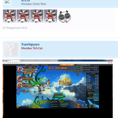
a123s
Member Chính Thức
23 Tháng mười 2015
TramNguyen
Member Tích Cực