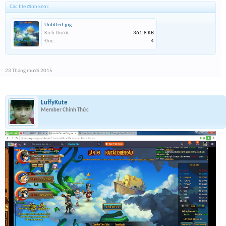
Các file đính kèm:
Untitled.jpg
Kích thước:
361.8 KB
Đọc:
4
23 Tháng mười 2015
LuffyKute
Member Chính Thức