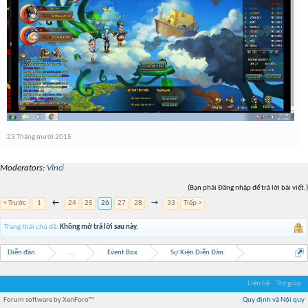
23 Tháng mười 2015
Moderators:
Vinci
(Bạn phải Đăng nhập để trả lời bài viết.)
< Trước
1
←
24
25
26
27
28
→
33
Tiếp >
Trạng thái chủ đề:
Không mở trả lời sau này.
Diễn đàn
...
Event Box
Sự Kiện Diễn Đàn
Liên hệ
Trợ giúp
Forum software by XenForo™
Quy định và Nội quy