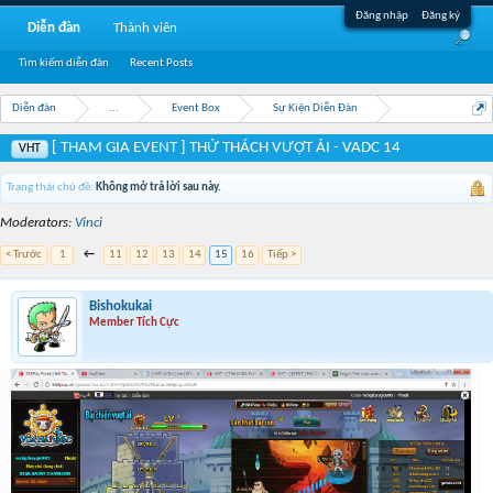
Đăng nhập
Đăng ký
Diễn đàn
Thành viên
Tìm kiếm diễn đàn
Recent Posts
Diễn đàn
...
Event Box
Sự Kiện Diễn Đàn
[ THAM GIA EVENT ] THỬ THÁCH VƯỢT ẢI - VADC 14
VHT
Trạng thái chủ đề:
Không mở trả lời sau này.
Moderators:
Vinci
< Trước
1
←
11
12
13
14
15
16
Tiếp >
Bishokukai
Member Tích Cực