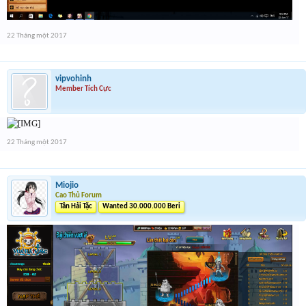
22 Tháng một 2017
vipvohinh
Member Tích Cực
22 Tháng một 2017
Miojio
Cao Thủ Forum
Tân Hải Tặc
Wanted 30.000.000 Beri