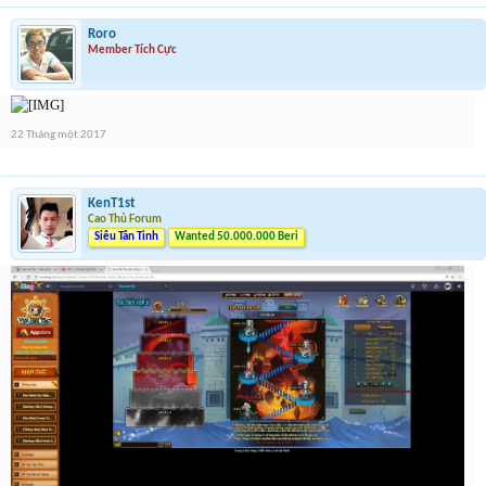
Roro
Member Tích Cực
22 Tháng một 2017
KenT1st
Cao Thủ Forum
Siêu Tân Tinh
Wanted 50.000.000 Beri