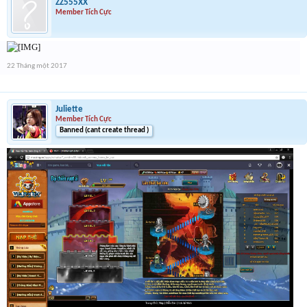
ZZ555XX
Member Tích Cực
22 Tháng một 2017
Juliette
Member Tích Cực
Banned (cant create thread )