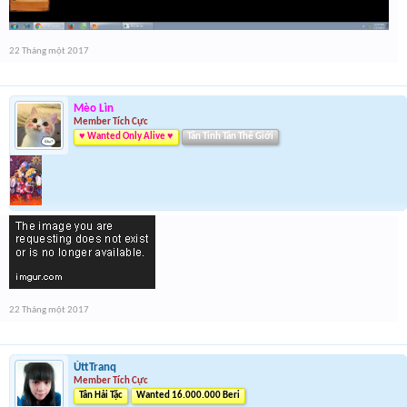
22 Tháng một 2017
Mèo Lìn
Member Tích Cực
♥ Wanted Only Alive ♥
Tân Tinh Tân Thế Giới
22 Tháng một 2017
ÚttTranq
Member Tích Cực
Tân Hải Tặc
Wanted 16.000.000 Beri