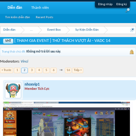
Đăng nhập
Đăng ký
Diễn đàn
Thành viên
Tìm kiếm diễn đàn
Recent Posts
Diễn đàn
...
Event Box
Sự Kiện Diễn Đàn
[ THAM GIA EVENT ] THỬ THÁCH VƯỢT ẢI - VADC 14
VHT
Trạng thái chủ đề:
Không mở trả lời sau này.
Moderators:
Vinci
< Trước
1
2
3
4
5
6
→
16
Tiếp >
nhoxvip1
Member Tích Cực