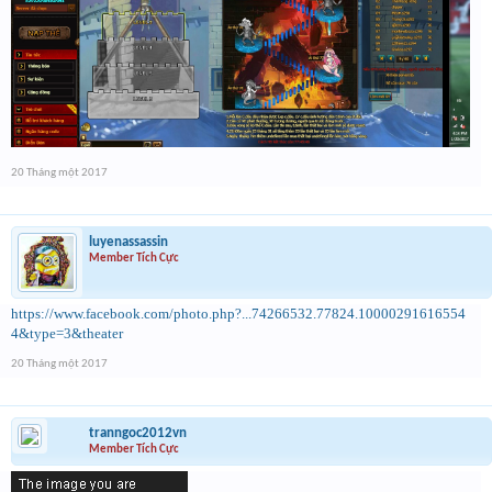
20 Tháng một 2017
luyenassassin
Member Tích Cực
https://www.facebook.com/photo.php?...74266532.77824.10000291616554
4&type=3&theater
20 Tháng một 2017
tranngoc2012vn
Member Tích Cực