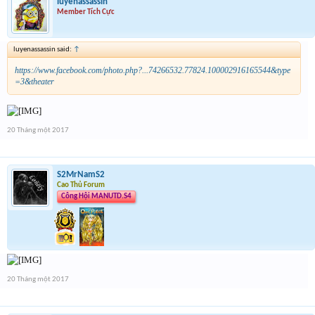
luyenassassin
Member Tích Cực
luyenassassin said:
↑
https://www.facebook.com/photo.php?...74266532.77824.100002916165544&type
=3&theater
20 Tháng một 2017
S2MrNamS2
Cao Thủ Forum
Công Hội MANUTD.S4
20 Tháng một 2017