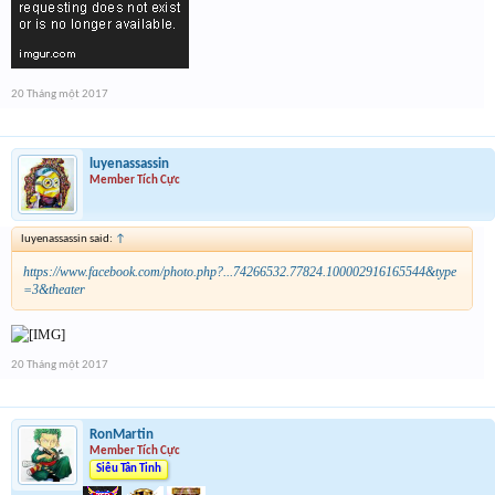
20 Tháng một 2017
luyenassassin
Member Tích Cực
luyenassassin said:
↑
https://www.facebook.com/photo.php?...74266532.77824.100002916165544&type
=3&theater
20 Tháng một 2017
RonMartin
Member Tích Cực
Siêu Tân Tinh