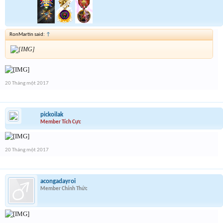
RonMartin said:
↑
20 Tháng một 2017
pickoilak
Member Tích Cực
20 Tháng một 2017
acongadayroi
Member Chính Thức