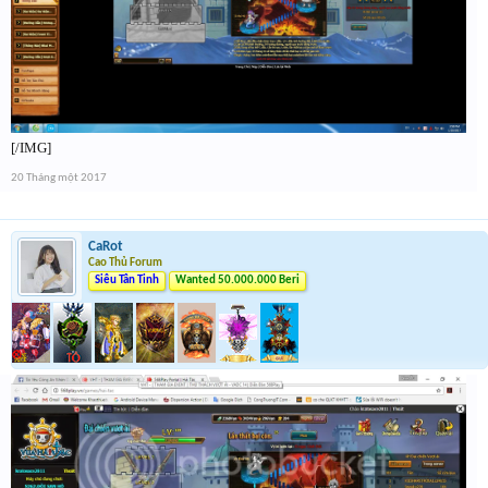
[/IMG]
20 Tháng một 2017
CaRot
Cao Thủ Forum
Siêu Tân Tinh
Wanted 50.000.000 Beri