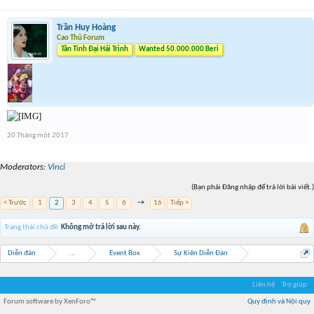
Trần Huy Hoàng
Cao Thủ Forum
Tân Tinh Đại Hải Trình
Wanted 50.000.000 Beri
20 Tháng một 2017
Moderators:
Vinci
(Bạn phải Đăng nhập để trả lời bài viết.)
< Trước
1
2
3
4
5
6
→
16
Tiếp >
Trạng thái chủ đề:
Không mở trả lời sau này.
Diễn đàn
...
Event Box
Sự Kiện Diễn Đàn
Liên hệ
Trợ giúp
Forum software by XenForo™
Quy định và Nội quy