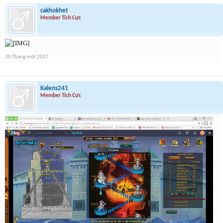
cakhokhet
Member Tích Cực
20 Tháng một 2017
Kalens241
Member Tích Cực