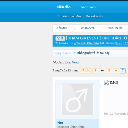
Diễn đàn
Thành viên
Tìm kiếm diễn đàn
Recent Posts
Diễn đàn
WEBGAME
Vua Hải Tặc
[ THAM GIA EVENT ] TINH THẦN TỔ 
VHT
Thảo luận trong '
Sự Kiện Diễn Đàn
' bắt đầu bởi
Vinci
,
19 
Trạng thái chủ đề:
Không mở trả lời sau này.
Moderators:
Vinci
Trang 7 của 13 trang
< Trước
1
←
5
6
7
Ner
,
20 Tháng mườ
Ner
Member Chính Thức