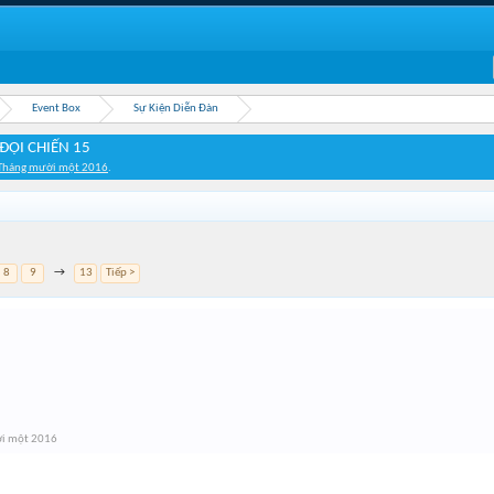
Event Box
Sự Kiện Diễn Đàn
ĐỘI CHIẾN 15
Tháng mười một 2016
.
8
9
→
13
Tiếp >
i một 2016