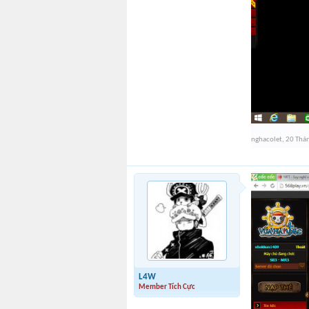
nghacolet
,
20 Thá
L4W
Member Tích Cực