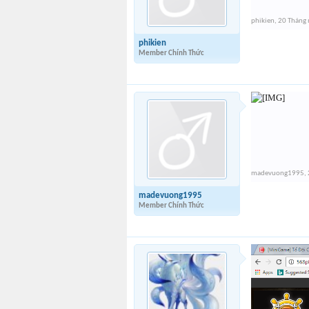
phikien
,
20 Tháng
phikien
Member Chính Thức
madevuong1995
,
madevuong1995
Member Chính Thức