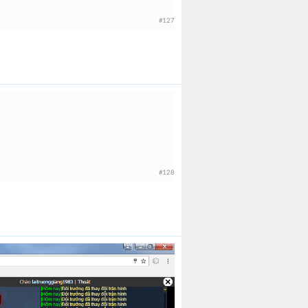
#127
#128