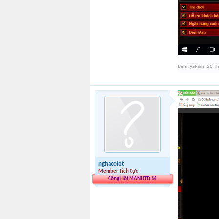
BenriyaRain
,
20 T
nghacolet
Member Tích Cực
Công Hội MANUTD.S4