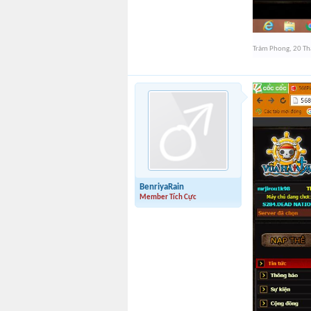
Trảm Phong
,
20 T
BenriyaRain
Member Tích Cực