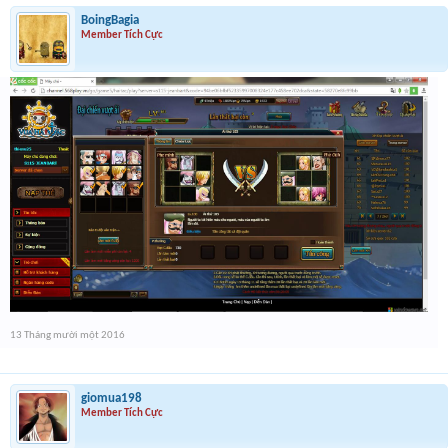
BoingBagia
Member Tích Cực
13 Tháng mười một 2016
giomua198
Member Tích Cực