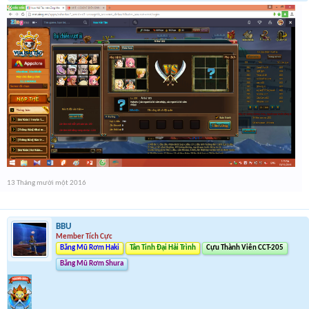
13 Tháng mười một 2016
BBU
Member Tích Cực
Băng Mũ Rơm Haki
Tân Tinh Đại Hải Trình
Cựu Thành Viên CCT-205
Băng Mũ Rơm Shura