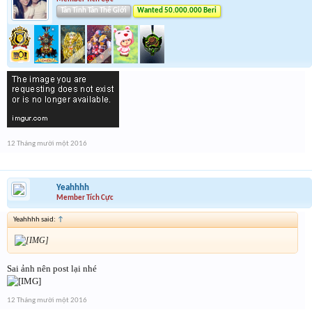
Tân Tinh Tân Thế Giới
Wanted 50.000.000 Beri
12 Tháng mười một 2016
Yeahhhh
Member Tích Cực
Yeahhhh said:
↑
Sai ảnh nên post lại nhé
12 Tháng mười một 2016