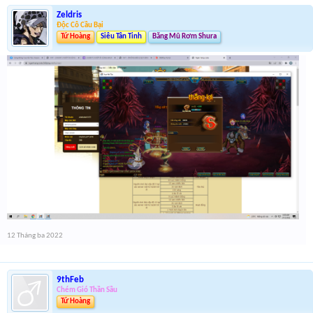
Zeldris
Độc Cô Cầu Bại
Tứ Hoàng
Siêu Tân Tinh
Băng Mũ Rơm Shura
12 Tháng ba 2022
9thFeb
Chém Gió Thần Sầu
Tứ Hoàng