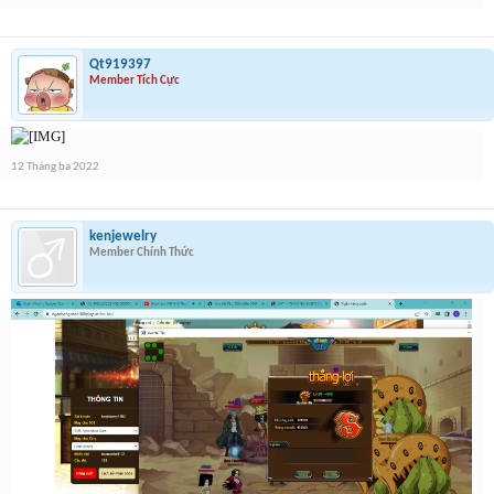
Qt919397
Member Tích Cực
12 Tháng ba 2022
kenjewelry
Member Chính Thức