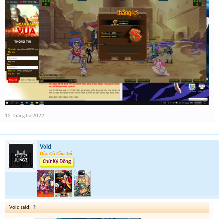
12 Tháng ba 2022
Void
Độc Cô Cầu Bại
Chữ Ký Động
Void said:
↑