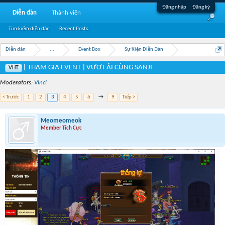
Đăng nhập
Đăng ký
Diễn đàn
Thành viên
Tìm kiếm diễn đàn
Recent Posts
Diễn đàn
...
Event Box
Sự Kiện Diễn Đàn
[ THAM GIA EVENT ] VƯỢT ẢI CÙNG SANJI
VHT
Moderators:
Vinci
< Trước
1
2
3
4
5
6
→
9
Tiếp >
Meomeomeok
Member Tích Cực