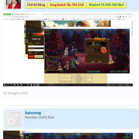
Chém Gió Thần Sầu
Chữ Ký Động
Tung Hoành Tân Thế Giới
Wanted 50.000.000 Beri
12 Tháng ba 2022
batvuong
Member Chính Thức