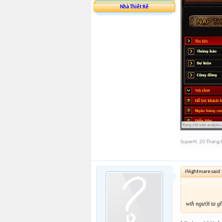
Nhà Thiết Kế
SuperH
,
20 Tháng
iNightmare said
wth người ta g