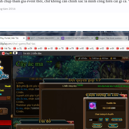
h chụp tham gia event thôi, chứ không cần chính xác là mình cống hiến cái gì cả.
ng tám 2016