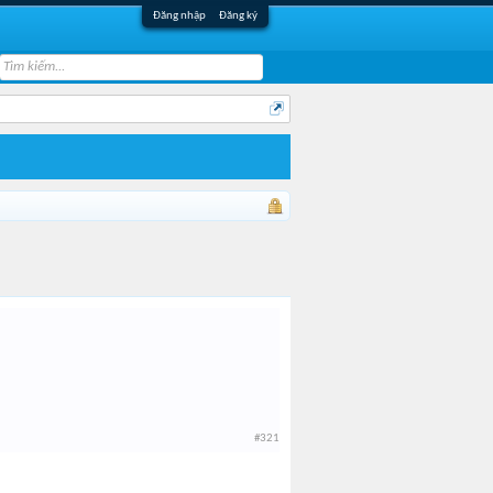
Đăng nhập
Đăng ký
#321