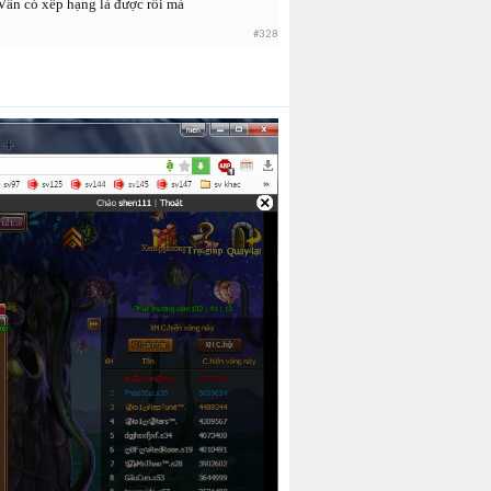
 Vẫn có xếp hạng là được rồi mà
#328