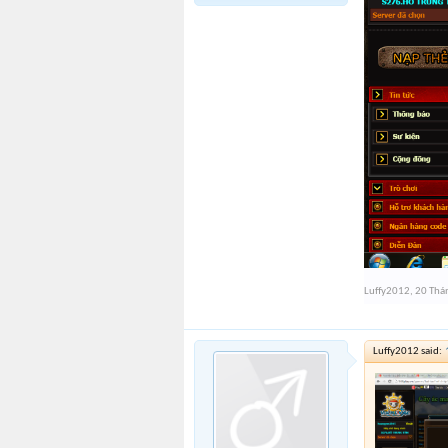
Luffy2012
,
20 Thá
Luffy2012 said: