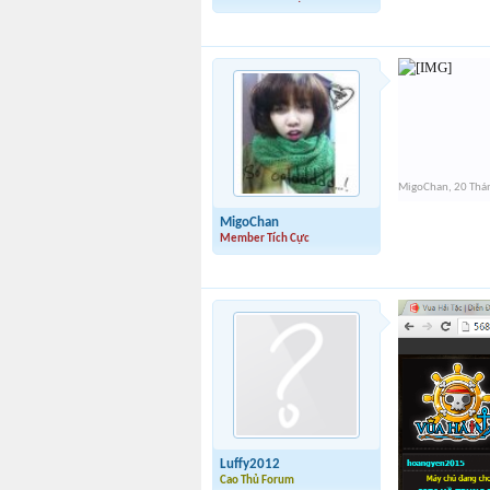
MigoChan
,
20 Thá
MigoChan
Member Tích Cực
Luffy2012
Cao Thủ Forum