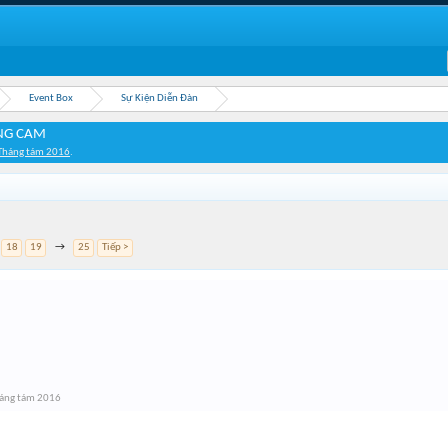
Event Box
Sự Kiện Diễn Đàn
ỐNG CAM
Tháng tám 2016
.
18
19
→
25
Tiếp >
áng tám 2016