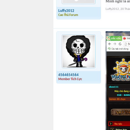
Mình nghĩ là ản
Luffy2012
,
20 Thá
Luffy2012
Cao Thủ Forum
4564654564
Member Tích Cực