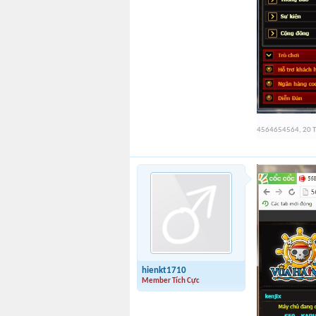
4564654564
,
20 
hienkt1710
Member Tích Cực