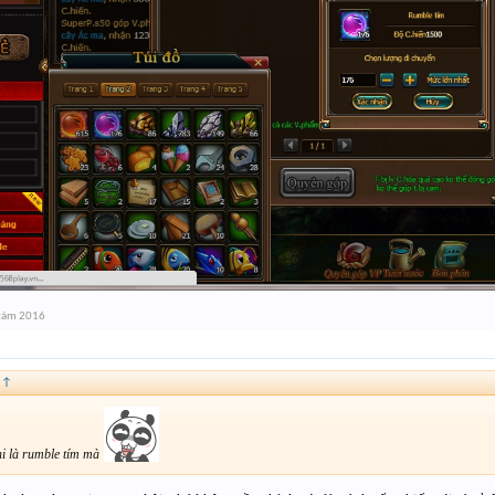
 tám 2016
:
↑
hi là rumble tím mà