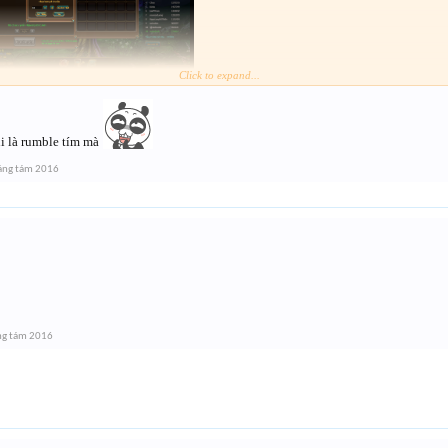
Click to expand...
hi là rumble tím mà
áng tám 2016
ng tám 2016