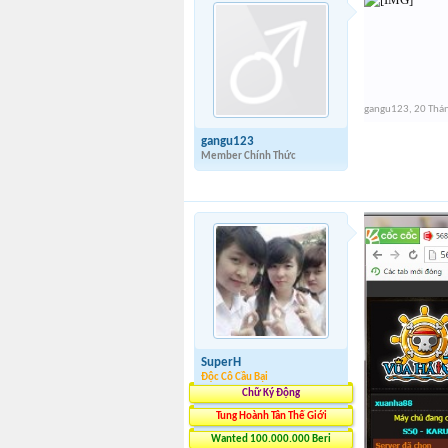
gangu123
,
20 Thá
gangu123
Member Chính Thức
SuperH
Độc Cô Cầu Bại
Chữ Ký Động
Tung Hoành Tân Thế Giới
Wanted 100.000.000 Beri