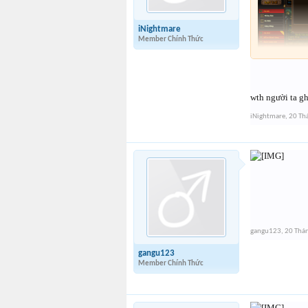
iNightmare
Member Chính Thức
wth người ta g
iNightmare
,
20 Th
gangu123
,
20 Thá
gangu123
Member Chính Thức