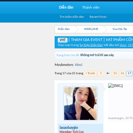
Diễn đàn
Thành viên
Tìm kiếm diễn đàn
Recent Posts
Diễn đàn
WEBGAME
Vua Hải Tặc
[ THAM GIA EVENT ] VẬT PHẨM C
VHT
Thảo luận trong '
Sự Kiện Diễn Đàn
' bắt đầu bởi
Vinci
,
19 
Trạng thái chủ đề:
Không mở trả lời sau này.
Moderators:
Vinci
Trang 17 của 25 trang
< Trước
1
←
15
16
17
lasaobaygio
,
20 Th
lasaobaygio
Member Tích Cực