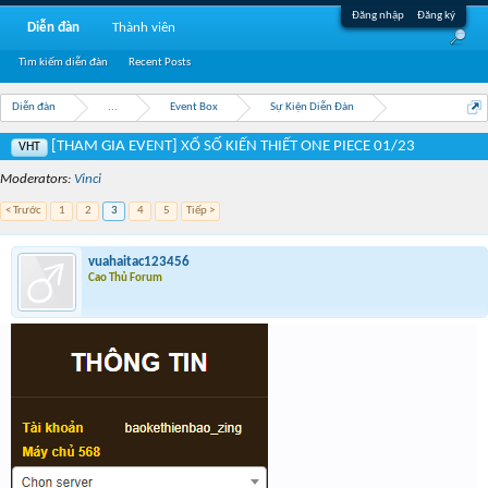
Đăng nhập
Đăng ký
Diễn đàn
Thành viên
Tìm kiếm diễn đàn
Recent Posts
Diễn đàn
...
Event Box
Sự Kiện Diễn Đàn
[THAM GIA EVENT] XỔ SỐ KIẾN THIẾT ONE PIECE 01/23
VHT
Moderators:
Vinci
< Trước
1
2
3
4
5
Tiếp >
vuahaitac123456
Cao Thủ Forum