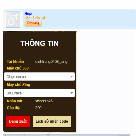
Hepi
Độc Cô Cầu Bại
Tứ Hoàng