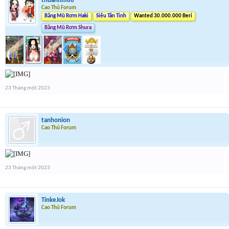
thuanhm88
Cao Thủ Forum
Băng Mũ Rơm Haki
Siêu Tân Tinh
Wanted 30.000.000 Beri
Băng Mũ Rơm Shura
23 Tháng một 2023
tanhonion
Cao Thủ Forum
23 Tháng một 2023
TinkeJok
Cao Thủ Forum