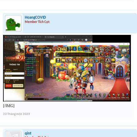
HoangCOVID
Member Tích Cực
[/IMG]
23 Tháng một 2023
qint