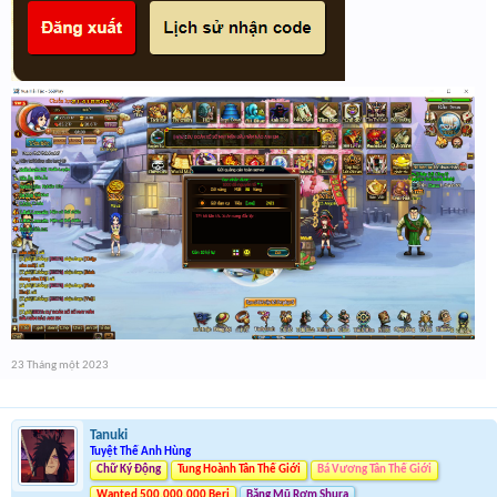
23 Tháng một 2023
Tanuki
Tuyệt Thế Anh Hùng
Chữ Ký Động
Tung Hoành Tân Thế Giới
Bá Vương Tân Thế Giới
Wanted 500.000.000 Beri
Băng Mũ Rơm Shura