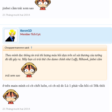
jinbei cầm trái xem sao
21 Tháng mười hai 2014
KwonGD
Member Tích Cực
Choppermannnn said:
↑
Theo mình đọc thông tin trái thì lượng máu hồi dựa trên số sát thương của tướng
đó đã gây ra. Mấy bạn có trái thử cho dame chính như Luffy, Mihawk, jinbei cầm
trái xem sao
ở trên main mình có cb chết luôn, có cb nộ đc Lù 1 phát vẫn hồi có 50k thôi
21 Tháng mười hai 2014