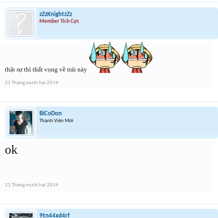
zZzKnightzZz
Member Tích Cực
thật sự thì thất vọng về trái này
21 Tháng mười hai 2014
BiCoDon
Thành Viên Mới
ok
21 Tháng mười hai 2014
9tn44xd4rf