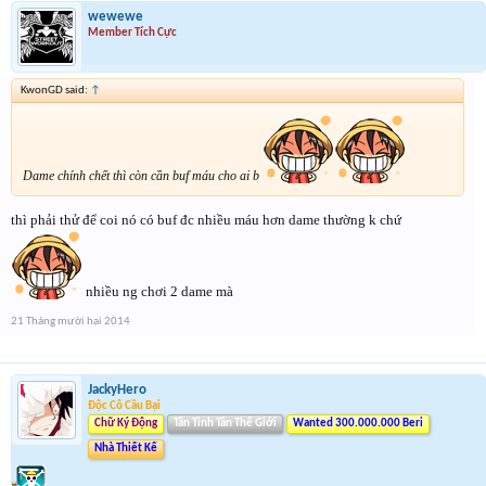
wewewe
Member Tích Cực
KwonGD said:
↑
Dame chính chết thì còn cần buf máu cho ai b
thì phải thử để coi nó có buf đc nhiều máu hơn dame thường k chứ
nhiều ng chơi 2 dame mà
21 Tháng mười hai 2014
JackyHero
Độc Cô Cầu Bại
Chữ Ký Động
Tân Tinh Tân Thế Giới
Wanted 300.000.000 Beri
Nhà Thiết Kế