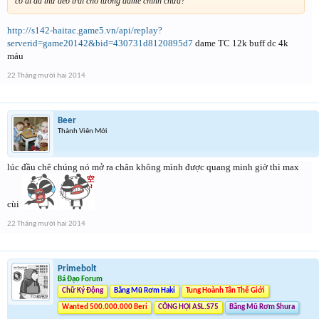
có ai đã thử đeo trái cho tướng dame chính chưa?
http://s142-haitac.game5.vn/api/replay?
serverid=game20142&bid=430731d8120895d7
dame TC 12k buff dc 4k
máu
22 Tháng mười hai 2014
Beer
Thành Viên Mới
lúc đầu chê chúng nó mở ra chân không mình được quang minh giờ thì max
cùi
22 Tháng mười hai 2014
Primebolt
Bá Đạo Forum
Chữ Ký Động
Băng Mũ Rơm Haki
Tung Hoành Tân Thế Giới
Wanted 500.000.000 Beri
CÔNG HỘI ASL.S75
Băng Mũ Rơm Shura