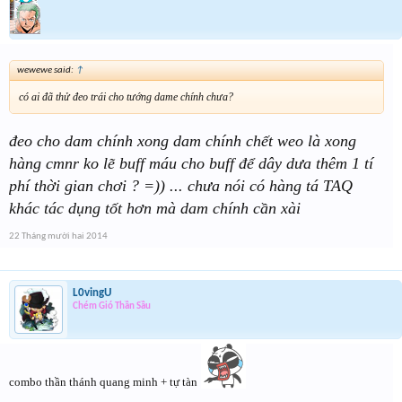
wewewe said:
↑
có ai đã thử đeo trái cho tướng dame chính chưa?
đeo cho dam chính xong dam chính chết weo là xong
hàng cmnr ko lẽ buff máu cho buff để dây dưa thêm 1 tí
phí thời gian chơi ? =)) ... chưa nói có hàng tá TAQ
khác tác dụng tốt hơn mà dam chính cần xài
22 Tháng mười hai 2014
L0vingU
Chém Gió Thần Sầu
combo thần thánh quang minh + tự tàn