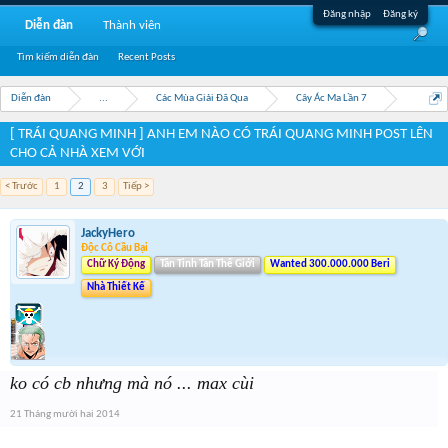
Đăng nhập
Đăng ký
Diễn đàn
Thành viên
Tìm kiếm diễn đàn
Recent Posts
Diễn đàn
...
Các Mùa Giải Đã Qua
Cây Ác Ma Lần 7
[ TRÁI QUANG MINH ] ANH EM NÀO CÓ TRÁI QUANG MINH POST LÊN
CHO CẢ NHÀ XEM VỚI
< Trước
1
2
3
Tiếp >
JackyHero
Độc Cô Cầu Bại
Chữ Ký Động
Tân Tinh Tân Thế Giới
Wanted 300.000.000 Beri
Nhà Thiết Kế
ko có cb nhưng mà nó ... max cùi
21 Tháng mười hai 2014