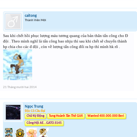
caitong
Thành Viên Mới
Sau khi chết hồi phục lượng máu tương quang của bản thân tấn công cho Đ
đội . Theo mình nghĩ là tấn công bao nhju thì sau khi chết sẽ chuyển thành
hp chia cho các đ đội , còn về lượng tấn công đổi ra hp thì mình hk rõ .
21 Tháng mười hai 2014
Ngọc Trung
Độc Cô Cầu Bại
Chữ Ký Động
Tung Hoành Tân Thế Giới
Wanted 400.000.000 Beri
Công Hội AE...GATO.S145