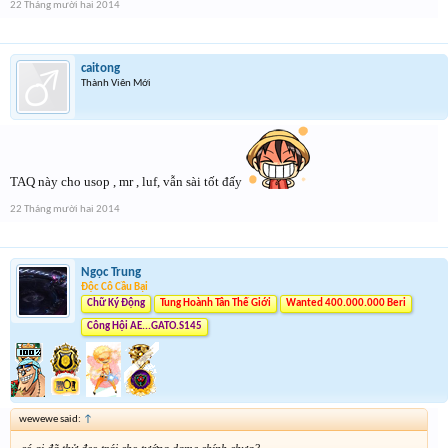
22 Tháng mười hai 2014
caitong
Thành Viên Mới
TAQ này cho usop , mr , luf, vẫn sài tốt đấy
22 Tháng mười hai 2014
Ngọc Trung
Độc Cô Cầu Bại
Chữ Ký Động
Tung Hoành Tân Thế Giới
Wanted 400.000.000 Beri
Công Hội AE...GATO.S145
wewewe said:
↑