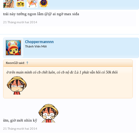
trái này tưởng ngon lắm @@ ai ngờ max siđa
21 Tháng mười hai 2014
Choppermannnn
Thành Viên Mới
KwonGD said:
↑
ở trên main mình có cb chết luôn, có cb nộ đc Lù 1 phát vẫn hồi có 50k thôi
ừm, giờ mới nhìn kỹ
21 Tháng mười hai 2014