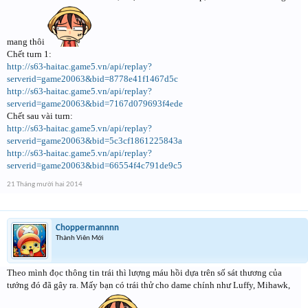
mang thôi
Chết turn 1:
http://s63-haitac.game5.vn/api/replay?
serverid=game20063&bid=8778e41f1467d5c
http://s63-haitac.game5.vn/api/replay?
serverid=game20063&bid=7167d079693f4ede
Chết sau vài turn:
http://s63-haitac.game5.vn/api/replay?
serverid=game20063&bid=5c3cf1861225843a
http://s63-haitac.game5.vn/api/replay?
serverid=game20063&bid=66554f4c791de9c5
21 Tháng mười hai 2014
Choppermannnn
Thành Viên Mới
Theo mình đọc thông tin trái thì lượng máu hồi dựa trên số sát thương của
tướng đó đã gây ra. Mấy bạn có trái thử cho dame chính như Luffy, Mihawk,