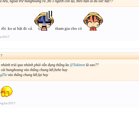
ừa nêu, ngoài trừ hunghoang ra ,thì 5 người còn lại, theo bạn ai đủ sức bật??
rồi. ko ai bật đc cả.
tham gia cho có
ba 2017
↑
 nhánh trái qua nhánh phải vẫn đụng thằng ku
@Yukinon
là sao??
i cái hunghoang vào thẳng chung kết,hehe hay
gZhi
vào thẳng chung kết,lại hay
ng ba 2017