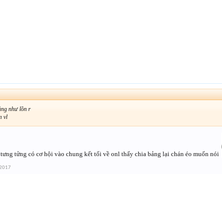
ảng như lồn r
 vl
tưng tửng có cơ hội vào chung kết tối về onl thấy chia bảng lại chán éo muốn nói
 2017