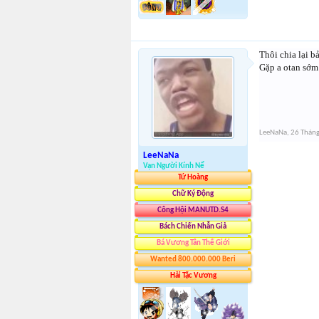
Thôi chia lại b
Gặp a otan sớm
LeeNaNa
,
26 Tháng
LeeNaNa
Vạn Người Kính Nể
Tứ Hoàng
Chữ Ký Động
Công Hội MANUTD.S4
Bách Chiến Nhẫn Giả
Bá Vương Tân Thế Giới
Wanted 800.000.000 Beri
Hải Tặc Vương