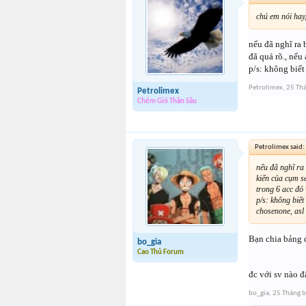
chú em nói hay,
nếu đã nghĩ ra 
đã quá rõ., nếu
p/s: không biết
Petrolimex
,
25 Th
Petrolimex
Chém Gió Thần Sầu
Petrolimex said:
nếu đã nghĩ ra 
kiến của cụm s
trong 6 acc đó
p/s: không biết
chosenone, asl
Bạn chia bảng 
bo_gia
Cao Thủ Forum
đc với sv nào đ
bo_gia
,
25 Tháng 