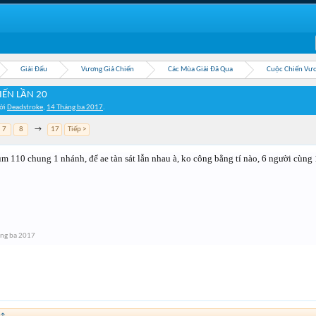
Giải Đấu
Vương Giả Chiến
Các Mùa Giải Đã Qua
Cuộc Chiến Vươ
IẾN LẦN 20
bởi
Deadstroke
,
14 Tháng ba 2017
.
7
8
→
17
Tiếp >
ụm 110 chung 1 nhánh, để ae tàn sát lẫn nhau à, ko công bằng tí nào, 6 người cùng
ng ba 2017