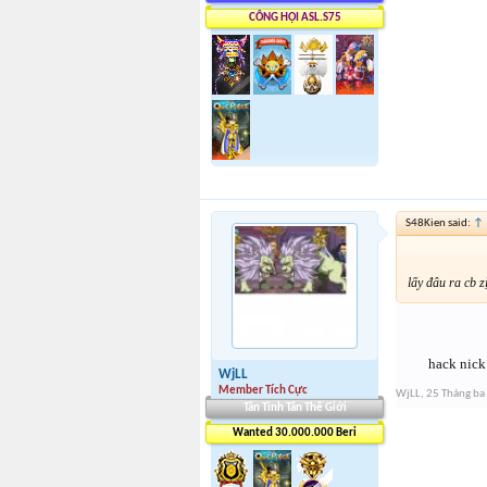
CÔNG HỘI ASL.S75
S48Kien said:
↑
lấy đâu ra cb z
hack nick
WjLL
Member Tích Cực
WjLL
,
25 Tháng ba
Tân Tinh Tân Thế Giới
Wanted 30.000.000 Beri