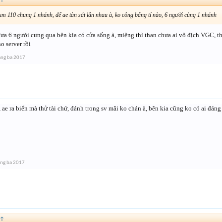
↑
cụm 110 chung 1 nhánh, để ae tàn sát lẫn nhau à, ko công bằng tí nào, 6 người cùng 1 nhánh
ưa 6 người cưng qua bên kia có cửa sống à, miệng thì than chưa ai vô địch VGC, th
o server rồi
áng ba 2017
 ae ra biển mà thử tài chứ, đánh trong sv mãi ko chán à, bên kia cũng ko có ai đáng
ng ba 2017
↑