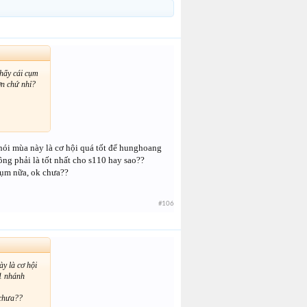
thấy cái cụm
ơn chứ nhỉ?
ể nói mùa này là cơ hội quá tốt để hunghoang
ông phải là tốt nhất cho s110 hay sao??
cụm nữa, ok chưa??
#106
ày là cơ hội
 1 nhánh
 chưa??