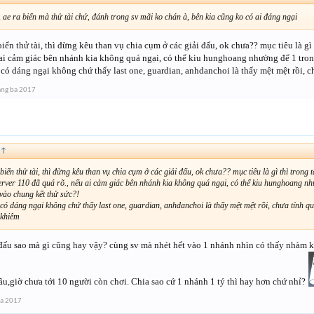
 ae ra biển mà thử tài chứ, đánh trong sv mãi ko chán à, bên kia cũng ko có ai đáng ngại
biển thử tài, thì đừng kêu than vụ chia cụm ở các giải đấu, ok chưa?? mục tiêu là gì 
 ai cảm giác bên nhánh kia không quá ngại, có thể kiu hunghoang nhường để 1 tron
 có dáng ngại không chứ thấy last one, guardian, anhdanchoi là thấy mệt mệt rồi,
áng ba 2017
↑
biển thử tài, thì đừng kêu than vụ chia cụm ở các giải đấu, ok chưa?? mục tiêu là gì thì trong t
erver 110 đã quá rõ., nếu ai cảm giác bên nhánh kia không quá ngại, có thể kiu hunghoang n
 vào chung kết thử sức?!
 có dáng ngại không chứ thấy last one, guardian, anhdanchoi là thấy mệt mệt rồi, chưa tính q
 khiêm
đấu sao mà gì cũng hay vậy? cùng sv mà nhét hết vào 1 nhánh nhìn có thấy nhàm ko
âu,giờ chưa tới 10 người còn chơi. Chia sao cứ 1 nhánh 1 tý thì hay hơn chứ nhỉ?
ba 2017