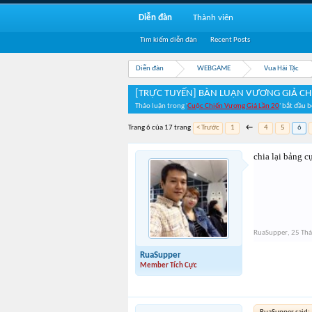
Diễn đàn
Thành viên
Tìm kiếm diễn đàn
Recent Posts
Diễn đàn
WEBGAME
Vua Hải Tặc
[TRỰC TUYẾN] BÀN LUẬN VƯƠNG GIẢ CH
Thảo luận trong '
Cuộc Chiến Vương Giả Lần 20
' bắt đầu 
Trang 6 của 17 trang
< Trước
1
←
4
5
6
chia lại bảng c
RuaSupper
,
25 Thá
RuaSupper
Member Tích Cực