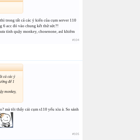
thì trong tất cả các ý kiến của cụm server 110
g 6 acc đó vào chung kết thử sức?!
 chưa tính quậy monkey, chosenone, asl khiêm
#104
ất cả các ý
hường để 1
uậy monkey,
? mà tôi thấy cái cụm s110 yếu xìu à. So sánh
#105