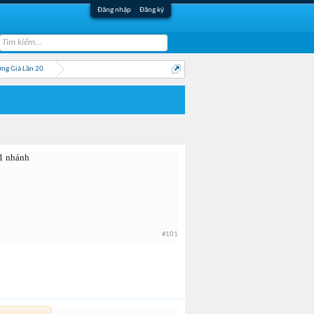
Đăng nhập
Đăng ký
ng Giả Lần 20
 1 nhánh
#101