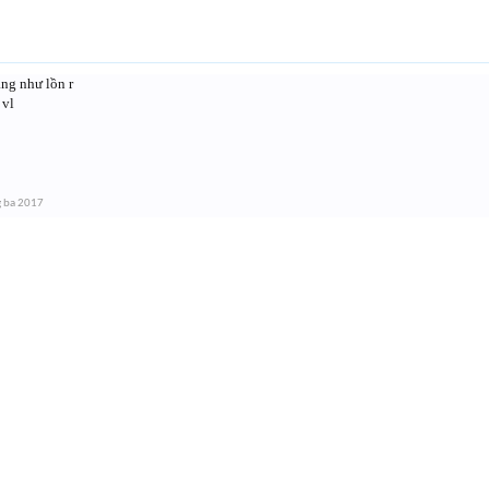
ảng như lồn r
 vl
 ba 2017