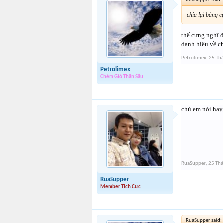
RuaSupper said:
chia lại bảng 
thế cưng nghĩ đ
danh hiệu về ch
Petrolimex
,
25 Th
Petrolimex
Chém Gió Thần Sầu
chú em nói hay,
RuaSupper
,
25 Thá
RuaSupper
Member Tích Cực
RuaSupper said: