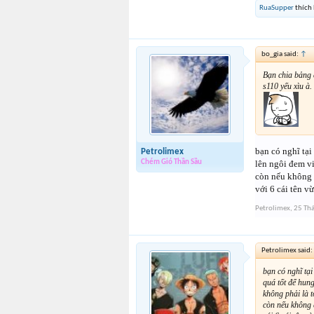
RuaSupper
thích 
bo_gia said:
↑
Bạn chia bảng 
s110 yếu xìu à.
bạn có nghĩ tại
Petrolimex
lên ngôi đem vi
Chém Gió Thần Sầu
còn nếu không 
với 6 cái tên v
Petrolimex
,
25 Th
Petrolimex said:
bạn có nghĩ tại
quá tốt để hun
không phải là 
còn nếu không 