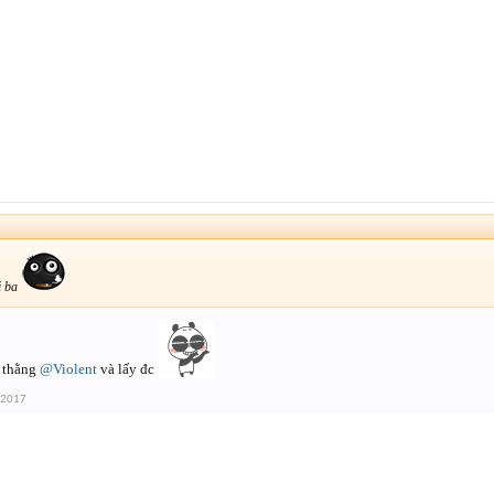
ị ba
 thằng
@Violent
và lấy đc
 2017