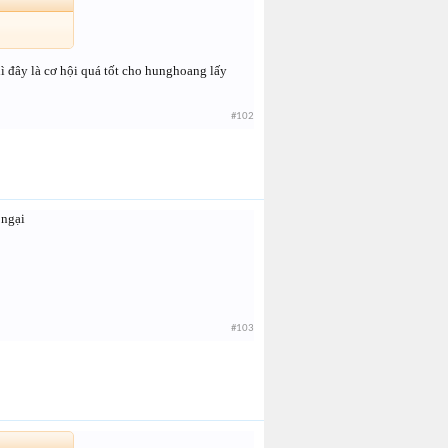
ì đây là cơ hội quá tốt cho hunghoang lấy
#102
 ngại
#103