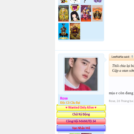
LeeNaNa said:
↑
Thôi chia lại b
Gặp a otan sớm
mịa e còn đang 
Rose
Rose
,
26 Tháng ba
Độc Cô Cầu Bại
♥ Wanted Only Alive ♥
Chữ Ký Động
Công Hội MANUTD.S4
Vạn Nhân Mê