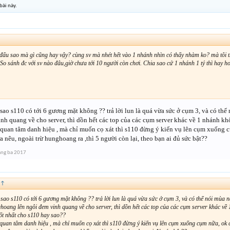
bài này.
đấu sao mà gì cũng hay vậy? cùng sv mà nhét hết vào 1 nhánh nhìn có thấy nhàm ko? mà tôi 
 So sánh đc với sv nào đâu,giờ chưa tới 10 người còn chơi. Chia sao cứ 1 nhánh 1 tý thì hay h
 sao s110 có tới 6 gương mặt không ?? trả lời lun là quá vừa sức ở cụm 3, và có th
nh quang về cho server, thì dồn hết các top của các cụm server khác về 1 nhánh kh
quan tâm danh hiệu , mà chỉ muốn cọ xát thì s110 đừng ý kiến vụ lên cụm xuống 
ừa nêu, ngoài trừ hunghoang ra ,thì 5 người còn lại, theo bạn ai đủ sức bật??
áng ba 2017
↑
 sao s110 có tới 6 gương mặt không ?? trả lời lun là quá vừa sức ở cụm 3, và có thể nói mùa n
ghoang lên ngôi đem vinh quang về cho server, thì dồn hết các top của các cụm server khác về
tốt nhất cho s110 hay sao??
quan tâm danh hiệu , mà chỉ muốn cọ xát thì s110 đừng ý kiến vụ lên cụm xuống cụm nữa, ok