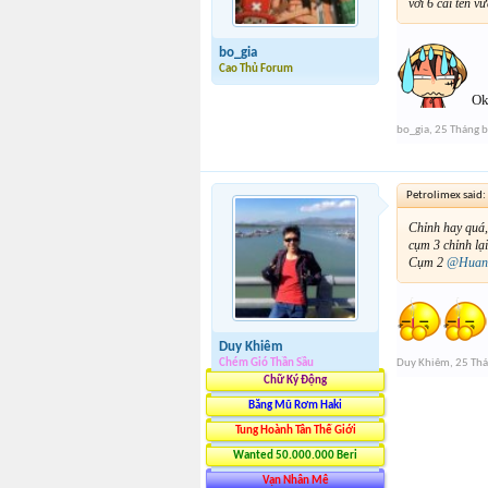
với 6 cái tên v
bo_gia
Cao Thủ Forum
Ok 
bo_gia
,
25 Tháng 
Petrolimex said:
Chỉnh hay quá,
cụm 3 chỉnh lạ
Cụm 2
@Huan
Duy Khiêm
Chém Gió Thần Sầu
Duy Khiêm
,
25 Thá
Chữ Ký Động
Băng Mũ Rơm Haki
Tung Hoành Tân Thế Giới
Wanted 50.000.000 Beri
Vạn Nhân Mê