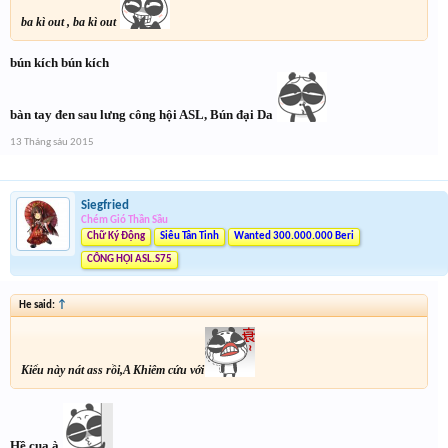
ba kì out , ba kì out
bún kích bún kích
bàn tay đen sau lưng công hội ASL, Bún đại Da
13 Tháng sáu 2015
Siegfried
Chém Gió Thần Sầu
Chữ Ký Động
Siêu Tân Tinh
Wanted 300.000.000 Beri
CÔNG HỘI ASL.S75
He said:
↑
Kiểu này nát ass rồi,A Khiêm cứu với
Hề cua à