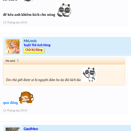
để kêu anh khiêm kích cho nóng
13 Tháng sáu 2015
McLouis
Tuyệt Thế Anh Hùng
Chữ Ký Động
He said:
↑
Em chả giết được ai bị nguyên đám bu lại đòi kích kìa
quá đắng
13 Tháng sáu 2015
GauIMeo