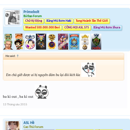
Primebolt
Bá Đạo Forum
Chữ Ký Động
Băng Mũ Rơm Haki
Tung Hoành Tân Thế Giới
Wanted 500.000.000 Beri
CÔNG HỘI ASL.S75
Băng Mũ Rơm Shura
He said:
↑
Em chả giết được ai bị nguyên đám bu lại đòi kích kìa
ba kì out , ba kì out
13 Tháng sáu 2015
ASL Hề
Cao Thủ Forum