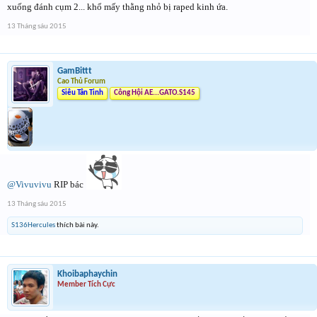
xuống đánh cụm 2... khổ mấy thằng nhỏ bị raped kinh ứa.
13 Tháng sáu 2015
GamBittt
Cao Thủ Forum
Siêu Tân Tinh
Công Hội AE...GATO.S145
@Vivuvivu
RIP bác
13 Tháng sáu 2015
S136Hercules
thích bài này.
Khoibaphaychin
Member Tích Cực