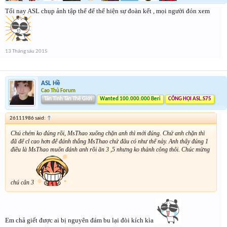
Tối nay ASL chụp ảnh tập thể để thể hiện sự đoàn kết , mọi người đón xem
13 Tháng sáu 2015
ASL Hề
Cao Thủ Forum
Tân Tinh Tân Thế Giới
Wanted 100.000.000 Beri
CÔNG HỘI ASL.S75
26111986 said:
↑
Chú chém ko đúng rồi, MsThao xuống chặn anh thì mới đúng. Chứ anh chặn thì
đã để cl cao hơn để đánh thắng MsThao chứ đâu có như thế này. Anh thấy đúng 1
điều là MsThao muốn đánh anh rồi ăn 3 ,5 nhưng ko thành công thôi. Chúc mừng
chú cân 3
Em chả giết được ai bị nguyên đám bu lại đòi kích kìa