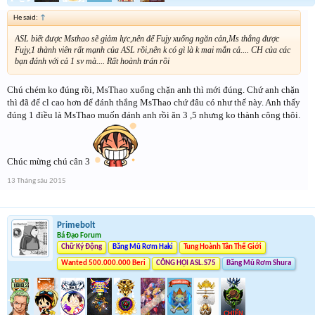
He said:
↑
ASL biết được Msthao sẽ giảm lực,nên để Fujy xuống ngăn cản,Ms thắng được
Fujy,1 thành viên rất mạnh của ASL rồi,nên k có gì là k mai mắn cả.... CH của các
bạn đánh với cả 1 sv mà.... Rất hoành trán rồi
Chú chém ko đúng rồi, MsThao xuống chặn anh thì mới đúng. Chứ anh chặn
thì đã để cl cao hơn để đánh thắng MsThao chứ đâu có như thế này. Anh thấy
đúng 1 điều là MsThao muốn đánh anh rồi ăn 3 ,5 nhưng ko thành công thôi.
Chúc mừng chú cân 3
13 Tháng sáu 2015
Primebolt
Bá Đạo Forum
Chữ Ký Động
Băng Mũ Rơm Haki
Tung Hoành Tân Thế Giới
Wanted 500.000.000 Beri
CÔNG HỘI ASL.S75
Băng Mũ Rơm Shura