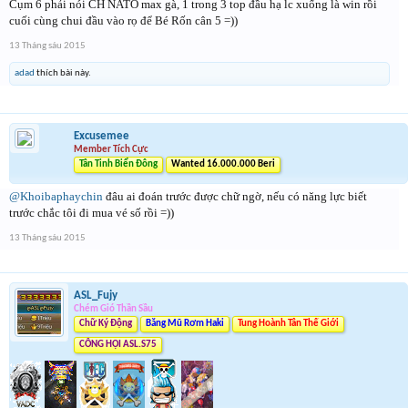
Cụm 6 phải nói CH NATO max gà, 1 trong 3 top đầu hạ lc xuống là win rồi
cuối cùng chui đầu vào rọ để Bé Rốn cân 5 =))
13 Tháng sáu 2015
adad
thích bài này.
Excusemee
Member Tích Cực
Tân Tinh Biển Đông
Wanted 16.000.000 Beri
@Khoibaphaychin
đâu ai đoán trước được chữ ngờ, nếu có năng lực biết
trước chắc tôi đi mua vé số rồi =))
13 Tháng sáu 2015
ASL_Fujy
Chém Gió Thần Sầu
Chữ Ký Động
Băng Mũ Rơm Haki
Tung Hoành Tân Thế Giới
CÔNG HỘI ASL.S75