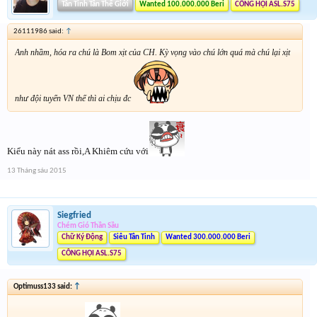
Tân Tinh Tân Thế Giới
Wanted 100.000.000 Beri
CÔNG HỘI ASL.S75
26111986 said:
↑
Anh nhầm, hóa ra chú là Bom xịt của CH. Kỳ vọng vào chú lớn quá mà chú lại xịt
như đội tuyển VN thế thì ai chịu đc
Kiểu này nát ass rồi,A Khiêm cứu với
13 Tháng sáu 2015
Siegfried
Chém Gió Thần Sầu
Chữ Ký Động
Siêu Tân Tinh
Wanted 300.000.000 Beri
CÔNG HỘI ASL.S75
Optimuss133 said:
↑