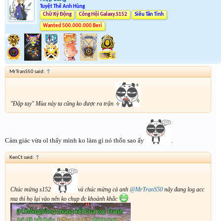
Tuyệt Thế Anh Hùng
Chữ Ký Động
Công Hội Galaxy.S152
Siêu Tân Tinh
Wanted 500.000.000 Beri
MrTranS50 said:
↑
"Đập tay" Mùa này ta cũng ko được ra trận
Cảm giác vừa ol thấy mình ko làm gì nó thốn sao ấy
.
KenCt said:
↑
Chúc mừng s152
và chúc mừng cả anh
@MrTranS50
nãy đang log acc
nta thì họ lại vào nên ko chụp đc khoảnh khắc