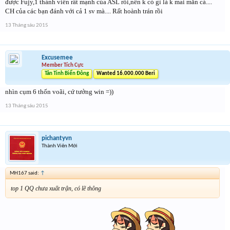
được Fujy,1 thành viên rất mạnh của ASL rồi,nên k có gì là k mai mắn cả....
CH của các bạn đánh với cả 1 sv mà.... Rất hoành trán rồi
13 Tháng sáu 2015
Excusemee
Member Tích Cực
Tân Tinh Biển Đông
Wanted 16.000.000 Beri
nhìn cụm 6 thốn voãi, cứ tưởng win =))
13 Tháng sáu 2015
pichantyvn
Thành Viên Mới
MH167 said:
↑
top 1 QQ chưa xuất trận, có lẽ thông