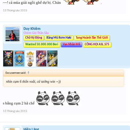
~~! cả mùa giải ngồi ghế dự bị. Chán
.
13 Tháng sáu 2015
Duy Khiêm
Chém Gió Thần Sầu
Chữ Ký Động
Băng Mũ Rơm Haki
Tung Hoành Tân Thế Giới
Wanted 50.000.000 Beri
Vạn Nhân Mê
CÔNG HỘI ASL.S75
Excusemee said:
↑
nhìn cụm 6 thốn voãi, cứ tưởng win =))
s bằng cụm 2 hã chế
13 Tháng sáu 2015
Hiệp Lãng