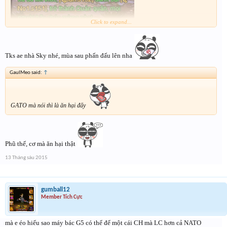
Click to expand...
Tks ae nhà Sky nhé, mùa sau phấn đấu lên nha
GauIMeo said:
↑
GATO mà nói thì là ăn hại đấy
Phũ thế, cơ mà ăn hại thật
13 Tháng sáu 2015
gumball12
Member Tích Cực
mà e éo hiểu sao máy bác G5 có thể để một cái CH mà LC hơn cả NATO