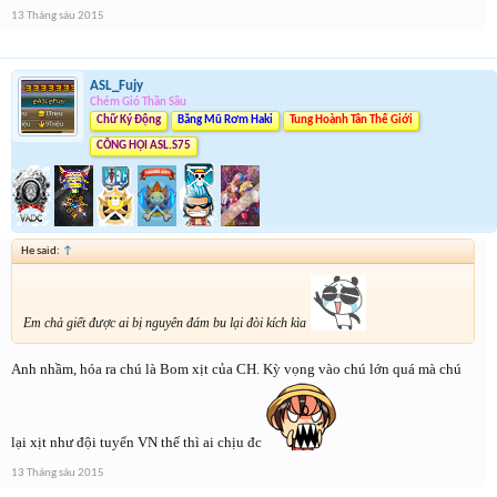
13 Tháng sáu 2015
ASL_Fujy
Chém Gió Thần Sầu
Chữ Ký Động
Băng Mũ Rơm Haki
Tung Hoành Tân Thế Giới
CÔNG HỘI ASL.S75
He said:
↑
Em chả giết được ai bị nguyên đám bu lại đòi kích kìa
Anh nhầm, hóa ra chú là Bom xịt của CH. Kỳ vọng vào chú lớn quá mà chú
lại xịt như đội tuyển VN thế thì ai chịu đc
13 Tháng sáu 2015