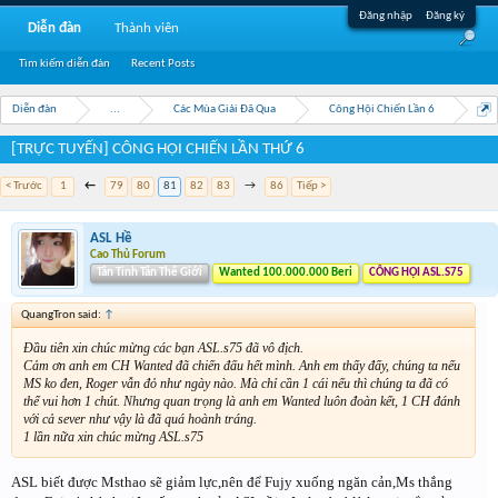
Đăng nhập
Đăng ký
Diễn đàn
Thành viên
Tìm kiếm diễn đàn
Recent Posts
Diễn đàn
...
Các Mùa Giải Đã Qua
Công Hội Chiến Lần 6
[TRỰC TUYẾN] CÔNG HỘI CHIẾN LẦN THỨ 6
< Trước
1
←
79
80
81
82
83
→
86
Tiếp >
ASL Hề
Cao Thủ Forum
Tân Tinh Tân Thế Giới
Wanted 100.000.000 Beri
CÔNG HỘI ASL.S75
QuangTron said:
↑
Đầu tiên xin chúc mừng các bạn ASL.s75 đã vô địch.
Cảm ơn anh em CH Wanted đã chiến đấu hết mình. Anh em thấy đấy, chúng ta nếu
MS ko đen, Roger vẫn đỏ như ngày nào. Mà chỉ cần 1 cái nếu thì chúng ta đã có
thể vui hơn 1 chút. Nhưng quan trọng là anh em Wanted luôn đoàn kết, 1 CH đánh
với cả sever như vậy là đã quá hoành tráng.
1 lần nữa xin chúc mừng ASL.s75
ASL biết được Msthao sẽ giảm lực,nên để Fujy xuống ngăn cản,Ms thắng