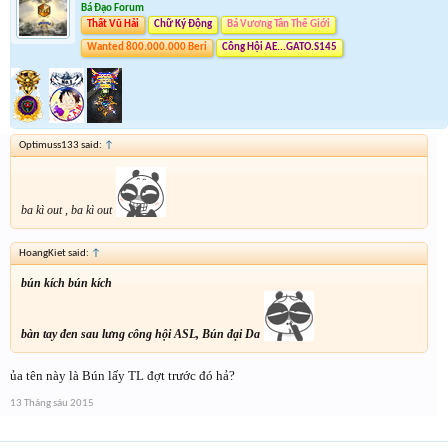
Bá Đạo Forum
Thất Vũ Hải
Chữ Ký Động
Bá Vương Tân Thế Giới
Wanted 800.000.000 Beri
Công Hội AE...GATO.S145
Optimuss133 said:
↑
ba kì out , ba kì out
HoangKiet said:
↑
bún kích bún kích
bàn tay đen sau lưng công hội ASL, Bún đại Da
ủa tên này là Bún lấy TL đợt trước đó hả?
13 Tháng sáu 2015