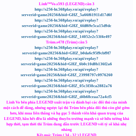
Linh™Vo.s593 (LEGEND) cân 3
http://s256-ht.568play.vn/api/replay?
serverid=game20256&bid=GHZ_5a66f61911d17d6f
http://s256-ht.568play.vn/api/replay?
serverid=game20256&bid=GHZ_6fdf69e5ca15d9dc
http://s256-ht.568play.vn/api/replay?
serverid=game20256&bid=GHZ_14052e2c53f4e497
Trùm.s478 (Trùm) cân 5
http://s256-ht.568play.vn/api/replay?
serverid=game20256&bid=GHZ_b0da6c95f9cbf9f7
http://s256-ht.568play.vn/api/replay?
serverid=game20256&bid=GHZ_6b0c10d8b136f2a6
http://s256-ht.568play.vn/api/replay?
serverid=game20256&bid=GHZ_23998797c0976260
http://s256-ht.568play.vn/api/replay?
serverid=game20256&bid=GHZ_05c3f38ca2882a76
http://s256-ht.568play.vn/api/replay?
serverid=game20256&bid=GHZ_d4b68ceaa72a4cf5
Linh Vo bên phía LEGEND xuất trận và đánh bại các đối thủ của mình
một cách dễ dàng, nhưng ngược lại thì Trùm bên phía đối thủ còn ghê gớm
hơn, khi mua liên thắng và hạ gục 5 thành viên khá quan trọng của
LEGEND, hầu hết đều là những thuyền trưởng mạnh và sở hữu tướng khá
hợp thời, tạm thời thì Trùm đang dẫn trước LEGEND với tỷ số khá nhẹ
nhàng
Kết quả: Trùm ( 34 - 32 ) LEGEND