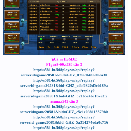
๖Cá vs HoMJE
F1gur3◦09.s539 cân 3
http://s581-ht.568play.vn/api/replay?
serverid=game20581&bid=GHZ_07fac0485ef6ea30
http://s581-ht.568play.vn/api/replay?
serverid=game20581&bid=GHZ_cdbf6320d5cb189a
http://s581-ht.568play.vn/api/replay?
serverid=game20581&bid=GHZ_52165c4bc1b7e3f2
asuna.s543 cân 3
http://s581-ht.568play.vn/api/replay?
serverid=game20581&bid=GHZ_c5e1e038115579b0
http://s581-ht.568play.vn/api/replay?
serverid=game20581&bid=GHZ_5a314274eda0c716
http://s581-ht.568play.vn/api/replay?