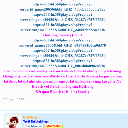
http://s656-ht.568play.vn/api/replay?
serverid=game20656&bid=GHZ_45bd0355686f202c
http://s656-ht.568play.vn/api/replay?
serverid=game20656&bid=GHZ_53287ee787f4763d
http://s656-ht.568play.vn/api/replay?
serverid=game20656&bid=GHZ_d4f002b27c4c8af6
HảiLong (Sunday) cân 3
http://s656-ht.568play.vn/api/replay?
serverid=game20656&bid=GHZ_d817554bdca0d379
http://s656-ht.568play.vn/api/replay?
serverid=game20656&bid=GHZ_53287ee787f4763d
http://s656-ht.568play.vn/api/replay?
serverid=game20656&bid=GHZ_b0fedbbdf96e4594
Các thành viên của Sunday ra trận ở nhóm 1 đều là những thuyền trưởng
không có gì nổi bật, nên SwordStyle và Chấn Bé Đù dễ dàng hạ gục và đem
lại được lợi thế nho nhỏ cho mình, ngược lại thì Sunday cũng kịp gỡ trước
Bleach với 3 chiến thắng của HảiLong
Kết quả: Bleach ( 10 - 14 ) Sunday
1 Tháng tư 2023
OreYahari
Tuyệt Thế Anh Hùng
Staff Member
Moderator