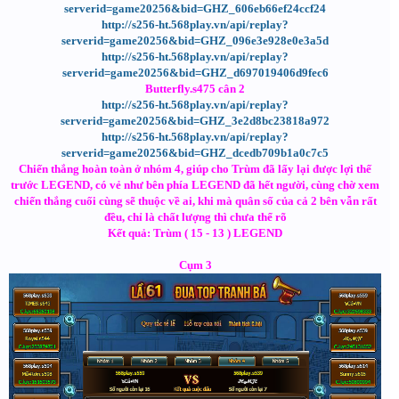
serverid=game20256&bid=GHZ_606eb66ef24ccf24
http://s256-ht.568play.vn/api/replay?
serverid=game20256&bid=GHZ_096e3e928e0e3a5d
http://s256-ht.568play.vn/api/replay?
serverid=game20256&bid=GHZ_d697019406d9fec6
Butterfly.s475 cân 2
http://s256-ht.568play.vn/api/replay?
serverid=game20256&bid=GHZ_3e2d8bc23818a972
http://s256-ht.568play.vn/api/replay?
serverid=game20256&bid=GHZ_dcedb709b1a0c7c5
Chiến thắng hoàn toàn ở nhóm 4, giúp cho Trùm đã lấy lại được lợi thế
trước LEGEND, có vẻ như bên phía LEGEND đã hết người, cùng chờ xem
chiến thắng cuối cùng sẽ thuộc về ai, khi mà quân số của cả 2 bên vẫn rất
đều, chỉ là chất lượng thì chưa thể rõ
Kết quả: Trùm ( 15 - 13 ) LEGEND
Cụm 3