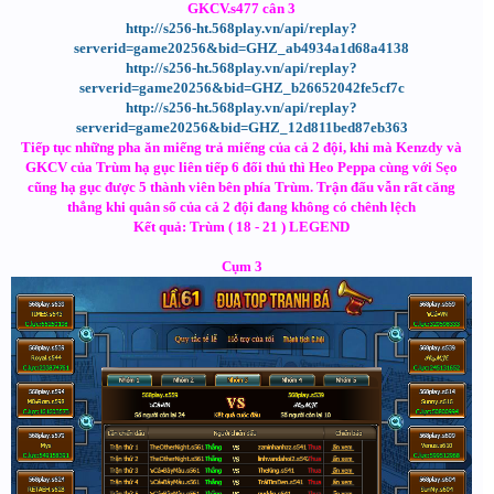
GKCV.s477 cân 3
http://s256-ht.568play.vn/api/replay?
serverid=game20256&bid=GHZ_ab4934a1d68a4138
http://s256-ht.568play.vn/api/replay?
serverid=game20256&bid=GHZ_b26652042fe5cf7c
http://s256-ht.568play.vn/api/replay?
serverid=game20256&bid=GHZ_12d811bed87eb363
Tiếp tục những pha ăn miếng trả miếng của cả 2 đội, khi mà Kenzdy và
GKCV của Trùm hạ gục liên tiếp 6 đối thủ thì Heo Peppa cùng với Sẹo
cũng hạ gục được 5 thành viên bên phía Trùm. Trận đấu vẫn rất căng
thẳng khi quân số của cả 2 đội đang không có chênh lệch
Kết quả: Trùm ( 18 - 21 ) LEGEND
Cụm 3