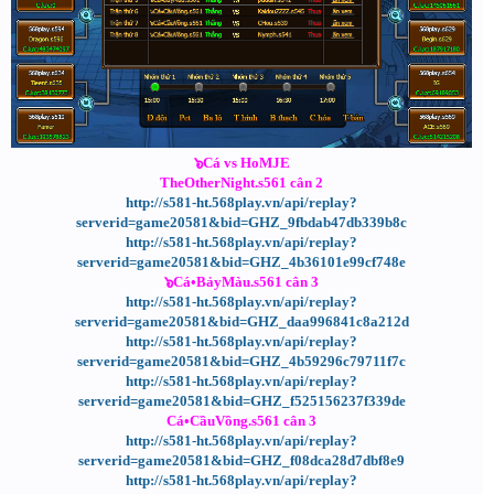
๖Cá vs HoMJE
TheOtherNight.s561 cân 2
http://s581-ht.568play.vn/api/replay?
serverid=game20581&bid=GHZ_9fbdab47db339b8c
http://s581-ht.568play.vn/api/replay?
serverid=game20581&bid=GHZ_4b36101e99cf748e
๖Cá•BảyMàu.s561 cân 3
http://s581-ht.568play.vn/api/replay?
serverid=game20581&bid=GHZ_daa996841c8a212d
http://s581-ht.568play.vn/api/replay?
serverid=game20581&bid=GHZ_4b59296c79711f7c
http://s581-ht.568play.vn/api/replay?
serverid=game20581&bid=GHZ_f525156237f339de
Cá•CầuVồng.s561 cân 3
http://s581-ht.568play.vn/api/replay?
serverid=game20581&bid=GHZ_f08dca28d7dbf8e9
http://s581-ht.568play.vn/api/replay?