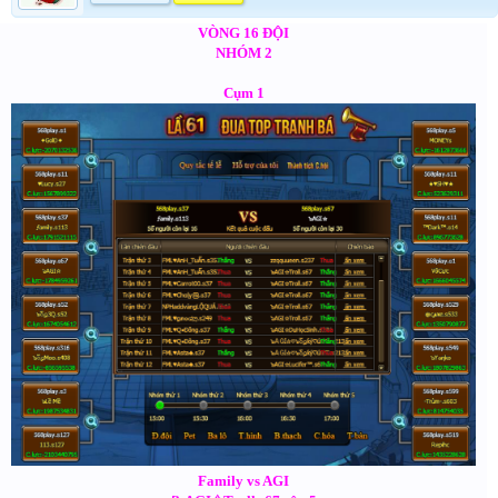
VÒNG 16 ĐỘI
NHÓM 2
Cụm 1
Family vs AGI