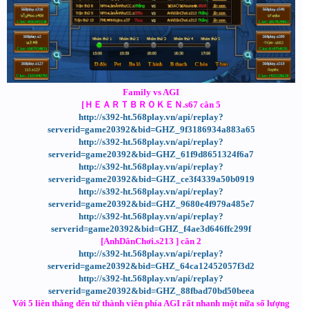
Family vs AGI
[ＨＥＡＲＴＢＲＯＫＥＮ.s67 cân 5
http://s392-ht.568play.vn/api/replay?
serverid=game20392&bid=GHZ_9f3186934a883a65
http://s392-ht.568play.vn/api/replay?
serverid=game20392&bid=GHZ_61f9d8651324f6a7
http://s392-ht.568play.vn/api/replay?
serverid=game20392&bid=GHZ_ce3f4339a50b0919
http://s392-ht.568play.vn/api/replay?
serverid=game20392&bid=GHZ_9680e4f979a485e7
http://s392-ht.568play.vn/api/replay?
serverid=game20392&bid=GHZ_f4ae3d646ffc299f
[AnhDânChơi.s213 ] cân 2
http://s392-ht.568play.vn/api/replay?
serverid=game20392&bid=GHZ_64ca12452057f3d2
http://s392-ht.568play.vn/api/replay?
serverid=game20392&bid=GHZ_88fbad70bd50beea
Với 5 liên thắng đến từ thành viên phía AGI rất nhanh một nữa số lượng