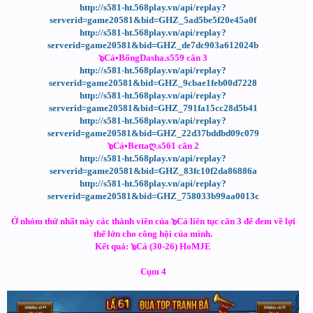
http://s581-ht.568play.vn/api/replay?
serverid=game20581&bid=GHZ_5ad5be5f20e45a0f
http://s581-ht.568play.vn/api/replay?
serverid=game20581&bid=GHZ_de7dc903a612024b
๖Cá•BốngDasha.s559 cân 3
http://s581-ht.568play.vn/api/replay?
serverid=game20581&bid=GHZ_9cbae1feb00d7228
http://s581-ht.568play.vn/api/replay?
serverid=game20581&bid=GHZ_791fa15cc28d5b41
http://s581-ht.568play.vn/api/replay?
serverid=game20581&bid=GHZ_22d37bddbd09c079
๖Cá•Bettaღ.s561 cân 2
http://s581-ht.568play.vn/api/replay?
serverid=game20581&bid=GHZ_83fc10f2da86886a
http://s581-ht.568play.vn/api/replay?
serverid=game20581&bid=GHZ_758033b99aa0013c
Ở nhóm thứ nhất này các thành viên của ๖Cá liên tục cân 3 để đem về lợi
thế lớn cho công hội của mình.
Kết quả: ๖Cá (30-26) HoMJE
Cụm 4