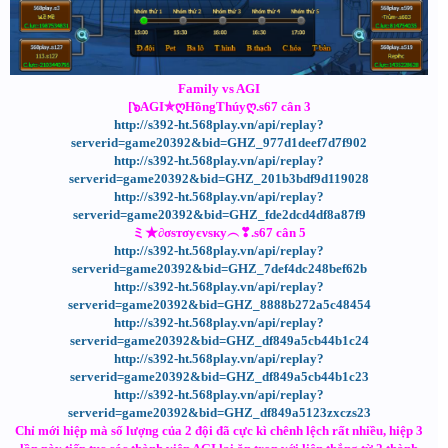
Family vs AGI
[๖AGI✯ღHồngThúyღ.s67 cân 3
http://s392-ht.568play.vn/api/replay?
serverid=game20392&bid=GHZ_977d1deef7d7f902
http://s392-ht.568play.vn/api/replay?
serverid=game20392&bid=GHZ_201b3bdf9d119028
http://s392-ht.568play.vn/api/replay?
serverid=game20392&bid=GHZ_fde2dcd4df8a87f9
ミ★∂σѕтσуєνѕку︵❣.s67 cân 5
http://s392-ht.568play.vn/api/replay?
serverid=game20392&bid=GHZ_7def4dc248bef62b
http://s392-ht.568play.vn/api/replay?
serverid=game20392&bid=GHZ_8888b272a5c48454
http://s392-ht.568play.vn/api/replay?
serverid=game20392&bid=GHZ_df849a5cb44b1c24
http://s392-ht.568play.vn/api/replay?
serverid=game20392&bid=GHZ_df849a5cb44b1c23
http://s392-ht.568play.vn/api/replay?
serverid=game20392&bid=GHZ_df849a5123zxczs23
Chỉ mới hiệp mà số lượng của 2 đội đã cực kì chênh lệch rất nhiều, hiệp 3