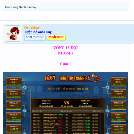
ThanCong
thích bài này.
OreYahari
Tuyệt Thế Anh Hùng
Staff Member
Moderator
VÒNG 16 ĐỘI
NHÓM 1
Cụm 1