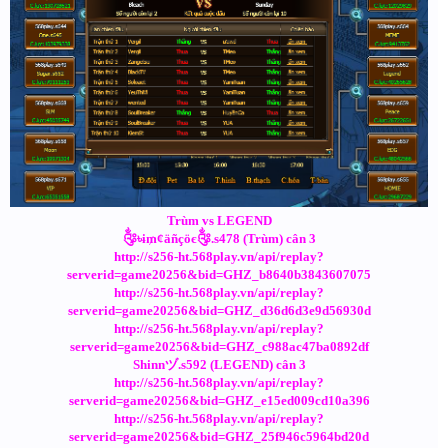
Trùm vs LEGEND
༂৳ɨ₥¢äñçöє༂.s478 (Trùm) cân 3
http://s256-ht.568play.vn/api/replay?
serverid=game20256&bid=GHZ_b8640b3843607075
http://s256-ht.568play.vn/api/replay?
serverid=game20256&bid=GHZ_d36d6d3e9d56930d
http://s256-ht.568play.vn/api/replay?
serverid=game20256&bid=GHZ_c988ac47ba0892df
Shinnヅ.s592 (LEGEND) cân 3
http://s256-ht.568play.vn/api/replay?
serverid=game20256&bid=GHZ_e15ed009cd10a396
http://s256-ht.568play.vn/api/replay?
serverid=game20256&bid=GHZ_25f946c5964bd20d