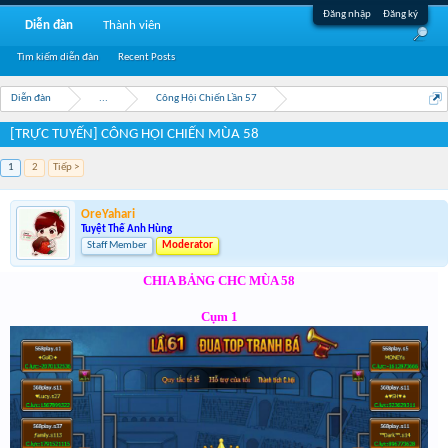
Đăng nhập
Đăng ký
Diễn đàn
Thành viên
Tìm kiếm diễn đàn
Recent Posts
Diễn đàn
...
Công Hội Chiến Lần 57
[TRỰC TUYẾN] CÔNG HỘI CHIẾN MÙA 58
1
2
Tiếp >
OreYahari
Tuyệt Thế Anh Hùng
Staff Member
Moderator
CHIA BẢNG CHC MÙA 58
Cụm 1