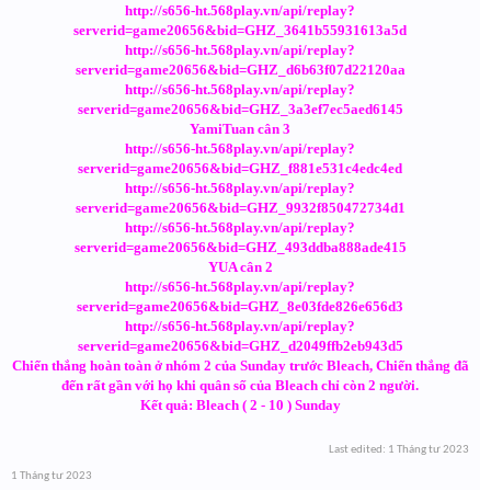
http://s656-ht.568play.vn/api/replay?
serverid=game20656&bid=GHZ_3641b55931613a5d
http://s656-ht.568play.vn/api/replay?
serverid=game20656&bid=GHZ_d6b63f07d22120aa
http://s656-ht.568play.vn/api/replay?
serverid=game20656&bid=GHZ_3a3ef7ec5aed6145
YamiTuan cân 3
http://s656-ht.568play.vn/api/replay?
serverid=game20656&bid=GHZ_f881e531c4edc4ed
http://s656-ht.568play.vn/api/replay?
serverid=game20656&bid=GHZ_9932f850472734d1
http://s656-ht.568play.vn/api/replay?
serverid=game20656&bid=GHZ_493ddba888ade415
YUA cân 2
http://s656-ht.568play.vn/api/replay?
serverid=game20656&bid=GHZ_8e03fde826e656d3
http://s656-ht.568play.vn/api/replay?
serverid=game20656&bid=GHZ_d2049ffb2eb943d5
Chiến thắng hoàn toàn ở nhóm 2 của Sunday trước Bleach, Chiến thắng đã
đến rất gần với họ khi quân số của Bleach chỉ còn 2 người.
Kết quả: Bleach ( 2 - 10 ) Sunday
Last edited:
1 Tháng tư 2023
1 Tháng tư 2023