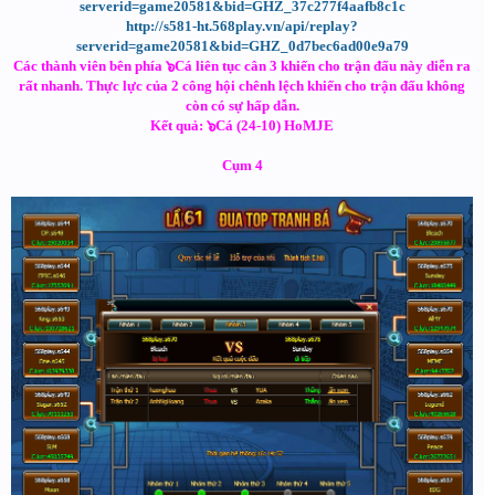
serverid=game20581&bid=GHZ_37c277f4aafb8c1c
http://s581-ht.568play.vn/api/replay?
serverid=game20581&bid=GHZ_0d7bec6ad00e9a79
Các thành viên bên phía ๖Cá liên tục cân 3 khiến cho trận đấu này diễn ra
rất nhanh. Thực lực của 2 công hội chênh lệch khiến cho trận đấu không
còn có sự hấp dẫn.
Kết quả: ๖Cá (24-10) HoMJE
Cụm 4