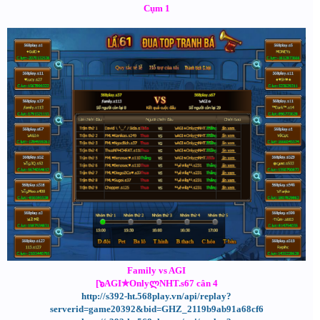
Cụm 1
Family vs AGI
[๖AGI✯OnlyლNHT.s67 cân 4
http://s392-ht.568play.vn/api/replay?
serverid=game20392&bid=GHZ_2119b9ab91a68cf6