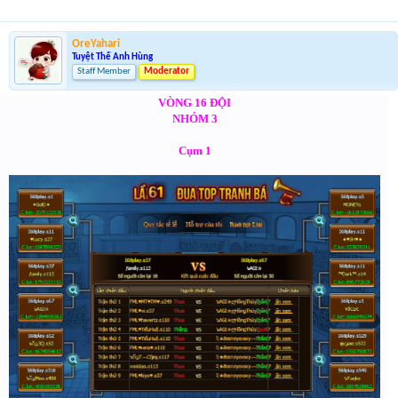
OreYahari
Tuyệt Thế Anh Hùng
Staff Member
Moderator
VÒNG 16 ĐỘI
NHÓM 3
Cụm 1