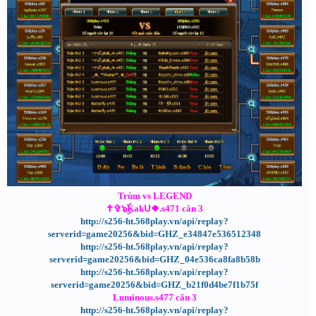
Trùm vs LEGEND
✝✞๖ۣۜKakᑌ❖.s471 cân 3
http://s256-ht.568play.vn/api/replay?
serverid=game20256&bid=GHZ_e34847e536512348
http://s256-ht.568play.vn/api/replay?
serverid=game20256&bid=GHZ_04e536ca8fa8b58b
http://s256-ht.568play.vn/api/replay?
serverid=game20256&bid=GHZ_b21f0d4be7f1b75f
Luminous.s477 cân 3
http://s256-ht.568play.vn/api/replay?