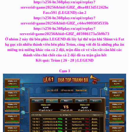
http://s256-ht.568play.vn/api/replay?
serverid=game20256&bid=GHZ_dfea4813d51242bc
Fat.s591 (LEGEND) cân 2
http://s256-ht.568play.vn/api/replay?
serverid=game20256&bid=GHZ_c44ee909305f535b
http://s256-ht.568play.vn/api/replay?
serverid=game20256&bid=GHZ_405986173a5b9b73
Ở nhóm 2 này thì bên phía LEGEND đã lấy lại thế trận khi Shinn và Fat
hạ gục rất nhiều thành viên bên phía Trùm, cùng với đó là những pha ăn
miếng trả miếng khác của cả 2 đội, trận đấu có vẻ vẫn rất cân khi các
thành viên chủ chốt của cả 2 đội đã ra trận gần hết
Kết quả: Trùm ( 26 - 28 ) LEGEND
Cụm 3