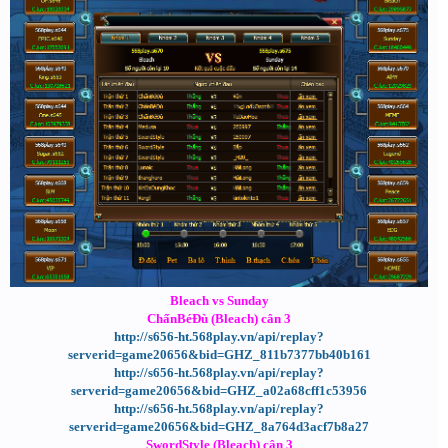
Bleach vs Sunday
ChấnBéĐù (Bleach) cân 3
http://s656-ht.568play.vn/api/replay?
serverid=game20656&bid=GHZ_811b7377bb40b161
http://s656-ht.568play.vn/api/replay?
serverid=game20656&bid=GHZ_a02a68cff1c53956
http://s656-ht.568play.vn/api/replay?
serverid=game20656&bid=GHZ_8a764d3acf7b8a27
SwordStyle (Bleach) cân 3