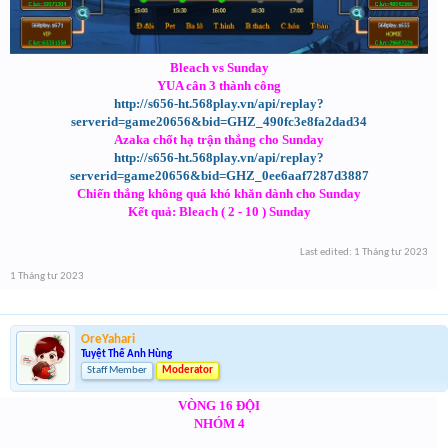
Bleach vs Sunday
YUA cân 3 thành công
http://s656-ht.568play.vn/api/replay?
serverid=game20656&bid=GHZ_490fc3e8fa2dad34
Azaka chốt hạ trận thắng cho Sunday
http://s656-ht.568play.vn/api/replay?
serverid=game20656&bid=GHZ_0ee6aaf7287d3887
Chiến thắng không quá khó khăn dành cho Sunday
Kết quả: Bleach ( 2 - 10 ) Sunday
Last edited:
1 Tháng tư 2023
1 Tháng tư 2023
OreYahari
Tuyệt Thế Anh Hùng
Staff Member
Moderator
VÒNG 16 ĐỘI
NHÓM 4