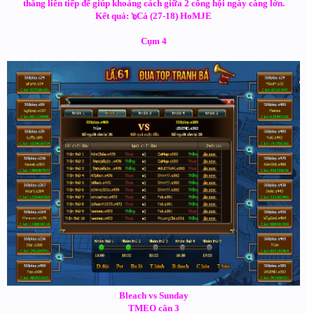
thắng liên tiếp để giúp khoảng cách giữa 2 công hội ngày càng lớn.
Kết quả: ๖Cá (27-18) HoMJE
Cụm 4
Bleach vs Sunday
TMEO cân 3