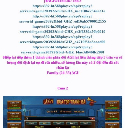
[๖AGI✩Troll.s67 cân 5
http://s392-ht.568play.vn/api/replay?
serverid=game20392&bid=GHZ_4ec110be254ae31a
http://s392-ht.568play.vn/api/replay?
serverid=game20392&bid=GHZ_ed16ab5700012155
http://s392-ht.568play.vn/api/replay?
serverid=game20392&bid=GHZ_ce3f4339a50b0919
http://s392-ht.568play.vn/api/replay?
serverid=game20392&bid=GHZ_a4710f56a5aead00
http://s392-ht.568play.vn/api/replay?
serverid=game20392&bid=GHZ_f4ae3d646ffc299f
Hiệp lại tiếp thêm 1 thành viên phía đội AGI lại liên thắng tiếp 5 trận và số
lượng đội địch lại tụt đi rất nhiều, số lương lần này cả 2 đội đều đã rất
chân lật
Family (24-33) AGI
Cụm 2