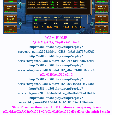
๖Cá vs HoMJE
๖Cá•MậpCắんCáp✿.s561 cân 3
http://s581-ht.568play.vn/api/replay?
serverid=game20581&bid=GHZ_fa9a3def797d95d0
http://s581-ht.568play.vn/api/replay?
serverid=game20581&bid=GHZ_e654d43b887cedf2
http://s581-ht.568play.vn/api/replay?
serverid=game20581&bid=GHZ_4b2976f8168e7bc8
๖Cá•CáHeo.s560 cân 3
http://s581-ht.568play.vn/api/replay?
serverid=game20581&bid=GHZ_8c7455c81f872568
http://s581-ht.568play.vn/api/replay?
serverid=game20581&bid=GHZ_c8ad1ab767416d86
http://s581-ht.568play.vn/api/replay?
serverid=game20581&bid=GHZ_87f55e31f1fe4a6c
Nhóm 2 của các thành viên HoMJE không có ai quá mạnh nên
๖Cá•MậpCắんCáp✿.s561 và ๖Cá•CáHeo.s560 đều đã có cho mình 3 chiến