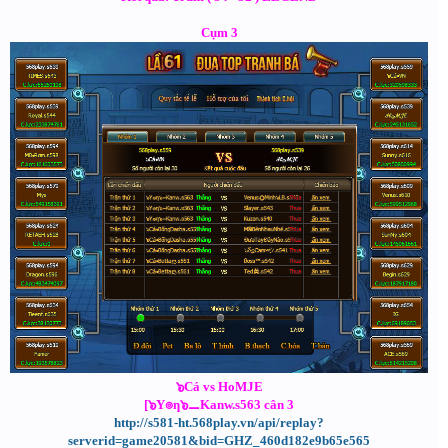
Cụm 3
๖Cá vs HoMJE
[๖Y๏ƞ๖⚊Kanw.s563 cân 3
http://s581-ht.568play.vn/api/replay?
serverid=game20581&bid=GHZ_460d182e9b65e565