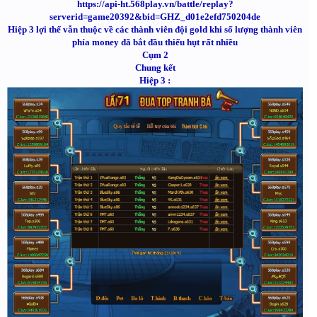
https://api-ht.568play.vn/battle/replay?
serverid=game20392&bid=GHZ_d01e2efd750204de
Hiệp 3 lợi thế vẫn thuộc về các thành viên đội gold khi số lượng thành viên
phía money đã bắt đầu thiếu hụt rất nhiều
Cụm 2
Chung kết
Hiệp 3 :