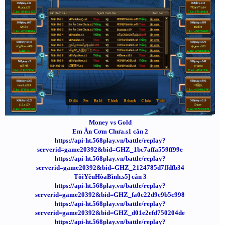
Money vs Gold
Em Ăn Cơm Chưa.s1 cân 2
https://api-ht.568play.vn/battle/replay?
serverid=game20392&bid=GHZ_1bc7affa559ff99e
https://api-ht.568play.vn/battle/replay?
serverid=game20392&bid=GHZ_2124785d7ffdfb34
TôiYêuHòaBình.s5] cân 3
https://api-ht.568play.vn/battle/replay?
serverid=game20392&bid=GHZ_fa0c22d9c9b5c998
https://api-ht.568play.vn/battle/replay?
serverid=game20392&bid=GHZ_d01e2efd750204de
https://api-ht.568play.vn/battle/replay?