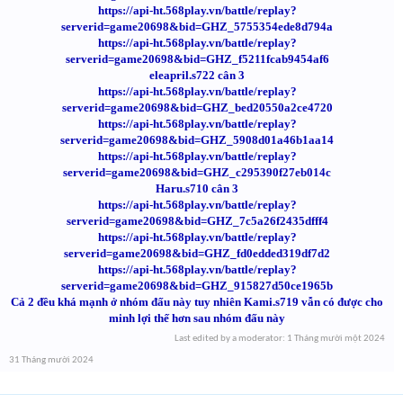
https://api-ht.568play.vn/battle/replay?
serverid=game20698&bid=GHZ_5755354ede8d794a
https://api-ht.568play.vn/battle/replay?
serverid=game20698&bid=GHZ_f5211fcab9454af6
eleapril.s722 cân 3
https://api-ht.568play.vn/battle/replay?
serverid=game20698&bid=GHZ_bed20550a2ce4720
https://api-ht.568play.vn/battle/replay?
serverid=game20698&bid=GHZ_5908d01a46b1aa14
https://api-ht.568play.vn/battle/replay?
serverid=game20698&bid=GHZ_c295390f27eb014c
Haru.s710 cân 3
https://api-ht.568play.vn/battle/replay?
serverid=game20698&bid=GHZ_7c5a26f2435dfff4
https://api-ht.568play.vn/battle/replay?
serverid=game20698&bid=GHZ_fd0edded319df7d2
https://api-ht.568play.vn/battle/replay?
serverid=game20698&bid=GHZ_915827d50ce1965b
Cả 2 đều khá mạnh ở nhóm đấu này tuy nhiên Kami.s719 vẫn có được cho
minh lợi thế hơn sau nhóm đấu này
Last edited by a moderator:
1 Tháng mười một 2024
31 Tháng mười 2024