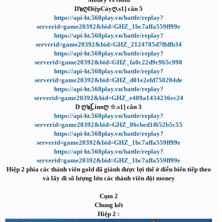
D๖ღDiệpCáyღ.s1] cân 5
https://api-ht.568play.vn/battle/replay?
serverid=game20392&bid=GHZ_1bc7affa559ff99e
https://api-ht.568play.vn/battle/replay?
serverid=game20392&bid=GHZ_2124785d7ffdfb34
https://api-ht.568play.vn/battle/replay?
serverid=game20392&bid=GHZ_fa0c22d9c9b5c998
https://api-ht.568play.vn/battle/replay?
serverid=game20392&bid=GHZ_d01e2efd750204de
https://api-ht.568play.vn/battle/replay?
serverid=game20392&bid=GHZ_e489a1434236ec24
D ღ๖ۣۜLinnღ ☆.s1] cân 3
https://api-ht.568play.vn/battle/replay?
serverid=game20392&bid=GHZ_86cbed1f652b5c55
https://api-ht.568play.vn/battle/replay?
serverid=game20392&bid=GHZ_1bc7affa559ff99e
https://api-ht.568play.vn/battle/replay?
serverid=game20392&bid=GHZ_1bc7affa559ff99e
Hiệp 2 phía các thành viên gold đã giành được lợi thế ở diễn biến tiếp theo
và lấy đi số lượng lớn các thành viên đội money
Cụm 2
Chung kết
Hiệp 2 :