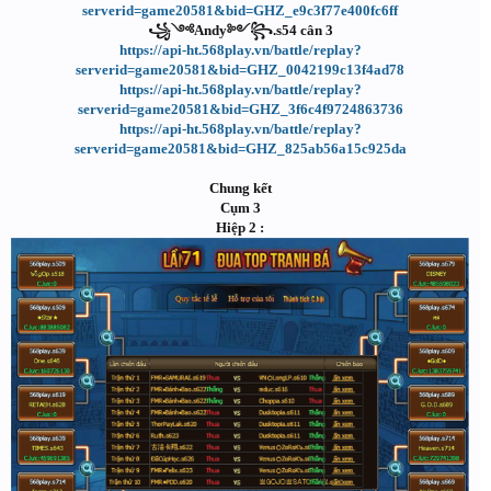
serverid=game20581&bid=GHZ_e9c3f77e400fc6ff
꧁༺Andy༻꧂.s54 cân 3
https://api-ht.568play.vn/battle/replay?
serverid=game20581&bid=GHZ_0042199c13f4ad78
https://api-ht.568play.vn/battle/replay?
serverid=game20581&bid=GHZ_3f6c4f9724863736
https://api-ht.568play.vn/battle/replay?
serverid=game20581&bid=GHZ_825ab56a15c925da
Chung kết
Cụm 3
Hiệp 2 :