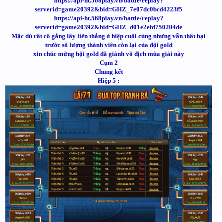
https://api-ht.568play.vn/battle/replay?
serverid=game20392&bid=GHZ_7e07dc0bcd4223f5
https://api-ht.568play.vn/battle/replay?
serverid=game20392&bid=GHZ_d01e2efd750204de
Mặc dù rất cố gắng lấy liên thắng ở hiệp cuối cùng nhưng vẫn thất bại
trước số lượng thành viên còn lại của đội gold
xin chúc mừng hội gold đã giành vô địch mùa giải này
Cụm 2
Chung kết
Hiệp 5 :