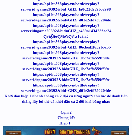
https://api-ht.568play.vn/battle/replay?
serverid=game20392&bid=GHZ_fa0c22d9c9b5c998
https://api-ht.568play.vn/battle/replay?
serverid=game20392&bid=GHZ_d01e2efd750204de
https://api-ht.568play.vn/battle/replay?
serverid=game20392&bid=GHZ_e489a1434236ec24
ღS๖ۣۜGióღMơ๖ღ☆.s1cân 5
https://api-ht.568play.vn/battle/replay?
serverid=game20392&bid=GHZ_86cbed1f652b5c55
https://api-ht.568play.vn/battle/replay?
serverid=game20392&bid=GHZ_1bc7affa559ff99e
https://api-ht.568play.vn/battle/replay?
serverid=game20392&bid=GHZ_1bc7affa559ff99e
https://api-ht.568play.vn/battle/replay?
serverid=game20392&bid=GHZ_1bc7affa559ff99e
https://api-ht.568play.vn/battle/replay?
serverid=game20392&bid=GHZ_d01e2efd750204de
Khởi đầu hiệp 1 nhanh chóng cả 2 đội cử từng người chủ lực để đánh liên
thắng lấy lợi thế và khởi đầu cả 2 đội khá bằng nhau
Cụm 2
Chung kết
Hiệp 1 :