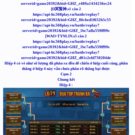
serverid=game20392&bid=GHZ_e489a1434236ec24
[D冥賢神.s1 cân 2
https://api-ht.568play.vn/battle/replay?
serverid=game20392&bid=GHZ_86cbed1f652b5c55
https://api-ht.568play.vn/battle/replay?
serverid=game20392&bid=GHZ_1bc7affa559ff99e
[WAO◦TYNLIN.s5 cân 2
https://api-ht.568play.vn/battle/replay?
serverid=game20392&bid=GHZ_1bc7affa559ff99e
https://api-ht.568play.vn/battle/replay?
serverid=game20392&bid=GHZ_d01e2efd750204de
Hiệp 4 có vẻ như số lượng đã phân ra đều để chiến ở hiệp cuối cùng, phần
thắng ở hiệp 4 này vẫn chưa phân rõ thắng bại được
Cụm 2
Chung kết
Hiệp 4 :