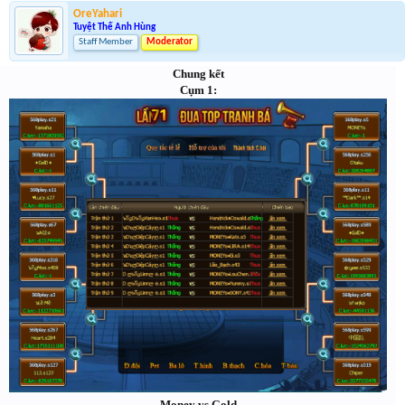
OreYahari
Tuyệt Thế Anh Hùng
Staff Member
Moderator
Chung kết
Cụm 1:
Money vs Gold