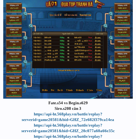
Fate.s54 vs Begin.s629
Siro.s208 cân 3
https://api-ht.568play.vn/battle/replay?
serverid=game20581&bid=GHZ_72e682f379ca14ea
https://api-ht.568play.vn/battle/replay?
serverid=game20581&bid=GHZ_20c077a60a66e35c
https://api-ht.568play.vn/battle/replay?