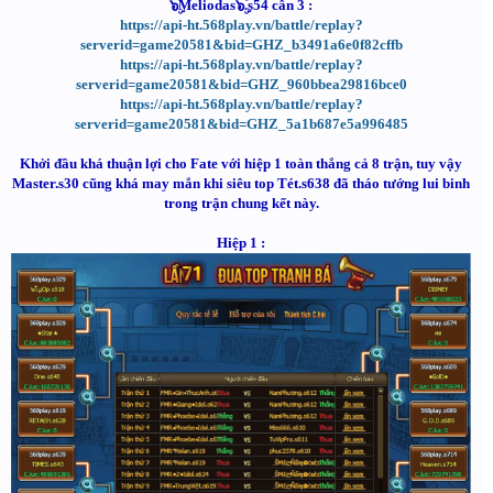
๖ۣۜMeliodas๖ۣۜ.s54 cân 3 :
https://api-ht.568play.vn/battle/replay?
serverid=game20581&bid=GHZ_b3491a6e0f82cffb
https://api-ht.568play.vn/battle/replay?
serverid=game20581&bid=GHZ_960bbea29816bce0
https://api-ht.568play.vn/battle/replay?
serverid=game20581&bid=GHZ_5a1b687e5a996485
Khởi đầu khá thuận lợi cho Fate với hiệp 1 toàn thắng cả 8 trận, tuy vậy
Master.s30 cũng khá may mắn khi siêu top Tét.s638 đã tháo tướng lui binh
trong trận chung kết này.
Hiệp 1 :