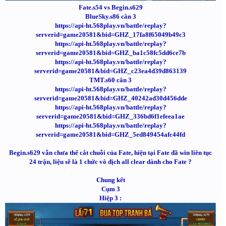
Fate.s54 vs Begin.s629
BlueSky.s86 cân 3
https://api-ht.568play.vn/battle/replay?
serverid=game20581&bid=GHZ_17fa8f65049b49c3
https://api-ht.568play.vn/battle/replay?
serverid=game20581&bid=GHZ_ba1c58fc5dd6ce7b
https://api-ht.568play.vn/battle/replay?
serverid=game20581&bid=GHZ_c23ea4d39d863139
TMT.s60 cân 3
https://api-ht.568play.vn/battle/replay?
serverid=game20581&bid=GHZ_40242ad30d456dde
https://api-ht.568play.vn/battle/replay?
serverid=game20581&bid=GHZ_336bd6f1efeea1ae
https://api-ht.568play.vn/battle/replay?
serverid=game20581&bid=GHZ_5ed849454afc44fd
Begin.s629 vẫn chưa thể cắt chuỗi của Fate, hiện tại Fate đã win liên tục
24 trận, liệu sẽ là 1 chức vô địch all clear dành cho Fate ?
Chung kết
Cụm 3
Hiệp 3 :