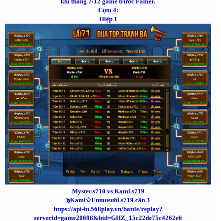
khi thắng 7/12 game trước Famer.
Cụm 4:
Hiệp 1
Myster.s710 vs Kami.s719
๖Kami✩Enmusubi.s719 cân 3
https://api-ht.568play.vn/battle/replay?
serverid=game20698&bid=GHZ_15c22de75c4262e6