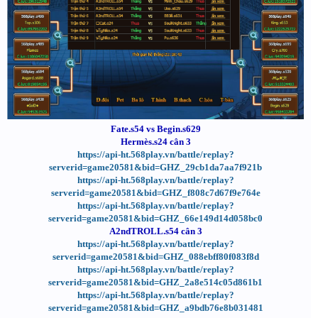
Fate.s54 vs Begin.s629
Hermès.s24 cân 3
https://api-ht.568play.vn/battle/replay?
serverid=game20581&bid=GHZ_29cb1da7aa7f921b
https://api-ht.568play.vn/battle/replay?
serverid=game20581&bid=GHZ_f808c7d67f9e764e
https://api-ht.568play.vn/battle/replay?
serverid=game20581&bid=GHZ_66e149d14d058bc0
A2ndTROLL.s54 cân 3
https://api-ht.568play.vn/battle/replay?
serverid=game20581&bid=GHZ_088ebff80f083f8d
https://api-ht.568play.vn/battle/replay?
serverid=game20581&bid=GHZ_2a8e514c05d861b1
https://api-ht.568play.vn/battle/replay?
serverid=game20581&bid=GHZ_a9bdb76e8b031481