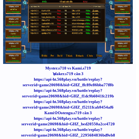
Myster.s710 vs Kami.s719
๖faker.s719 cân 3
https://api-ht.568play.vn/battle/replay?
serverid=game20698&bid=GHZ_ffc89e86bba77f8b
https://api-ht.568play.vn/battle/replay?
serverid=game20698&bid=GHZ_f1dc9b6041fc219b
https://api-ht.568play.vn/battle/replay?
serverid=game20698&bid=GHZ_f5211fcab9454af6
Kami✩Ootengu.s719 cân 3
https://api-ht.568play.vn/battle/replay?
serverid=game20698&bid=GHZ_bed20550a2ce4720
https://api-ht.568play.vn/battle/replay?
serverid=game20698&bid=GHZ_2295684836bd9eb8