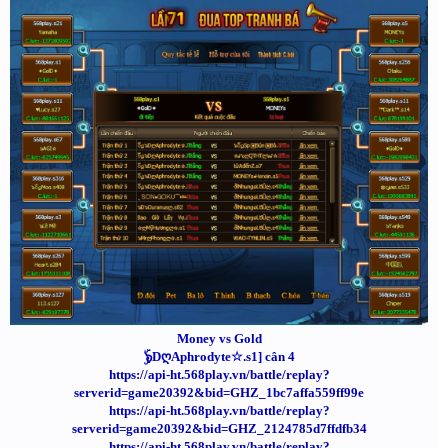
Money vs Gold
ۣۜ๖DღAphrodyte☆.s1] cân 4
https://api-ht.568play.vn/battle/replay?
serverid=game20392&bid=GHZ_1bc7affa559ff99e
https://api-ht.568play.vn/battle/replay?
serverid=game20392&bid=GHZ_2124785d7ffdfb34
https://api-ht.568play.vn/battle/replay?