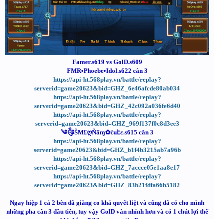
Famer.s619 vs GolD.s609
FMR•Phoebe•Idol.s622 cân 3
https://api-ht.568play.vn/battle/replay?
serverid=game20623&bid=GHZ_6e46afcde80ab034
https://api-ht.568play.vn/battle/replay?
serverid=game20623&bid=GHZ_42c092a036fe6d40
https://api-ht.568play.vn/battle/replay?
serverid=game20623&bid=GHZ_969f137f0c8d3ee3
༄༂ŠM£ღŇấɱ✿ċʉէε.s615 cân 3
https://api-ht.568play.vn/battle/replay?
serverid=game20623&bid=GHZ_b1f4b3215ab7a96b
https://api-ht.568play.vn/battle/replay?
serverid=game20623&bid=GHZ_7accce05e1aa8e17
https://api-ht.568play.vn/battle/replay?
serverid=game20623&bid=GHZ_83b21fdfa66b5182
Ngay hiệp 1 cả 2 bên đã giằng co khá quyết liệt và cũng đã có cho mình
những pha cân 3 đầu tiên, tuy vậy GolD vẫn nhỉnh hơn và có 1 chút lợi thế