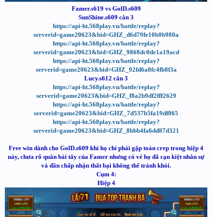
Famer.s619 vs GolD.s609
SunShine.s609 cân 3
https://api-ht.568play.vn/battle/replay?
serverid=game20623&bid=GHZ_d6d79fe10b0b980a
https://api-ht.568play.vn/battle/replay?
serverid=game20623&bid=GHZ_9868dc0de1a19acd
https://api-ht.568play.vn/battle/replay?
serverid=game20623&bid=GHZ_92fd6a0fc4fb8f3a
Lucy.s612 cân 3
https://api-ht.568play.vn/battle/replay?
serverid=game20623&bid=GHZ_f8a2b9df2fff2629
https://api-ht.568play.vn/battle/replay?
serverid=game20623&bid=GHZ_7d537b5fa19df065
https://api-ht.568play.vn/battle/replay?
serverid=game20623&bid=GHZ_8bbb4fa6dd87d321
Free win dành cho GolD.s609 khi họ chỉ phải gặp toàn crep trong hiệp 4
này, chưa rõ quân bài tẩy của Famer nhưng có vẻ họ đã cạn kiệt nhân sự
và dần chấp nhận thất bại không thể tránh khỏi.
Cụm 4:
Hiệp 4