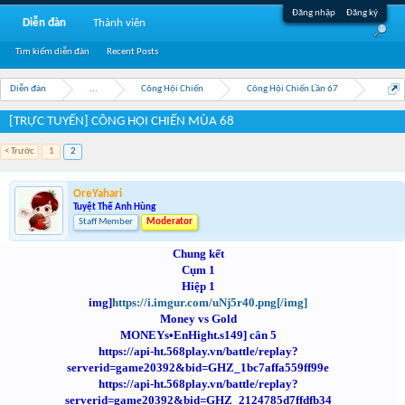
Đăng nhập
Đăng ký
Diễn đàn
Thành viên
Tìm kiếm diễn đàn
Recent Posts
Diễn đàn
...
Công Hội Chiến
Công Hội Chiến Lần 67
[TRỰC TUYẾN] CÔNG HỘI CHIẾN MÙA 68
< Trước
1
2
OreYahari
Tuyệt Thế Anh Hùng
Staff Member
Moderator
Chung kết
Cụm 1
Hiệp 1
img]
https://i.imgur.com/uNj5r40.png[/img]
Money vs Gold
MONEYs•EnHight.s149] cân 5
https://api-ht.568play.vn/battle/replay?
serverid=game20392&bid=GHZ_1bc7affa559ff99e
https://api-ht.568play.vn/battle/replay?
serverid=game20392&bid=GHZ_2124785d7ffdfb34