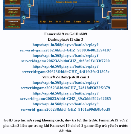
Famer.s619 vs GolD.s609
Dusktopia.s611 cân 3
https://api-ht.568play.vn/battle/replay?
serverid=game20623&bid=GHZ_90003640b2594107
https://api-ht.568play.vn/battle/replay?
serverid=game20623&bid=GHZ_de63c0f3133f7700
https://api-ht.568play.vn/battle/replay?
serverid=game20623&bid=GHZ_4c81fe2fec31805e
Venus☀ZoRoK๖.s610 cân 3
https://api-ht.568play.vn/battle/replay?
serverid=game20623&bid=GHZ_74618d93f22f2379
https://api-ht.568play.vn/battle/replay?
serverid=game20623&bid=GHZ_39a3ddd792e42685
https://api-ht.568play.vn/battle/replay?
serverid=game20623&bid=GHZ_9161a99db0b4ccf9
GolD tiếp tục nới rộng khoảng cách, duy trì lợi thế trước Famer.s619 với 2
pha cân 3 liên tục trong khi Famer.s619 chỉ có 2 game đáp trả yếu ớt trước
đối thủ.