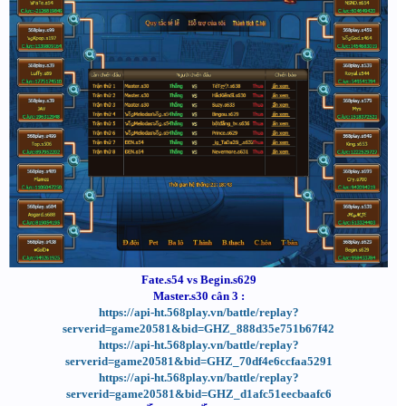
Fate.s54 vs Begin.s629
Master.s30 cân 3 :
https://api-ht.568play.vn/battle/replay?
serverid=game20581&bid=GHZ_888d35e751b67f42
https://api-ht.568play.vn/battle/replay?
serverid=game20581&bid=GHZ_70df4e6ccfaa5291
https://api-ht.568play.vn/battle/replay?
serverid=game20581&bid=GHZ_d1afc51eecbaafc6