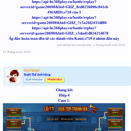
https://api-ht.568play.vn/battle/replay?
serverid=game20698&bid=GHZ_8ed0256096c841eb
4WARDS.s720 cân 3
https://api-ht.568play.vn/battle/replay?
serverid=game20698&bid=GHZ_7c5a26f2435dfff4
https://api-ht.568play.vn/battle/replay?
serverid=game20698&bid=GHZ_c5dad1d824214678
Áp đảo hoàn toàn đến từ các thành viên Kami.s719 ở nhóm đấu này
Last edited by a moderator:
1 Tháng mười một 2024
31 Tháng mười 2024
OreYahari
Tuyệt Thế Anh Hùng
Staff Member
Moderator
Chung kết
Hiệp 4
Cụm 1: