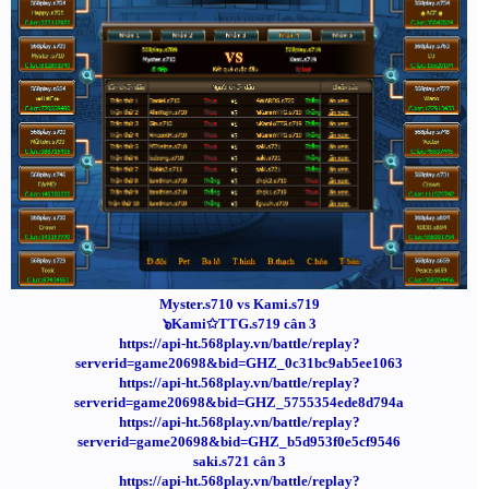
Myster.s710 vs Kami.s719
๖Kami✩TTG.s719 cân 3
https://api-ht.568play.vn/battle/replay?
serverid=game20698&bid=GHZ_0c31bc9ab5ee1063
https://api-ht.568play.vn/battle/replay?
serverid=game20698&bid=GHZ_5755354ede8d794a
https://api-ht.568play.vn/battle/replay?
serverid=game20698&bid=GHZ_b5d953f0e5cf9546
saki.s721 cân 3
https://api-ht.568play.vn/battle/replay?