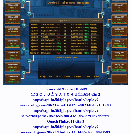
Famer.s619 vs GolD.s609
亗ＧＯＪＯ亗ＳＡＴＯＲＵ亗.s610 cân 2
https://api-ht.568play.vn/battle/replay?
serverid=game20623&bid=GHZ_a40234645e101243
https://api-ht.568play.vn/battle/replay?
serverid=game20623&bid=GHZ_d572791b7e63fcf1
QuáchTĩnh.s611 cân 3
https://api-ht.568play.vn/battle/replay?
serverid=game20623&bid=GHZ_6bb9dac5f4443599