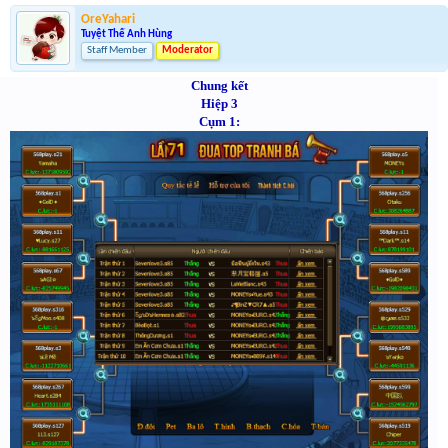
OreYahari
Tuyệt Thế Anh Hùng
Staff Member
Moderator
Chung kết
Hiệp 3
Cụm 1: