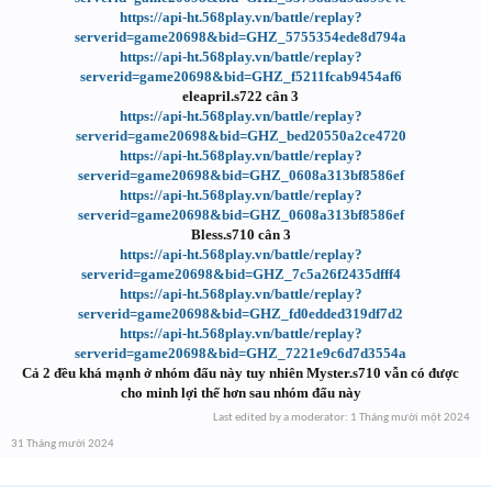
https://api-ht.568play.vn/battle/replay?
serverid=game20698&bid=GHZ_5755354ede8d794a
https://api-ht.568play.vn/battle/replay?
serverid=game20698&bid=GHZ_f5211fcab9454af6
eleapril.s722 cân 3
https://api-ht.568play.vn/battle/replay?
serverid=game20698&bid=GHZ_bed20550a2ce4720
https://api-ht.568play.vn/battle/replay?
serverid=game20698&bid=GHZ_0608a313bf8586ef
https://api-ht.568play.vn/battle/replay?
serverid=game20698&bid=GHZ_0608a313bf8586ef
Bless.s710 cân 3
https://api-ht.568play.vn/battle/replay?
serverid=game20698&bid=GHZ_7c5a26f2435dfff4
https://api-ht.568play.vn/battle/replay?
serverid=game20698&bid=GHZ_fd0edded319df7d2
https://api-ht.568play.vn/battle/replay?
serverid=game20698&bid=GHZ_7221e9c6d7d3554a
Cả 2 đều khá mạnh ở nhóm đấu này tuy nhiên Myster.s710 vẫn có được
cho minh lợi thế hơn sau nhóm đấu này
Last edited by a moderator:
1 Tháng mười một 2024
31 Tháng mười 2024