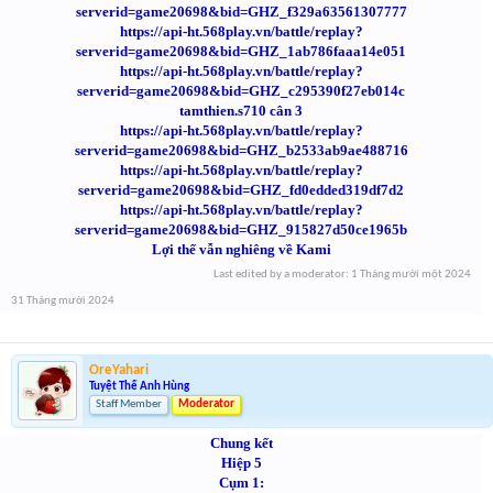
serverid=game20698&bid=GHZ_f329a63561307777
https://api-ht.568play.vn/battle/replay?
serverid=game20698&bid=GHZ_1ab786faaa14e051
https://api-ht.568play.vn/battle/replay?
serverid=game20698&bid=GHZ_c295390f27eb014c
tamthien.s710 cân 3
https://api-ht.568play.vn/battle/replay?
serverid=game20698&bid=GHZ_b2533ab9ae488716
https://api-ht.568play.vn/battle/replay?
serverid=game20698&bid=GHZ_fd0edded319df7d2
https://api-ht.568play.vn/battle/replay?
serverid=game20698&bid=GHZ_915827d50ce1965b
Lợi thế vẫn nghiêng về Kami
Last edited by a moderator:
1 Tháng mười một 2024
31 Tháng mười 2024
OreYahari
Tuyệt Thế Anh Hùng
Staff Member
Moderator
Chung kết
Hiệp 5
Cụm 1: