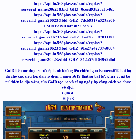
https://api-ht.568play.vn/battle/replay?
serverid=game20623&bid=GHZ_0ceed93b25c15465
https://api-ht.568play.vn/battle/replay?
serverid=game20623&bid=GHZ_7dcb9317a329ae0b
FMR•Easy•Haif.s622 cân 3
https://api-ht.568play.vn/battle/replay?
serverid=game20623&bid=GHZ_1a476cf887031f41
https://api-ht.568play.vn/battle/replay?
serverid=game20623&bid=GHZ_91e27a42737e0004
https://api-ht.568play.vn/battle/replay?
serverid=game20623&bid=GHZ_342a57d764962dbd
GolD liên tục duy trì sức ép kinh khủng lên chiến hạm Famer.s619 khi họ
đã cho các siêu top dần lộ diện. Famer.s619 thật sự bất lực giữa vòng bố
trí thiên la địa võng của GolD tạo ra và càng ngày họ càng cách xa chức
vô địch
Cụm 4:
Hiệp 3