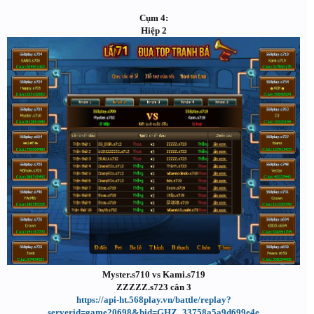
Cụm 4:
Hiệp 2
Myster.s710 vs Kami.s719
ZZZZZ.s723 cân 3
https://api-ht.568play.vn/battle/replay?
serverid=game20698&bid=GHZ_33758a5a9d699e4e