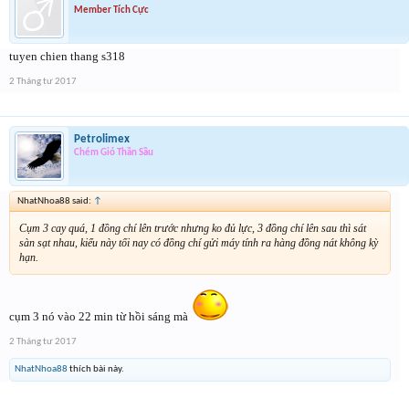
Member Tích Cực
tuyen chien thang s318
2 Tháng tư 2017
Petrolimex
Chém Gió Thần Sầu
NhatNhoa88 said:
↑
Cụm 3 cay quá, 1 đồng chí lên trước nhưng ko đủ lực, 3 đồng chí lên sau thì sát
sàn sạt nhau, kiểu này tối nay có đồng chí gửi máy tính ra hàng đồng nát không kỳ
hạn.
cụm 3 nó vào 22 min từ hồi sáng mà
2 Tháng tư 2017
NhatNhoa88
thích bài này.