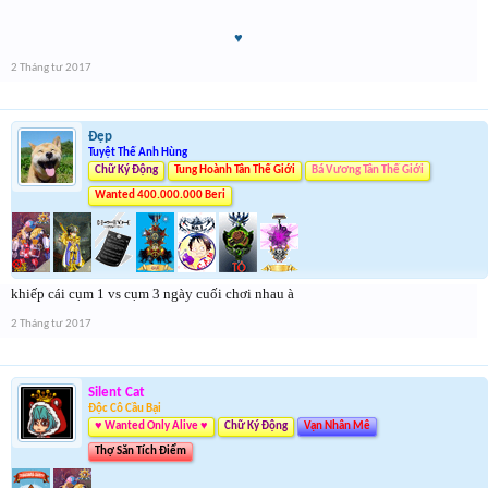
♥
2 Tháng tư 2017
Đẹp
Tuyệt Thế Anh Hùng
Chữ Ký Động
Tung Hoành Tân Thế Giới
Bá Vương Tân Thế Giới
Wanted 400.000.000 Beri
khiếp cái cụm 1 vs cụm 3 ngày cuối chơi nhau à
2 Tháng tư 2017
Silent Cat
Độc Cô Cầu Bại
♥ Wanted Only Alive ♥
Chữ Ký Động
Vạn Nhân Mê
Thợ Săn Tích Điểm