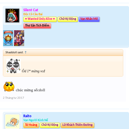
Silent Cat
Độc Cô Cầu Bại
♥ Wanted Only Alive ♥
Chữ Ký Động
Vạn Nhân Mê
Thợ Săn Tích Điểm
Shaddoll said:
↑
Ôd 1* mừng vcđ
chúc mừng sếcdoll
2 Tháng tư 2017
Raito
Vạn Người Kính Nể
Tứ Hoàng
Chữ Ký Động
Lữ Khách Thiên Đường