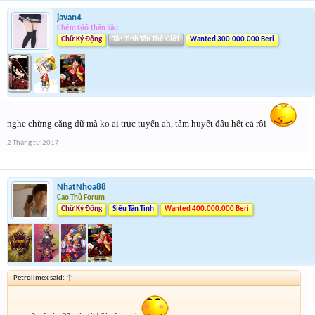
javan4
Chém Gió Thần Sầu
Chữ Ký Động
Tân Tinh Tân Thế Giới
Wanted 300.000.000 Beri
nghe chừng căng dữ mà ko ai trực tuyến ah, tâm huyết đâu hết cả rôi
2 Tháng tư 2017
NhatNhoa88
Cao Thủ Forum
Chữ Ký Động
Siêu Tân Tinh
Wanted 400.000.000 Beri
Petrolimex said:
↑