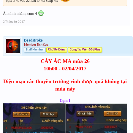
cụm 3 nó vào 22 min từ hồi sáng mà
À, mình nhầm, cụm 4
2 Tháng tư 2017
Deadstroke
Member Tích Cực
Staff Member
Chữ Ký Động
Cộng Tác Viên 568Play
CÂY ÁC MA mùa 26
10h00 - 02/04/2017
Diện mạo các thuyền trưởng rinh được quả khủng tại
mùa này
Cụm 1