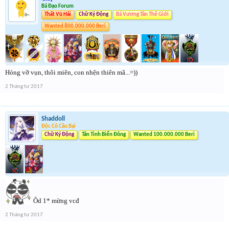
Bá Đạo Forum
Thất Vũ Hải
Chữ Ký Động
Bá Vương Tân Thế Giới
Wanted 800.000.000 Beri
Hóng vỡ vụn, thôi miên, con nhện thiên mã...=))
2 Tháng tư 2017
Shaddoll
Độc Cô Cầu Bại
Chữ Ký Động
Tân Tinh Biển Đông
Wanted 100.000.000 Beri
Ôd 1* mừng vcđ
2 Tháng tư 2017