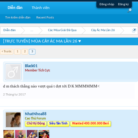
Đăng nhập
Đăng ký
Diễn đàn
Thành viên
Tìm kiếm diễn đàn
Recent Posts
Diễn đàn
...
Các Mùa Giải Đã Qua
Cây Ác Ma Lần 26
[TRỰC TUYẾN] MÙA CÂY ÁC MA LẦN 26 ♥
< Trước
1
2
3
Black01
Member Tích Cực
d m thách thằng nào vượt quá t đợt tới D K MMMMMM<
2 Tháng tư 2017
NhatNhoa88
Cao Thủ Forum
Chữ Ký Động
Siêu Tân Tinh
Wanted 400.000.000 Beri