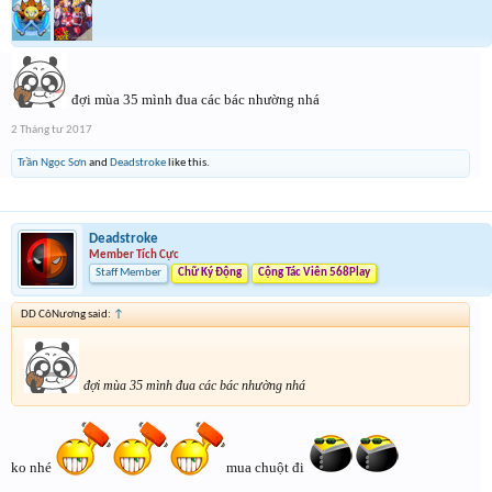
đợi mùa 35 mình đua các bác nhường nhá
2 Tháng tư 2017
Trần Ngọc Sơn
and
Deadstroke
like this.
Deadstroke
Member Tích Cực
Staff Member
Chữ Ký Động
Cộng Tác Viên 568Play
DD CôNương said:
↑
đợi mùa 35 mình đua các bác nhường nhá
ko nhé
mua chuột đi