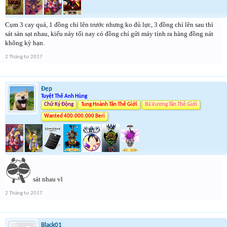
Cụm 3 cay quá, 1 đồng chí lên trước nhưng ko đủ lực, 3 đồng chí lên sau thì
sát sàn sạt nhau, kiểu này tối nay có đồng chí gửi máy tính ra hàng đồng nát
không kỳ hạn.
2 Tháng tư 2017
Đẹp
Tuyệt Thế Anh Hùng
Chữ Ký Động
Tung Hoành Tân Thế Giới
Bá Vương Tân Thế Giới
Wanted 400.000.000 Beri
sát nhau vl
2 Tháng tư 2017
Black01