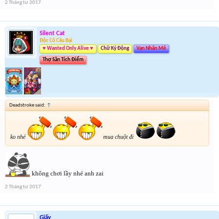
2 Tháng tư 2017
Silent Cat
Độc Cô Cầu Bại
♥ Wanted Only Alive ♥
Chữ Ký Động
Vạn Nhân Mê
Thợ Săn Tích Điểm
Deadstroke said:
↑
ko nhé
mua chuột đi
không chơi lầy nhé anh zai
2 Tháng tư 2017
Giấy