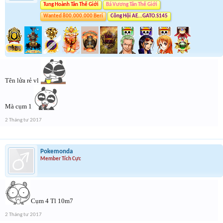
Tung Hoành Tân Thế Giới
Bá Vương Tân Thế Giới
Wanted 800.000.000 Beri
Công Hội AE...GATO.S145
Tên lửa rẻ vl
Mà cụm 1
2 Tháng tư 2017
Pokemonda
Member Tích Cực
Cụm 4 Tl 10m7
2 Tháng tư 2017