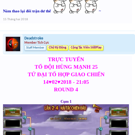
Nàm thao lại đổi trận dư thế
~
15 Tháng hai 2018
Deadstroke
Member Tích Cực
Staff Member
Chữ Ký Động
Cộng Tác Viên 568Play
TRỰC TUYẾN
TỔ ĐỘI HÙNG MẠNH 25
TỨ ĐẠI TỔ HỢP GIAO CHIẾN
14♥02♥2018 - 21:05
ROUND 4
Cụm 1