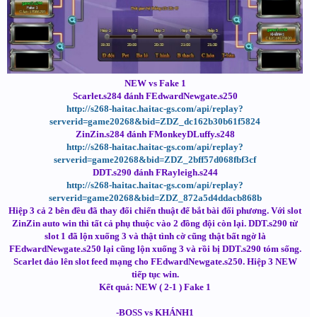
NEW vs Fake 1
Scarlet.s284 đánh FEdwardNewgate.s250
http://s268-haitac.haitac-gs.com/api/replay?
serverid=game20268&bid=ZDZ_dc162b30b61f5824
ZinZin.s284 đánh FMonkeyDLuffy.s248
http://s268-haitac.haitac-gs.com/api/replay?
serverid=game20268&bid=ZDZ_2bff57d068fbf3cf
DDT.s290 đánh FRayleigh.s244
http://s268-haitac.haitac-gs.com/api/replay?
serverid=game20268&bid=ZDZ_872a5d4ddacb868b
Hiệp 3 cả 2 bên đều đã thay đổi chiến thuật để bắt bài đối phương. Với slot
ZinZin auto win thì tất cả phụ thuộc vào 2 đồng đội còn lại. DDT.s290 từ
slot 1 đã lộn xuống 3 và thật tình cờ cũng thật bất ngờ là
FEdwardNewgate.s250 lại cũng lộn xuống 3 và rồi bị DDT.s290 tóm sống.
Scarlet đảo lên slot feed mạng cho FEdwardNewgate.s250. Hiệp 3 NEW
tiếp tục win.
Kết quả: NEW ( 2-1 ) Fake 1
-BOSS vs KHÁNH1