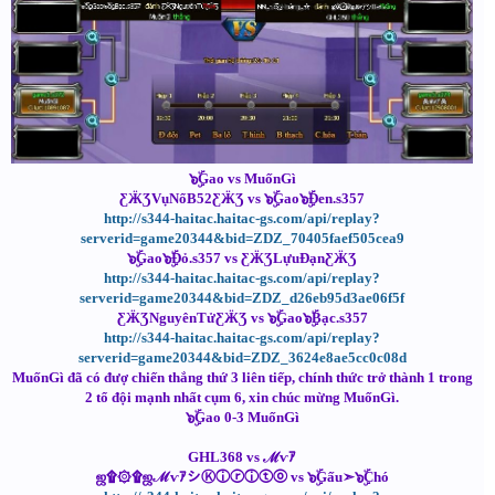
๖ۣۜGao vs MuốnGì
ƸӜƷVụNổB52ƸӜƷ vs ๖ۣۜGao๖ۣۜĐen.s357
http://s344-haitac.haitac-gs.com/api/replay?
serverid=game20344&bid=ZDZ_70405faef505cea9
๖ۣۜGao๖ۣۜĐỏ.s357 vs ƸӜƷLựuĐạnƸӜƷ
http://s344-haitac.haitac-gs.com/api/replay?
serverid=game20344&bid=ZDZ_d26eb95d3ae06f5f
ƸӜƷNguyênTửƸӜƷ vs ๖ۣۜGao๖ۣۜBạc.s357
http://s344-haitac.haitac-gs.com/api/replay?
serverid=game20344&bid=ZDZ_3624e8ae5cc0c08d
MuốnGì đã có đượ chiến thắng thứ 3 liên tiếp, chính thức trở thành 1 trong
2 tổ đội mạnh nhất cụm 6, xin chúc mừng MuốnGì.
๖ۣۜGao 0-3 MuốnGì
GHL368 vs ℳѵｱ
ஜ۩۞۩ஜℳѵｱシⓀⓘⓡⓘⓣⓞ vs ๖ۣۜGấu➣๖ۣۜChó