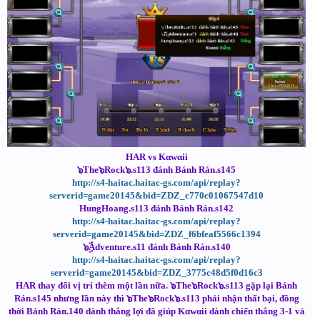
HAR vs Kαwαii
๖The๖Rock๖.s113 đánh Bánh Rán.s145
http://s4-haitac.haitac-gs.com/api/replay?
serverid=game20145&bid=ZDZ_c770c01067547d10
HungHoang.s113 đánh Bánh Rán.s142
http://s4-haitac.haitac-gs.com/api/replay?
serverid=game20145&bid=ZDZ_f6bfeaf5566c1394
๖ۣۜAdventure.s11 đánh Bánh Rán.s140
http://s4-haitac.haitac-gs.com/api/replay?
serverid=game20145&bid=ZDZ_3775c48d5f0d16c3
HAR thay đổi vị trí thêm một lần nữa. ๖The๖Rock๖.s113 gặp lại Bánh
Rán.s145 nhưng lần này thì ๖The๖Rock๖.s113 phải nhận thất bại, đồng
thời Bánh Rán.140 dành thắng lợi đã giúp Kαwαii dành chiến thắng 3-1 và