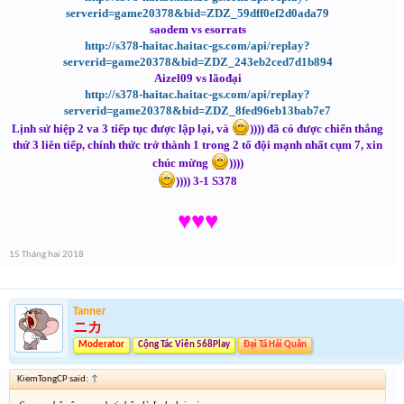
serverid=game20378&bid=ZDZ_59dff0ef2d0ada79
saodem vs esorrats
http://s378-haitac.haitac-gs.com/api/replay?
serverid=game20378&bid=ZDZ_243eb2ced7d1b894
Aizel09 vs lãođại
http://s378-haitac.haitac-gs.com/api/replay?
serverid=game20378&bid=ZDZ_8fed96eb13bab7e7
Lịnh sử hiệp 2 va 3 tiếp tục được lập lại, và
)))) đã có được chiến thắng
thứ 3 liên tiếp, chính thức trở thành 1 trong 2 tổ đội mạnh nhất cụm 7, xin
chúc mừng
))))
)))) 3-1 S378
♥♥♥
15 Tháng hai 2018
Tanner
ニカ
Moderator
Cộng Tác Viên 568Play
Đại Tá Hải Quân
KiemTongCP said:
↑