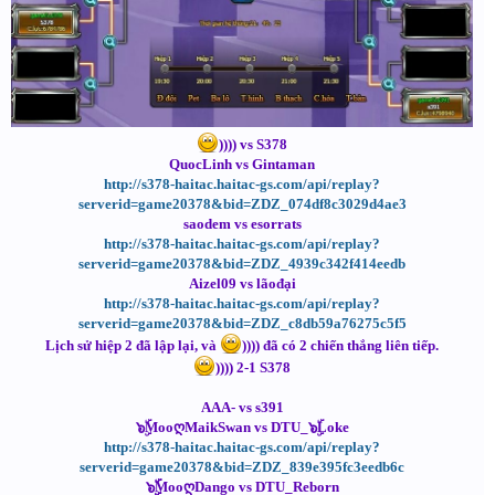
)))) vs S378
QuocLinh vs Gintaman
http://s378-haitac.haitac-gs.com/api/replay?
serverid=game20378&bid=ZDZ_074df8c3029d4ae3
saodem vs esorrats
http://s378-haitac.haitac-gs.com/api/replay?
serverid=game20378&bid=ZDZ_4939c342f414eedb
Aizel09 vs lãođại
http://s378-haitac.haitac-gs.com/api/replay?
serverid=game20378&bid=ZDZ_c8db59a76275c5f5
Lịch sử hiệp 2 đã lập lại, và
)))) đã có 2 chiến thắng liên tiếp.
)))) 2-1 S378
AAA- vs s391
๖ۣۜMooღMaikSwan vs DTU_๖ۣۜLoke
http://s378-haitac.haitac-gs.com/api/replay?
serverid=game20378&bid=ZDZ_839e395fc3eedb6c
๖ۣۣۜۜMooღDango vs DTU_Reborn