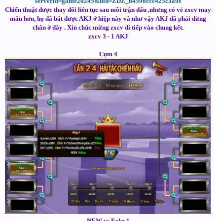
serverid=game20245&bid=ZDZ_b4596ccc425c3a9e
Chiến thuật được thay đổi liên tục sau mỗi trận đấu ,nhưng có vẻ zxcv may
mắn hơn, họ đã bắt được AKJ ở hiệp này và như vậy AKJ đã phải dừng
chân ở đây . Xin chúc mừng zxcv đi tiếp vào chung kết.
zxcv 3 - 1 AKJ
Cụm 4
NEW vs Fake 1