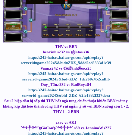
THV vs BBN
heoxinh.s232 vs ๖ۣۜNatas.s36
http://s245-haitac.haitac-gs.com/api/replay?
serverid=game20245&bid=ZDZ_5ddd2ed8333d1e39
Vaan.s242 vs ℭôℬánhℬèo.s25
http://s245-haitac.haitac-gs.com/api/replay?
serverid=game20245&bid=ZDZ_1dc260c452cafffb
Duy_Tấn.s232 vs BadBoy.s84
http://s245-haitac.haitac-gs.com/api/replay?
serverid=game20245&bid=ZDZ_62fe1332f327dcea
Sau 2 hiệp đầu bị sấp thì THV bất ngờ tung chiến thuật khiến BBN trở tay
không kịp ,lật kèo thành công THV rút ngắn tỷ số với BBN xuống còn 1 - 2.
THV 1 - 2 BBN
zxcv vs AKJ
༺༒༻๖GàCon๖༺༒༻.s59 vs JanninaW.s227
http://s245-haitac.haitac-gs.com/api/replay?