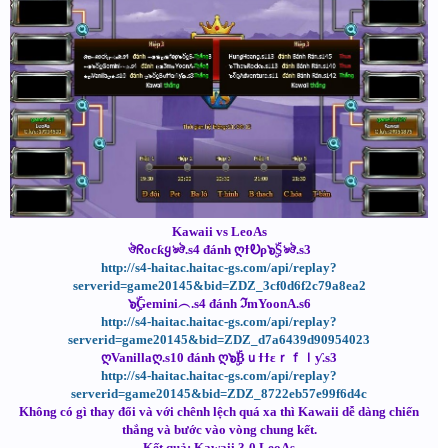
Kawaii vs LeoAs
ঔᖇocƙყঌঔ.s4 đánh ღϯᎧρ๖ۣۜSঌঔ.s3
http://s4-haitac.haitac-gs.com/api/replay?
serverid=game20145&bid=ZDZ_3cf0d6f2c79a8ea2
๖ۣۜGemini︵.s4 đánh ℑmYoonA.s6
http://s4-haitac.haitac-gs.com/api/replay?
serverid=game20145&bid=ZDZ_d7a6439d90954023
ღVanillaღ.s10 đánh ღ๖ۣۜBｕϯϯεｒｆｌƴ.s3
http://s4-haitac.haitac-gs.com/api/replay?
serverid=game20145&bid=ZDZ_8722eb57e99f6d4c
Không có gì thay đổi và với chênh lệch quá xa thì Kawaii dễ dàng chiến
thắng và bước vào vòng chung kết.
Kết quả: Kawaii 3-0 LeoAs