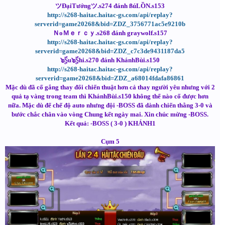
ツĐạiTướngツ.s274 đánh ßúLỒN.s153
http://s268-haitac.haitac-gs.com/api/replay?
serverid=game20268&bid=ZDZ_3756771ac5e9210b
ＮᴏＭｅｒｃｙ.s268 đánh graywolf.s157
http://s268-haitac.haitac-gs.com/api/replay?
serverid=game20268&bid=ZDZ_c7c3de9431187da5
๖ۣۜSu๖ۣۜShi.s270 đánh KhánhBùi.s150
http://s268-haitac.haitac-gs.com/api/replay?
serverid=game20268&bid=ZDZ_a68014fdafa86861
Mặc dù đã cố gắng thay đổi chiến thuật hơn cả thay người yêu nhưng với 2
quả tạ vàng trong team thì KhánhBùi.s150 không thể nào cố được hơn
nữa. Mặc dù để chế độ auto nhưng đội -BOSS đã dành chiến thằng 3-0 và
bước chắc chân vào vòng Chung kết ngày mai. Xin chúc mừng -BOSS.
Kết quả: -BOSS ( 3-0 ) KHÁNH1
Cụm 5