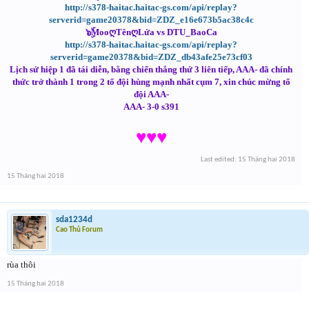
http://s378-haitac.haitac-gs.com/api/replay?
serverid=game20378&bid=ZDZ_e16e673b5ac38c4c
๖ۣۜMooღTênღLửa vs DTU_BaoCa
http://s378-haitac.haitac-gs.com/api/replay?
serverid=game20378&bid=ZDZ_db43afe25e73cf03
Lịch sử hiệp 1 đã tái diễn, bằng chiến thắng thứ 3 liên tiếp, AAA- đã chính
thức trở thành 1 trong 2 tổ đội hùng mạnh nhất cụm 7, xin chúc mừng tổ
đội AAA-
AAA- 3-0 s391
♥♥♥
Last edited:
15 Tháng hai 2018
15 Tháng hai 2018
sda1234d
Cao Thủ Forum
rùa thôi
15 Tháng hai 2018