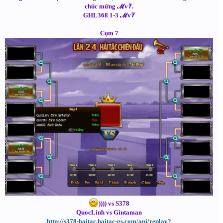
chúc mừng ℳѵｱ.
GHL368 1-3 ℳѵｱ
Cụm 7
)))) vs S378
QuocLinh vs Gintaman
http://s378-haitac.haitac-gs.com/api/replay?