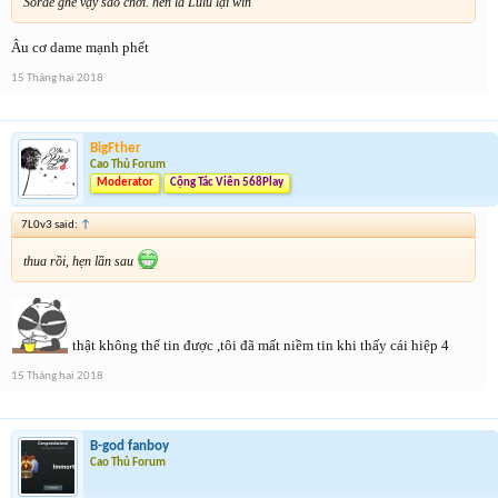
Sorae ghê vậy sao chơi. hên là Lulu lại win
Âu cơ dame mạnh phết
15 Tháng hai 2018
BigFther
Cao Thủ Forum
Moderator
Cộng Tác Viên 568Play
7L0v3 said:
↑
thua rồi, hẹn lần sau
thật không thể tin được ,tôi đã mất niềm tin khi thấy cái hiệp 4
15 Tháng hai 2018
B-god fanboy
Cao Thủ Forum