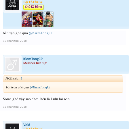
Độc Cô Cầu Bại
Chữ Ký Động
bắt trận ghê quá
@KiemTongCP
15 Tháng hai 2018
KiemTongCP
Member Tích Cực
AH21 said:
↑
bắt trận ghê quá
@KiemTongCP
Sorae ghê vậy sao chơi. hên là Lulu lại win
15 Tháng hai 2018
Void