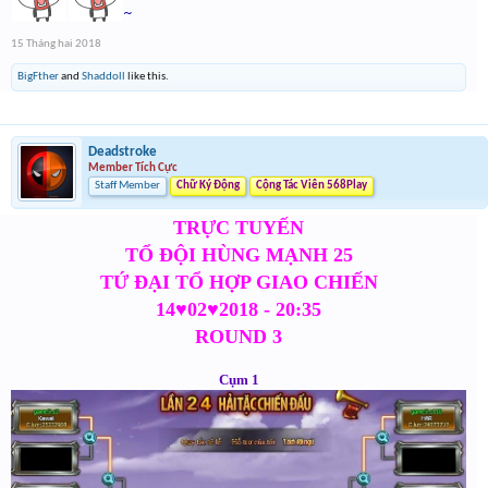
~
15 Tháng hai 2018
BigFther
and
Shaddoll
like this.
Deadstroke
Member Tích Cực
Staff Member
Chữ Ký Động
Cộng Tác Viên 568Play
TRỰC TUYẾN
TỔ ĐỘI HÙNG MẠNH 25
TỨ ĐẠI TỔ HỢP GIAO CHIẾN
14♥02♥2018 - 20:35
ROUND 3
Cụm 1