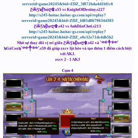
serverid=game20245&bid=ZDZ_5f872bda4d1bf1c6
Ƹ̴Ӂ̴Ʒ๖ۣۜPhúღ۩.s55 vs KnightOfDestiny.s227
http://s245-haitac.haitac-gs.com/api/replay?
serverid=game20245&bid=ZDZ_fd85d8679634d383
Ƹ̴Ӂ̴Ʒ๖ۣۜĐạtღ۩.s42 vs AnhDânChơi.s213
http://s245-haitac.haitac-gs.com/api/replay?
serverid=game20245&bid=ZDZ_e0e32e71dc4db5b2
Nhờ sự thay đổi vị trí giữa Ƹ̴Ӂ̴Ʒ๖ۣۜĐạtღ۩.s42 và ༺༒༻
๖GàCon๖༺༒༻.s59 đã giúp zxcv lật kèo và tạo thêm 1 điểm cách biệt
với AKJ.
zxcv 2 - 1 AKJ
Cụm 4