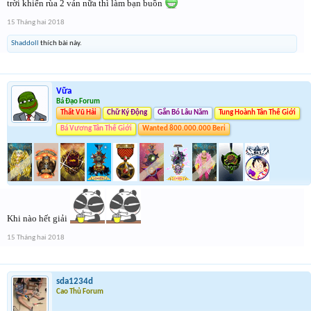
trời khiến rùa 2 ván nữa thì làm bạn buồn
15 Tháng hai 2018
Shaddoll
thích bài này.
Vữa
Bá Đạo Forum
Thất Vũ Hải
Chữ Ký Động
Gắn Bó Lâu Năm
Tung Hoành Tân Thế Giới
Bá Vương Tân Thế Giới
Wanted 800.000.000 Beri
Khi nào hết giải
15 Tháng hai 2018
sda1234d
Cao Thủ Forum