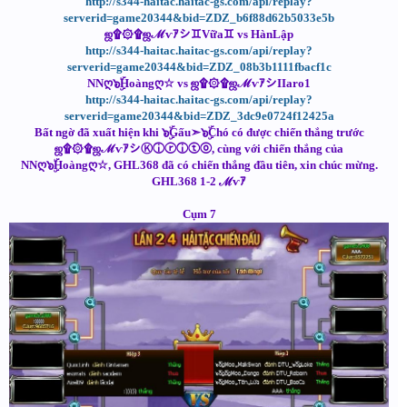
http://s344-haitac.haitac-gs.com/api/replay?
serverid=game20344&bid=ZDZ_b6f88d62b5033e5b
ஜ۩۞۩ஜℳѵｱシ♊Vữa♊ vs HànLập
http://s344-haitac.haitac-gs.com/api/replay?
serverid=game20344&bid=ZDZ_08b3b1111fbacf1c
NNღ๖ۣۜHoàngღ☆ vs ஜ۩۞۩ஜℳѵｱシIIaro1
http://s344-haitac.haitac-gs.com/api/replay?
serverid=game20344&bid=ZDZ_3dc9e0724f12425a
Bất ngờ đã xuất hiện khi ๖ۣۜGấu➣๖ۣۜChó có được chiến thắng trước
ஜ۩۞۩ஜℳѵｱシⓀⓘⓡⓘⓣⓞ, cùng với chiến thắng của
NNღ๖ۣۜHoàngღ☆, GHL368 đã có chiến thắng đầu tiên, xin chúc mừng.
GHL368 1-2 ℳѵｱ
Cụm 7