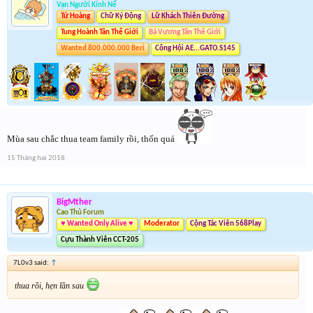
Vạn Người Kính Nể
Tứ Hoàng
Chữ Ký Động
Lữ Khách Thiên Đường
Tung Hoành Tân Thế Giới
Bá Vương Tân Thế Giới
Wanted 800.000.000 Beri
Công Hội AE...GATO.S145
Mùa sau chắc thua team family rồi, thốn quá
15 Tháng hai 2018
BigMther
Cao Thủ Forum
♥ Wanted Only Alive ♥
Moderator
Cộng Tác Viên 568Play
Cựu Thành Viên CCT-205
7L0v3 said:
↑
thua rồi, hẹn lần sau