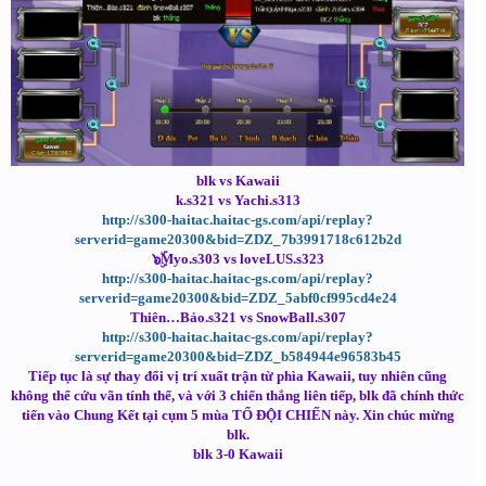
blk vs Kawaii
k.s321 vs Yachi.s313
http://s300-haitac.haitac-gs.com/api/replay?
serverid=game20300&bid=ZDZ_7b3991718c612b2d
๖ۣۜMyo.s303 vs loveLUS.s323
http://s300-haitac.haitac-gs.com/api/replay?
serverid=game20300&bid=ZDZ_5abf0cf995cd4e24
Thiên…Bảo.s321 vs SnowBall.s307
http://s300-haitac.haitac-gs.com/api/replay?
serverid=game20300&bid=ZDZ_b584944e96583b45
Tiếp tục là sự thay đổi vị trí xuất trận từ phìa Kawaii, tuy nhiên cũng
không thể cứu vãn tính thế, và với 3 chiến thắng liên tiếp, blk đã chính thức
tiến vào Chung Kết tại cụm 5 mùa TỔ ĐỘI CHIẾN này. Xin chúc mừng
blk.
blk 3-0 Kawaii