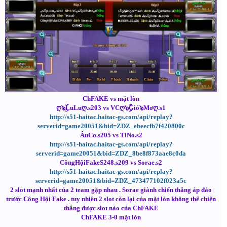
ChFAKE vs mặt lòn
ღ๖ۣۜLuLuღ.s203 vs VCღ๖ۣۜGió๖Mơღ.s1
http://s51-haitac.haitac-gs.com/api/replay?
serverid=game20051&bid=ZDZ_ebeecfb7f420800c
ÂuCơ.s205 vs TiNo.s2
http://s51-haitac.haitac-gs.com/api/replay?
serverid=game20051&bid=ZDZ_8be8f873aae8c0da
CôngHộiFakeS248.s209 vs Sorae.s2
http://s51-haitac.haitac-gs.com/api/replay?
serverid=game20051&bid=ZDZ_473477102f023a5c
2 slot mạnh nhất của 2 team gặp nhau . Sorae giành chiến thắng áp đảo
trước Công Hội Fake . tuy nhiên 2 slot còn lại của mặt lòn không thể chiến
thắng được slot nào của ChFAKE
ChFAKE 3-0 mặt lòn