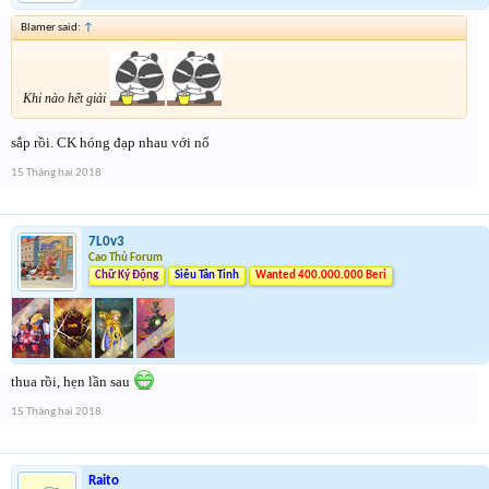
Blamer said:
↑
Khi nào hết giải
sắp rồi. CK hóng đạp nhau với nổ
15 Tháng hai 2018
7L0v3
Cao Thủ Forum
Chữ Ký Động
Siêu Tân Tinh
Wanted 400.000.000 Beri
thua rồi, hẹn lần sau
15 Tháng hai 2018
Raito