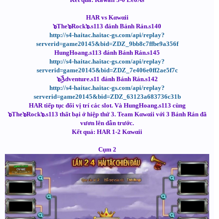
HAR vs Kαwαii
๖The๖Rock๖.s113 đánh Bánh Rán.s140
http://s4-haitac.haitac-gs.com/api/replay?
serverid=game20145&bid=ZDZ_9bb8c7ffbe9a356f
HungHoang.s113 đánh Bánh Rán.s145
http://s4-haitac.haitac-gs.com/api/replay?
serverid=game20145&bid=ZDZ_7e406e0ff2ae5f7c
๖ۣۜAdventure.s11 đánh Bánh Rán.s142
http://s4-haitac.haitac-gs.com/api/replay?
serverid=game20145&bid=ZDZ_63123a683736c31b
HAR tiếp tục đổi vị trí các slot. Và HungHoang.s113 cùng
๖The๖Rock๖.s113 thất bại ở hiệp thứ 3. Team Kαwαii với 3 Bánh Rán đã
vươn lên dẫn trước.
Kết quả: HAR 1-2 Kαwαii
Cụm 2