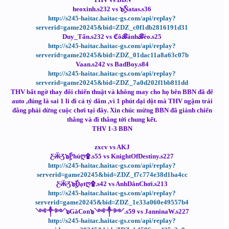
heoxinh.s232 vs ๖ۣۜNatas.s36
http://s245-haitac.haitac-gs.com/api/replay?
serverid=game20245&bid=ZDZ_c0f1db2816191d31
Duy_Tấn.s232 vs ℭôℬánhℬèo.s25
http://s245-haitac.haitac-gs.com/api/replay?
serverid=game20245&bid=ZDZ_01dac11a8a63c07b
Vaan.s242 vs BadBoy.s84
http://s245-haitac.haitac-gs.com/api/replay?
serverid=game20245&bid=ZDZ_7a0d202f1bb811dd
THV bất ngờ thay đổi chiến thuật và không may cho họ bên BBN đã để
auto ,đúng là sai 1 li đi cả tỷ dăm ,vì 1 phút dại dột mà THV ngậm trái
đắng phải dừng cuộc chơi tại đây. Xin chúc mừng BBN đã giành chiến
thắng và đi thẳng tới chung kết.
THV 1-3 BBN
zxcv vs AKJ
Ƹ̴Ӂ̴Ʒ๖ۣۜPhúღ۩.s55 vs KnightOfDestiny.s227
http://s245-haitac.haitac-gs.com/api/replay?
serverid=game20245&bid=ZDZ_f7c774e38d1ba4cc
Ƹ̴Ӂ̴Ʒ๖ۣۜĐạtღ۩.s42 vs AnhDânChơi.s213
http://s245-haitac.haitac-gs.com/api/replay?
serverid=game20245&bid=ZDZ_1e33a060e49557b4
༺༒༻๖GàCon๖༺༒༻.s59 vs JanninaW.s227
http://s245-haitac.haitac-gs.com/api/replay?