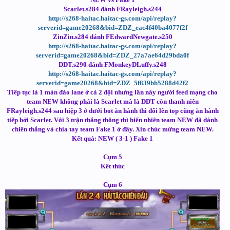
Scarlet.s284 đánh FRayleigh.s244
http://s268-haitac.haitac-gs.com/api/replay?
serverid=game20268&bid=ZDZ_eac4f40ba4077f2f
ZinZin.s284 đánh FEdwardNewgate.s250
http://s268-haitac.haitac-gs.com/api/replay?
serverid=game20268&bid=ZDZ_27a7ae64d29bda0f
DDT.s290 đánh FMonkeyDLuffy.s248
http://s268-haitac.haitac-gs.com/api/replay?
serverid=game20268&bid=ZDZ_5f839bb5288d42f2
Tiếp tục là 1 màn đảo lane ở cả 2 đội nhưng lần này người feed mạng cho
team NEW không phải là Scarlet mà là DDT còn thanh niên
FRayleigh.s244 sau hiệp 3 ở dưới bot ăn hành thì đổi lên top cũng ăn hành
tiếp bởi Scarlet. Với 3 trận thắng thông thì hiển nhiên team NEW đã dành
chiến thắng và chia tay team Fake 1 ở đây. Xin chúc mừng team NEW.
Kết quả: NEW ( 3-1 ) Fake 1
Cụm 5
Kết thúc
Cụm 6