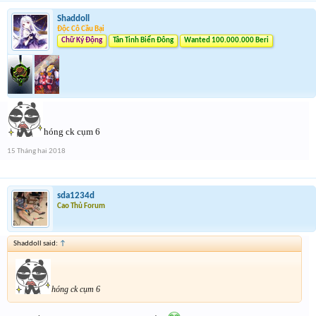
Shaddoll
Độc Cô Cầu Bại
Chữ Ký Động
Tân Tinh Biển Đông
Wanted 100.000.000 Beri
hóng ck cụm 6
15 Tháng hai 2018
sda1234d
Cao Thủ Forum
Shaddoll said:
↑
hóng ck cụm 6