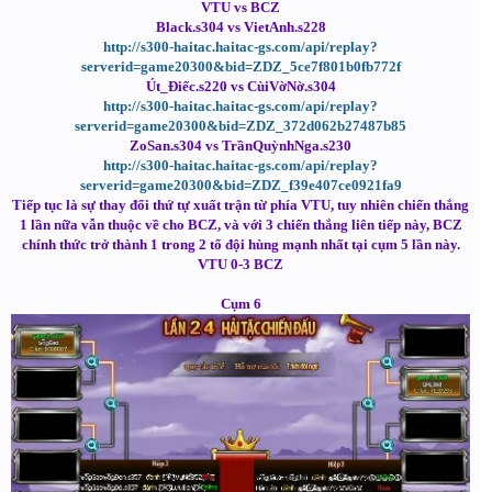
VTU vs BCZ
Black.s304 vs VietAnh.s228
http://s300-haitac.haitac-gs.com/api/replay?
serverid=game20300&bid=ZDZ_5ce7f801b0fb772f
Út_Điếc.s220 vs CùiVờNờ.s304
http://s300-haitac.haitac-gs.com/api/replay?
serverid=game20300&bid=ZDZ_372d062b27487b85
ZoSan.s304 vs TrầnQuỳnhNga.s230
http://s300-haitac.haitac-gs.com/api/replay?
serverid=game20300&bid=ZDZ_f39e407ce0921fa9
Tiếp tục là sự thay đổi thứ tự xuất trận từ phía VTU, tuy nhiên chiến thắng
1 lần nữa vẫn thuộc về cho BCZ, và với 3 chiến thắng liên tiếp này, BCZ
chính thức trở thành 1 trong 2 tổ đội hùng mạnh nhất tại cụm 5 lần này.
VTU 0-3 BCZ
Cụm 6