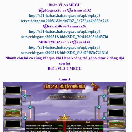
Buồn VL vs MEGU
๖ۣۜ₯Roger.s28 vs ๖ۣۜArtemis.s132
http://s51-haitac.haitac-gs.com/api/replay?
serverid=game20051&bid=ZDZ_3e7384c4b839c746
๖ۣۜHera.s146 vs Temari.s26
http://s51-haitac.haitac-gs.com/api/replay?
serverid=game20051&bid=ZDZ_7fc049305b6d57bf
MUROM132.s26 vs ๖ۣۜZeus.s141
http://s51-haitac.haitac-gs.com/api/replay?
serverid=game20051&bid=ZDZ_fb8d79f85e72131d
Nhánh còn lại có cùng kết quả khi Hera không thể gánh được 2 đồng đội
còn lại
Buồn VL 3-0 MEGU
Cụm 3