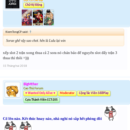
Độc Cô Cầu Bại
Chữ Ký Động
KiemTongCP said:
↑
Sorae ghê vậy sao chơi. hên là Lulu lại win
xếp slot 2 trận xong thua cả 2 sora nó chán bảo để nguyên slot đấy trận 3
thua thì thôi =)))
15 Tháng hai 2018
BigMther
Cao Thủ Forum
♥ Wanted Only Alive ♥
Moderator
Cộng Tác Viên 568Play
Cựu Thành Viên CCT-205
Cố lên nào. Kết thúc hnay nào, nhà nghỉ nó sắp hết phòng dồi