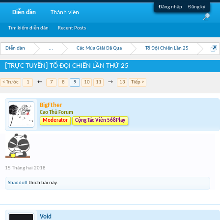
Đăng nhập
Đăng ký
Diễn đàn
Thành viên
Tìm kiếm diễn đàn
Recent Posts
Diễn đàn
...
Các Mùa Giải Đã Qua
Tổ Đội Chiến Lần 25
[TRỰC TUYẾN] TỔ ĐỘI CHIẾN LẦN THỨ 25
< Trước
1
←
7
8
9
10
11
→
13
Tiếp >
BigFther
Cao Thủ Forum
Moderator
Cộng Tác Viên 568Play
15 Tháng hai 2018
Shaddoll
thích bài này.
Void