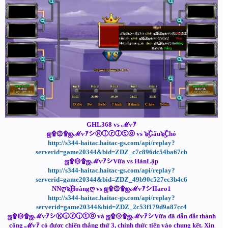
GHL368 vs ℳѵｱ
ஜ۩۞۩ஜℳѵｱシⓀⓘⓡⓘⓣⓞ vs ๖ۣۜGấu๖ۣۜChó
http://s344-haitac.haitac-gs.com/api/replay?
serverid=game20344&bid=ZDZ_c7c896dc54ba67cb
ஜ۩۞۩ஜℳѵｱシVữa vs HànLập
http://s344-haitac.haitac-gs.com/api/replay?
serverid=game20344&bid=ZDZ_49b90c527ec3b4c6
NNღ๖ۣۜHoàngღ vs ஜ۩۞۩ஜℳѵｱシIIaro1
http://s344-haitac.haitac-gs.com/api/replay?
serverid=game20344&bid=ZDZ_2c53f179d9a87cc4
ஜ۩۞۩ஜℳѵｱシⓀⓘⓡⓘⓣⓞ và ஜ۩۞۩ஜℳѵｱシVữa đã dẫn đắt thành
công ℳѵｱ có được chiến thắng thứ 3, chính thức tiến vào chung kết. Xin