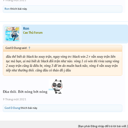
9 Tháng một 2021
Ron
thích bài này.
Ron
Cao Thủ Forum
God D Dung said:
↑
đâu thể biết dc black ko xoay trận, ngay vòng trc black win 2 r vẫn xoay trận liên
tục mà bạn, ai mà biết dc black đổi trận như nào. vòng 1 có win thì rivia sang vòng
2 xoay trận cũng là điều bt, vòng 3 để im do muốn hack não, vòng 4 vẫn xoay trận
tiếp như thường thôi. cũng đâu có tháo đồ j đâu
Đùa thôi. Bớt nóng bớt nóng
9 Tháng một 2021
God D Dung
thích bài này.
(Bạn phải Đăng nhập để trả lời bài viết.)