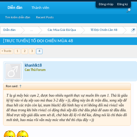
Đăng nhập
Đăng ký
Diễn đàn
Thành viên
Tìm kiếm diễn đàn
Recent Posts
Diễn đàn
...
Các Mùa Giải Đã Qua
Tổ Đội Chiến Lần 48
[TRỰC TUYẾN] TỔ ĐỘI CHIẾN MÙA 48
< Trước
1
2
3
4
khanhlk18
Cao Thủ Forum
Ron said:
↑
T lạ gì mấy bác cụm 2, được bao nhiêu người thực sự muốn lên cụm 1. Thà là giấu
kỹ kỹ vào ví dụ xếp sao mà thua 3-2 đấy =)), đằng này ăn đc trận đầu, xong xếp để
thua hết các trận còn lại, team black1 đội hình hay vị trí không đổi mà rivia1 vẫn
để thua trong khi bên rivia1 có động thái xếp đội chứ đâu phải để auto từ đầu đâu.
Mod trực tiếp giải đấu xem xét đi, chứ bán độ lộ rõ thế kia, đừng nói là chỉ tháo đồ
mới tính, bao mùa rồi vẫn máy móc như thế thì chịu đấy =))