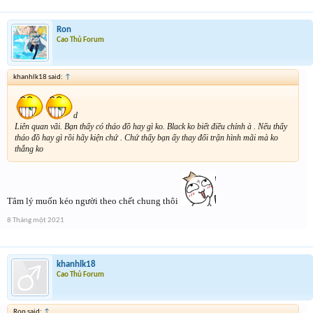
Ron
Cao Thủ Forum
khanhlk18 said:
↑
d
Liên quan vãi. Bạn thấy có tháo đồ hay gì ko. Black ko biết điều chỉnh à . Nếu thấy
tháo đồ hay gì rồi hãy kiện chứ . Chứ thấy bạn ấy thay đổi trận hình mãi mà ko
thắng ko
Tâm lý muốn kéo người theo chết chung thôi
8 Tháng một 2021
khanhlk18
Cao Thủ Forum
Ron said:
↑