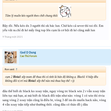
Tâm lý muốn kéo người theo chết chung thôi
Bậy rồi. Nếu kéo dx 3 người thì ok bác lun. Chứ kéo cả sever thì toi rồi. Em
yếu vãi ra.chỉ đi ké mấy ông top lên cụm là cơ hội đi ké cũng mất lun
9 Tháng một 2021
God D Dung
Cao Thủ Forum
Ron said:
↑
cụm 2
Rivia1
xếp team để thua thì có tính là bán độ không ạ. Black1 4 hiệp đều
không đổi vị trí mà
Rivia1
xếp thế nào mà thua hay thế =))
đâu thể biết dc black ko xoay trận, ngay vòng trc black win 2 r vẫn xoay trận
liên tục mà bạn, ai mà biết dc black đổi trận như nào. vòng 1 có win thì rivia
sang vòng 2 xoay trận cũng là điều bt, vòng 3 để im do muốn hack não, vòng
4 vẫn xoay trận tiếp như thường thôi. cũng đâu có tháo đồ j đâu