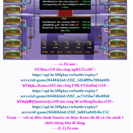
- - - vs Zô nào :
O2Skin.s110 tấn công nglk123.s567 :
https://api-ht.568play.vn/battle/replay?
serverid=game20448&bid=ZDZ_3d3df99a700da60b
๖Y๏ƞ๖⚊Kanw.s563 tấn công FML♥TiểuHuệ.s110 :
https://api-ht.568play.vn/battle/replay?
serverid=game20448&bid=ZDZ_ae7145ba740e08b8
๖Y๏ƞ๖✿ღŞunriseღ.s249 tấn công ๖Cá•BốngDasha.s559 :
https://api-ht.568play.vn/battle/replay?
serverid=game20448&bid=ZDZ_bdf45a84f14bc152
Team - - - với sự điều chỉnh Sunrise né được Kanw thì đã có cho mình 1
chiến thắng khá dễ dàng.
- - - (1-1) Zô nào