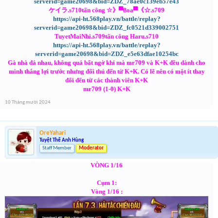
serverid=game20698&bid=ZDZ_78ae0c139eb57e43
ケイラ.s710tấn công ☆》▀ßoa▀《☆.s709
https://api-ht.568play.vn/battle/replay?
serverid=game20698&bid=ZDZ_fc0521d339002751
TuyetMaiNhi.s709tấn công Haru.s710
https://api-ht.568play.vn/battle/replay?
serverid=game20698&bid=ZDZ_e5e63dfae10254bc
Gà nhà đá nhau, không quá bất ngờ khi mà mr709 và K+K đều dành cho
mình thắng lợi trước nhưng đối thủ đến từ K+K. Có lẽ nên có một ít thay
đổi đến từ các thành viên K+K
mr709 (1-0) K+K
10 Tháng mười 2024
OreYahari
Tuyệt Thế Anh Hùng
Staff Member
Moderator
VÒNG 1/16
Cụm 1:
Vòng 1/16 :