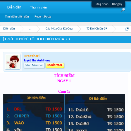
Đăng nhập
Đăng ký
Diễn đàn
Thành viên
Tìm kiếm diễn đàn
Recent Posts
Diễn đàn
...
Các Mùa Giải Đã Qua
Tổ Đội Chiến 69
[TRỰC TUYẾN] TỔ ĐỘI CHIẾN MÙA 73
OreYahari
Tuyệt Thế Anh Hùng
Staff Member
Moderator
TÍCH ĐIỂM
NGÀY 1
Cụm 1: