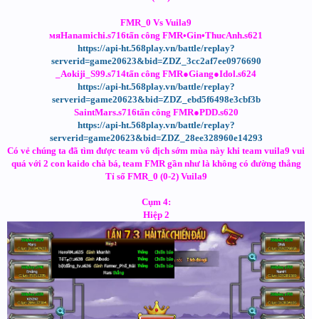
FMR_0 Vs Vuila9
мяHanamichi.s716tấn công FMR•Gin•ThucAnh.s621
https://api-ht.568play.vn/battle/replay?
serverid=game20623&bid=ZDZ_3cc2af7ee0976690
_Aokiji_S99.s714tấn công FMR●Giang●Idol.s624
https://api-ht.568play.vn/battle/replay?
serverid=game20623&bid=ZDZ_ebd5f6498e3cbf3b
SaintMars.s716tấn công FMR●PDD.s620
https://api-ht.568play.vn/battle/replay?
serverid=game20623&bid=ZDZ_28ee328960e14293
Có vẻ chúng ta đã tìm được team vô địch sớm mùa này khi team vuila9 vui
quá với 2 con kaido chà bá, team FMR gần như là không có đường thắng
Tỉ số FMR_0 (0-2) Vuila9
Cụm 4:
Hiệp 2