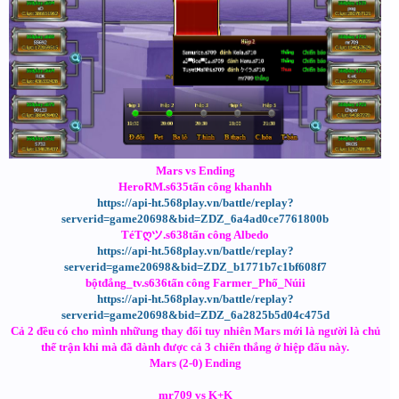
Mars vs Ending
HeroRM.s635tấn công khanhh
https://api-ht.568play.vn/battle/replay?
serverid=game20698&bid=ZDZ_6a4ad0ce7761800b
TéTღツ.s638tấn công Albedo
https://api-ht.568play.vn/battle/replay?
serverid=game20698&bid=ZDZ_b1771b7c1bf608f7
bộtđắng_tv.s636tấn công Farmer_Phố_Núii
https://api-ht.568play.vn/battle/replay?
serverid=game20698&bid=ZDZ_6a2825b5d04c475d
Cả 2 đều có cho mình nhữung thay đổi tuy nhiên Mars mới là người là chủ
thế trận khi mà đã dành được cả 3 chiến thắng ở hiệp đấu này.
Mars (2-0) Ending
mr709 vs K+K