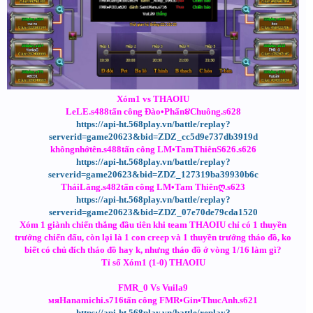
Xóm1 vs THAOIU
LeLE.s488tấn công Đào•Phấn૪Chuông.s628
https://api-ht.568play.vn/battle/replay?
serverid=game20623&bid=ZDZ_cc5d9e737db3919d
khôngnhớtên.s488tấn công LM•TamThiênS626.s626
https://api-ht.568play.vn/battle/replay?
serverid=game20623&bid=ZDZ_127319ba39930b6c
TháiLăng.s482tấn công LM•Tam Thiênღ.s623
https://api-ht.568play.vn/battle/replay?
serverid=game20623&bid=ZDZ_07e70de79cda1520
Xóm 1 giành chiến thắng đầu tiên khi team THAOIU chỉ có 1 thuyền
trưởng chiến đấu, còn lại là 1 con creep và 1 thuyền trưởng tháo đồ, ko
biết có chủ đích tháo đồ hay k, nhưng tháo đồ ở vòng 1/16 làm gì?
Tỉ số Xóm1 (1-0) THAOIU
FMR_0 Vs Vuila9
мяHanamichi.s716tấn công FMR•Gin•ThucAnh.s621
https://api-ht.568play.vn/battle/replay?