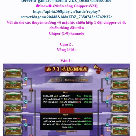
serverid=game20448&bid=ZDZ_c0cd87bf5cb075b0
❃Snow❃.s26tấn công Chipper.s523]
https://api-ht.568play.vn/battle/replay?
serverid=game20448&bid=ZDZ_7350745a67a2b37e
Với ưu thế các thuyền trưởng về mặt lực chiến hiệp 1 đội chipper có đc
chiến thắng đầu tiên
Chiper (1-0) kamado
Cụm 2 :
Vòng 1/16 :
Ván 1 :