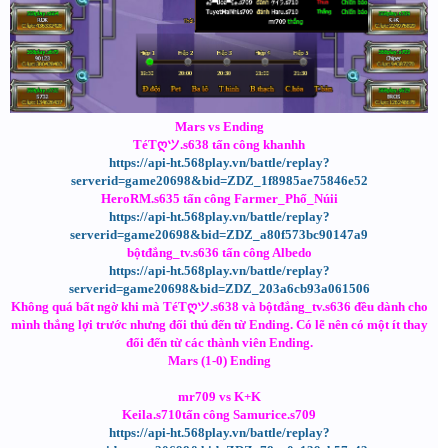
Mars vs Ending
TéTღツ.s638 tấn công khanhh
https://api-ht.568play.vn/battle/replay?
serverid=game20698&bid=ZDZ_1f8985ae75846e52
HeroRM.s635 tấn công Farmer_Phố_Núii
https://api-ht.568play.vn/battle/replay?
serverid=game20698&bid=ZDZ_a80f573bc90147a9
bộtđắng_tv.s636 tấn công Albedo
https://api-ht.568play.vn/battle/replay?
serverid=game20698&bid=ZDZ_203a6cb93a061506
Không quá bất ngờ khi mà TéTღツ.s638 và bộtđắng_tv.s636 đều dành cho
mình thắng lợi trước nhưng đối thủ đến từ Ending. Có lẽ nên có một ít thay
đổi đến từ các thành viên Ending.
Mars (1-0) Ending
mr709 vs K+K
Keila.s710tấn công Samurice.s709
https://api-ht.568play.vn/battle/replay?