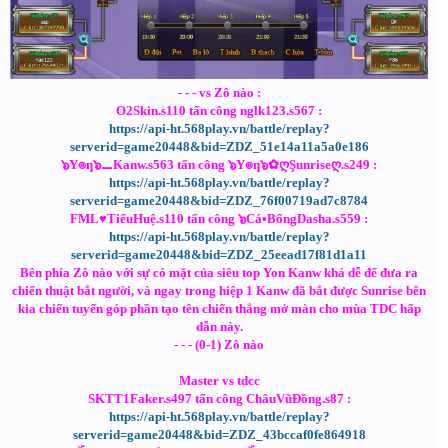
- - - vs Zô nào :
O2Skin.s110 tấn công nglk123.s567 :
https://api-ht.568play.vn/battle/replay?
serverid=game20448&bid=ZDZ_51e14a11a5a0e186
๖Y๏ƞ๖⚊Kanw.s563 tấn công ๖Y๏ƞ๖✿ღŞunriseღ.s249 :
https://api-ht.568play.vn/battle/replay?
serverid=game20448&bid=ZDZ_76f00719ad7c8784
FML♥TiểuHuệ.s110 tấn công ๖Cá•BốngDasha.s559 :
https://api-ht.568play.vn/battle/replay?
serverid=game20448&bid=ZDZ_25eead17f81d1a11
Bên phía Zô nào với sự có mặt của siêu top Yon Kanw khá dễ để đưa ra
chiến thuật bắt người, và ngay trong hiệp 1 Kanw đã bắt được Sunrise bên
kia chiến tuyến góp phần tạo tên chiến thắng mở màn cho mùa TDC hấp
dẫn này.
- - - (0-1) Zô nào
Master vs tdcc
SKTT1Faker.s497 tấn công ChâuVũĐồng.s87 :
https://api-ht.568play.vn/battle/replay?
serverid=game20448&bid=ZDZ_43bccaf0fe864918