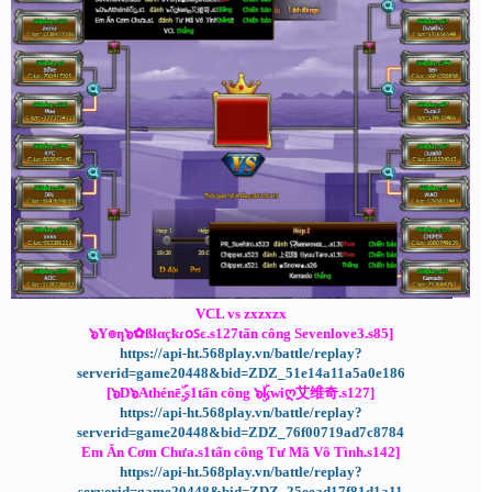
VCL vs zxzxzx
๖Y๏ƞ๖✿ßłαçҟɾօꜱє.s127tấn công Sevenlove3.s85]
https://api-ht.568play.vn/battle/replay?
serverid=game20448&bid=ZDZ_51e14a11a5a0e186
[๖D๖Athénēۣۜ.s1tấn công ๖ۣۜkwiღ艾维奇.s127]
https://api-ht.568play.vn/battle/replay?
serverid=game20448&bid=ZDZ_76f00719ad7c8784
Em Ăn Cơm Chưa.s1tấn công Tư Mã Vô Tình.s142]
https://api-ht.568play.vn/battle/replay?
serverid=game20448&bid=ZDZ_25eead17f81d1a11