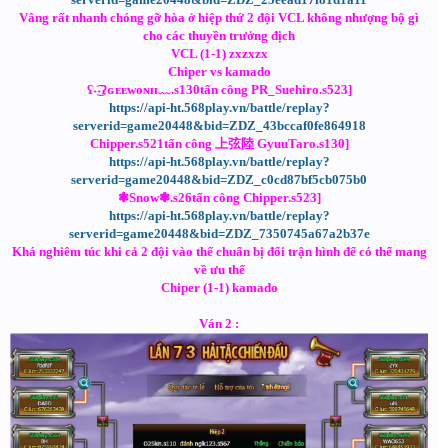
Vâng rất nhanh chóng gỡ hòa ở hiệp thứ 2 đội VCL không nhượng bộ gì
cho các thuyền trưởng địch
VCL (1-1) zxzxzx
Chiper vs kamado
ʕ˖͜͡˖ʔɢᴇᴇᴡᴏɴɪɪ﹏.s130tấn công PR_Suehiro.s523]
https://api-ht.568play.vn/battle/replay?
serverid=game20448&bid=ZDZ_43bccaf0fe864918
Chipper.s521tấn công 上弦陸 GyuuTaro.s130]
https://api-ht.568play.vn/battle/replay?
serverid=game20448&bid=ZDZ_c0cd87bf5cb075b0
❃Snow❃.s26tấn công Chipper.s523]
https://api-ht.568play.vn/battle/replay?
serverid=game20448&bid=ZDZ_7350745a67a2b37e
Khá nghiêm túc khi cả 2 đội vào thế chuẩn bị đổi trận hình để có thể mang
về ưu thế
Chiper (1-1) kamado
Ván 2 :