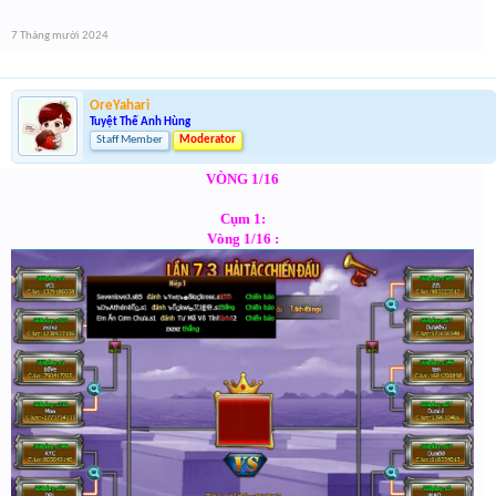
7 Tháng mười 2024
OreYahari
Tuyệt Thế Anh Hùng
Staff Member
Moderator
VÒNG 1/16
Cụm 1:
Vòng 1/16 :