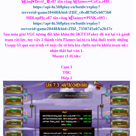
๖ۣۜKinɠ♥Deviℓ‿✿.s87 tấn công ๖ۣۜFlames➻CoCa.s496 :
https://api-ht.568play.vn/battle/replay?
serverid=game20448&bid=ZDZ_c0cd87bf5cb075b0
MDLupPh¡.s87 tấn công ๖ۣۜFlames➻PINK.s495 :
https://api-ht.568play.vn/battle/replay?
serverid=game20448&bid=ZDZ_7350745a67a2b37e
Sau mùa giải VGC tương đối khó khăn thì SKTT1Faker đã trở lại và gánh
team rất lực, tuy vậy 2 thành viên Flames lại tỏ ra khá đuối trước những
Usopp-S3 quá out trình về mặt chỉ số bên kia chiến tuyến khiến team tdcc
nhận thất bại ván 1.
Master (1-0) tdcc
Cụm 3
TĐC
Hiệp 1