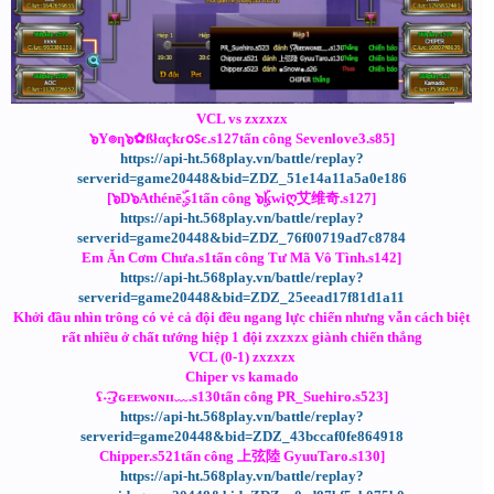
VCL vs zxzxzx
๖Y๏ƞ๖✿ßłαçҟɾօꜱє.s127tấn công Sevenlove3.s85]
https://api-ht.568play.vn/battle/replay?
serverid=game20448&bid=ZDZ_51e14a11a5a0e186
[๖D๖Athénēۣۜ.s1tấn công ๖ۣۜkwiღ艾维奇.s127]
https://api-ht.568play.vn/battle/replay?
serverid=game20448&bid=ZDZ_76f00719ad7c8784
Em Ăn Cơm Chưa.s1tấn công Tư Mã Vô Tình.s142]
https://api-ht.568play.vn/battle/replay?
serverid=game20448&bid=ZDZ_25eead17f81d1a11
Khởi đầu nhìn trông có vẻ cả đội đều ngang lực chiến nhưng vẫn cách biệt
rất nhiều ở chất tướng hiệp 1 đội zxzxzx giành chiến thắng
VCL (0-1) zxzxzx
Chiper vs kamado
ʕ˖͜͡˖ʔɢᴇᴇᴡᴏɴɪɪ﹏.s130tấn công PR_Suehiro.s523]
https://api-ht.568play.vn/battle/replay?
serverid=game20448&bid=ZDZ_43bccaf0fe864918
Chipper.s521tấn công 上弦陸 GyuuTaro.s130]
https://api-ht.568play.vn/battle/replay?