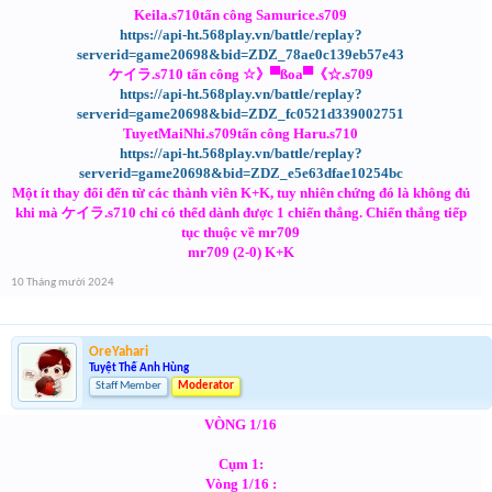
Keila.s710tấn công Samurice.s709
https://api-ht.568play.vn/battle/replay?
serverid=game20698&bid=ZDZ_78ae0c139eb57e43
ケイラ.s710 tấn công ☆》▀ßoa▀《☆.s709
https://api-ht.568play.vn/battle/replay?
serverid=game20698&bid=ZDZ_fc0521d339002751
TuyetMaiNhi.s709tấn công Haru.s710
https://api-ht.568play.vn/battle/replay?
serverid=game20698&bid=ZDZ_e5e63dfae10254bc
Một ít thay đổi đến từ các thành viên K+K, tuy nhiên chứng đó là không đủ
khi mà ケイラ.s710 chỉ có thểd dành được 1 chiến thắng. Chiến thắng tiếp
tục thuộc về mr709
mr709 (2-0) K+K
10 Tháng mười 2024
OreYahari
Tuyệt Thế Anh Hùng
Staff Member
Moderator
VÒNG 1/16
Cụm 1:
Vòng 1/16 :