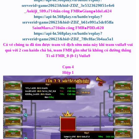
serverid=game20623&bid=ZDZ_3e5323629051e4e6
_Aokiji_S99.s714tấn công FMR●Giang●Idol.s624
https://api-ht.568play.vn/battle/replay?
serverid=game20623&bid=ZDZ_b61e991a5dc05ffa
SaintMars.s716tấn công FMR●PDD.s620
https://api-ht.568play.vn/battle/replay?
serverid=game20623&bid=ZDZ_7f0c8fac5b4aa5a1
Có vẻ chúng ta đã tìm được team vô địch sớm mùa này khi team vuila9 vui
quá với 2 con kaido chà bá, team FMR gần như là không có đường thắng
Tỉ số FMR_0 (0-1) Vuila9
Cụm 4
Hiệp 1