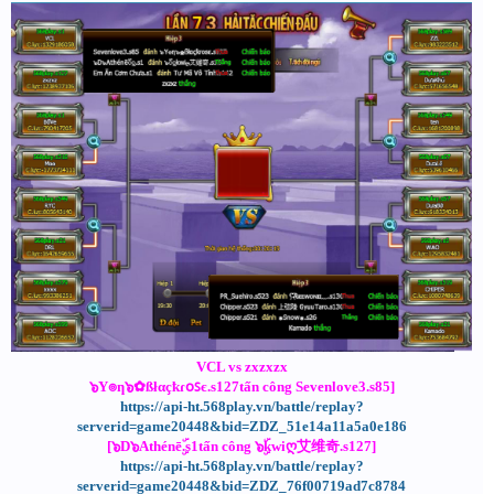
VCL vs zxzxzx
๖Y๏ƞ๖✿ßłαçҟɾօꜱє.s127tấn công Sevenlove3.s85]
https://api-ht.568play.vn/battle/replay?
serverid=game20448&bid=ZDZ_51e14a11a5a0e186
[๖D๖Athénēۣۜ.s1tấn công ๖ۣۜkwiღ艾维奇.s127]
https://api-ht.568play.vn/battle/replay?
serverid=game20448&bid=ZDZ_76f00719ad7c8784