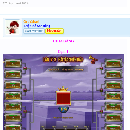
7 Tháng mười 2024
OreYahari
Tuyệt Thế Anh Hùng
Staff Member
Moderator
CHIA BẢNG
Cụm 1: