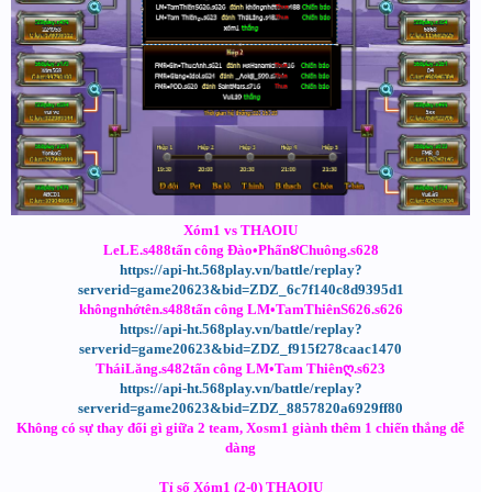
Xóm1 vs THAOIU
LeLE.s488tấn công Đào•Phấn૪Chuông.s628
https://api-ht.568play.vn/battle/replay?
serverid=game20623&bid=ZDZ_6c7f140c8d9395d1
khôngnhớtên.s488tấn công LM•TamThiênS626.s626
https://api-ht.568play.vn/battle/replay?
serverid=game20623&bid=ZDZ_f915f278caac1470
TháiLăng.s482tấn công LM•Tam Thiênღ.s623
https://api-ht.568play.vn/battle/replay?
serverid=game20623&bid=ZDZ_8857820a6929ff80
Không có sự thay đổi gì giữa 2 team, Xosm1 giành thêm 1 chiến thắng dễ
dàng
Tỉ số Xóm1 (2-0) THAOIU