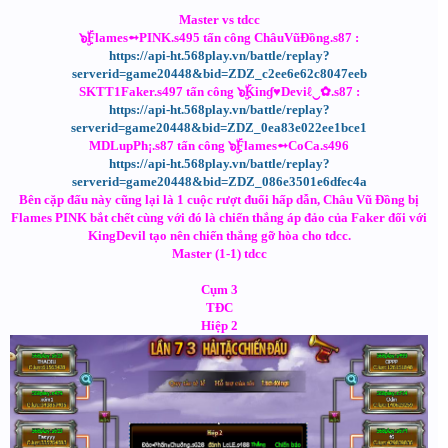
Master vs tdcc
๖ۣۜFlames➻PINK.s495 tấn công ChâuVũĐồng.s87 :
https://api-ht.568play.vn/battle/replay?
serverid=game20448&bid=ZDZ_c2ee6e62c8047eeb
SKTT1Faker.s497 tấn công ๖ۣۜKinɠ♥Deviℓ‿✿.s87 :
https://api-ht.568play.vn/battle/replay?
serverid=game20448&bid=ZDZ_0ea83e022ee1bce1
MDLupPh¡.s87 tấn công ๖ۣۜFlames➻CoCa.s496
https://api-ht.568play.vn/battle/replay?
serverid=game20448&bid=ZDZ_086e3501e6dfec4a
Bên cặp đấu này cũng lại là 1 cuộc rượt đuổi hấp dẫn, Châu Vũ Đồng bị
Flames PINK bắt chết cùng với đó là chiến thắng áp đảo của Faker đối với
KingDevil tạo nên chiến thắng gỡ hòa cho tdcc.
Master (1-1) tdcc
Cụm 3
TĐC
Hiệp 2