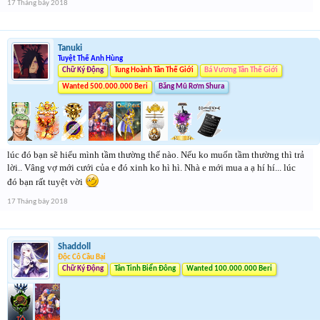
17 Tháng bảy 2018
Tanuki
Tuyệt Thế Anh Hùng
Chữ Ký Động
Tung Hoành Tân Thế Giới
Bá Vương Tân Thế Giới
Wanted 500.000.000 Beri
Băng Mũ Rơm Shura
lúc đó bạn sẽ hiểu mình tầm thường thế nào. Nếu ko muốn tầm thường thì trả
lời.. Vâng vợ mới cưới của e đó xinh ko hì hì. Nhà e mới mua a ạ hí hí... lúc
đó bạn rất tuyệt vời
17 Tháng bảy 2018
Shaddoll
Độc Cô Cầu Bại
Chữ Ký Động
Tân Tinh Biển Đông
Wanted 100.000.000 Beri