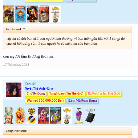
Tanuki said:
↑
vậy thì cả đời bạn là 1 con người tầm thường, vì bạn luôn gắn liền với 1 cái gì đó
của xã hội dựng sẵn, 1 con người ko có niềm tin của bản thân
con người tầm thường thôi mà.
17 Tháng bảy 2018
Tanuki
Tuyệt Thế Anh Hùng
Chữ Ký Động
Tung Hoành Tân Thế Giới
Bá Vương Tân Thế Giới
Wanted 500.000.000 Beri
Băng Mũ Rơm Shura
LongRiver said:
↑