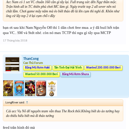
Acc Nam có 1 set VC chuẩn 160 cần gì tẩy lại. Full trang sức đến Ngự thần mộc.
Trận hình all in TC thiên phú chơi MC làm gì. Ngày trước top 2 all sever nên nó
chất lắm. Chơi game mấy năm mà éo biết tháo đồ là lên cụm thì nghỉ đi. Khôn như
ông cứ lấy top 2 ở lại cụm chỗ t đầy
bạn ơi sau khi Nam Nguyễn Off thì 1 dân chơi free mua. a ý đã buil hết trận
qua VC.. SM và Stdt nhé. còn nó max TCTP thì ngu gì tẩy qua MCTP
17 Tháng bảy 2018
ThanCong
Cao Thủ Forum
Băng Mũ Rơm Haki
Tân Tinh Đại Hải Trình
Wanted 200.000.000 Beri
Wanted 50.000.000 Beri
Băng Mũ Rơm Shura
LongRiver said:
↑
Cái acc Vụ Nổ để nguyên team vẫn thua The Rock thôi.Không biết do ảo tưởng hay
do thiếu hiểu biết mà đi tháo tướng
feed trận hình đó mà