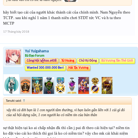
hãy biết tạo cái của người khác thành cái của chính mình. Nam Nguyễn theo
TCTP.. sau khi nghỉ 1 năm 1 thanh niên chơi STDT tức VC và h ta theo
MCTP
17 Tháng bảy 2018
Yui Yuigahama
Bá Đạo Forum
Công Hội ๖ۣۜMoo.s408
Tứ Hoàng
Chữ Ký Động
Bá Vương Tân Thế Giới
Wanted 300.000.000 Beri
Hải Tặc Vương
Tanuki said:
↑
vậy thì cả đời bạn là 1 con người tầm thường, vì bạn luôn gắn liền với 1 cái gì đó
của xã hội dựng sẵn, 1 con người ko có niềm tin của bản thân
sự thật hiện tại ko ai chấp nhận đk thì cần j pai đi theo cái hiện tại? niềm tin
ko đặt vào cái ko thích thì gọi là ko có niềm tin? vậy cho mk cái khái niệm