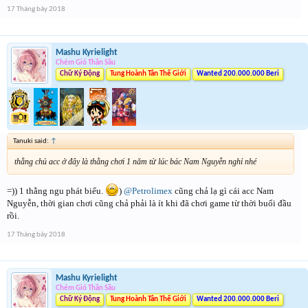
17 Tháng bảy 2018
Mashu Kyrielight
Chém Gió Thần Sầu
Chữ Ký Động
Tung Hoành Tân Thế Giới
Wanted 200.000.000 Beri
Tanuki said:
↑
thằng chủ acc ở đây là thằng chơi 1 năm từ lúc bác Nam Nguyễn nghỉ nhé
=)) 1 thằng ngu phát biểu.
)
@Petrolimex
cũng chả lạ gì cái acc Nam
Nguyễn, thời gian chơi cũng chả phải là ít khi đã chơi game từ thời buổi đầu
rồi.
17 Tháng bảy 2018
Mashu Kyrielight
Chém Gió Thần Sầu
Chữ Ký Động
Tung Hoành Tân Thế Giới
Wanted 200.000.000 Beri