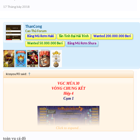
17 Tháng bảy 2018
ThanCong
Cao Thủ Forum
Băng Mũ Rơm Haki
Tân Tinh Đại Hải Trình
Wanted 200.000.000 Beri
Wanted 50.000.000 Beri
Băng Mũ Rơm Shura
kissyou90 said:
↑
VGC MÙA 30
VÒNG CHUNG KẾT
Hiệp 4
Cụm 1
Click to expand...
toàn vụ cá độ