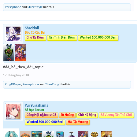
tun 1 nhưng với 1 boaS được hồi sinh và thần thánh thì ๖ۣۜChốtღ๖ۣۜCuối.s71 đã
Persephone
and
StreetStyle
like this.
chính thức hạ gục KnightOfDestiny.s227 và lên ngôi vương
Tỷ số : ๖ۣۜChốtღ๖ۣۜCuối.s71 ( 3- 1 ) KnightOfDestiny.s227
Cụm 4
Kết Thúc
Shaddoll
Cụm 5
Độc Cô Cầu Bại
Kết Thúc
Chữ Ký Động
Tân Tinh Biển Đông
Wanted 100.000.000 Beri
Cụm 6
Kết Thúc
Cụm 7
Kết Thúc
#đã_bỏ_theo_dõi_topic
17 Tháng bảy 2018
KingDRoger
,
Persephone
and
ThanCong
like this.
Yui Yuigahama
Bá Đạo Forum
Công Hội ๖ۣۜMoo.s408
Tứ Hoàng
Chữ Ký Động
Bá Vương Tân Thế Giới
Wanted 300.000.000 Beri
Hải Tặc Vương