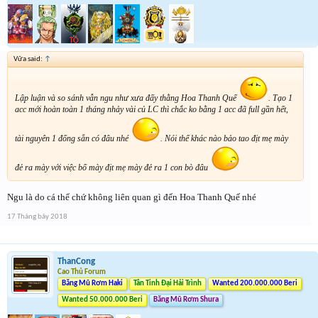
Vữa said:
↑
Lập luận và so sánh vẫn ngu như xưa đấy thằng Hoa Thanh Quế
. Tạo 1
acc mới hoàn toàn 1 tháng nhảy vài củ LC thì chắc ko bằng 1 acc đã full gần hết,
tài nguyên 1 đống sẵn có đâu nhé
. Nói thế khác nào bảo tao địt mẹ mày
đẻ ra mày với việc bố mày địt mẹ mày đẻ ra 1 con bò đâu
Ngu là do cá thể chứ không liên quan gì đến Hoa Thanh Quế nhé
17 Tháng bảy 2018
ThanCong
Cao Thủ Forum
Băng Mũ Rơm Haki
Tân Tinh Đại Hải Trình
Wanted 200.000.000 Beri
Wanted 50.000.000 Beri
Băng Mũ Rơm Shura