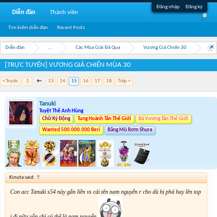
Đăng nhập
Đăng ký
Diễn đàn
Thành viên
Tìm kiếm diễn đàn
Recent Posts
Diễn đàn
...
Các Mùa Giải Đã Qua
Vương Giả Chiến 30
[TRỰC TUYẾN] VƯƠNG GIẢ CHIẾN MÙA 30
< Trước
1
←
13
14
15
16
17
18
Tiếp >
Tanuki
Tuyệt Thế Anh Hùng
Chữ Ký Động
Tung Hoành Tân Thế Giới
Bá Vương Tân Thế Giới
Wanted 500.000.000 Beri
Băng Mũ Rơm Shura
Kinuta said:
↑
Con acc Tanuki s54 này gắn liền vs cái tên nam nguyễn r cho dù bị phá hay lên top
j đi nữa vẫn chỉ có thể là nam nguyễn