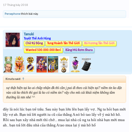
17 Tháng bảy 2018
Persephone
thích bài này.
Tanuki
Tuyệt Thế Anh Hùng
Chữ Ký Động
Tung Hoành Tân Thế Giới
Bá Vương Tân Thế Giới
Wanted 500.000.000 Beri
Băng Mũ Rơm Shura
Kinuta said:
↑
sự thật hiện tại ko ai chấp nhận đk thì cần j pai đi theo cái hiện tại? niềm tin ko đặt
vào cái ko thích thì gọi là ko có niềm tin? vậy cho mk cái khái niệm không tầm
thường là ntn nhé ^^
đây là nói lúc bạn trẻ trâu. Sau này bạn lớn lên bạn lấy vợ.. Ng ta hỏi bạn mới
lấy vợ ah. Bạn trả lời người iu cũ của thằng A nó bỏ tao lấy về ý mà hô hô.
Rồi sau bạn xây nhà mới thì chớ... mua lại nhà củ ng ta hỏi nhà bạn mới mua
ah.. bạn trả lời đâu nhà của thằng A tao mua lại ý mà hô hố