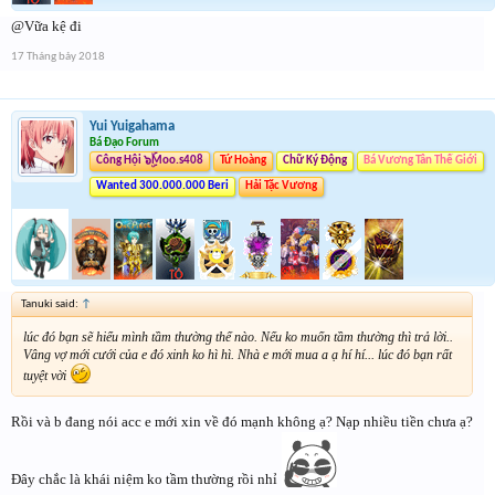
@Vữa kệ đi
17 Tháng bảy 2018
Yui Yuigahama
Bá Đạo Forum
Công Hội ๖ۣۜMoo.s408
Tứ Hoàng
Chữ Ký Động
Bá Vương Tân Thế Giới
Wanted 300.000.000 Beri
Hải Tặc Vương
Tanuki said:
↑
lúc đó bạn sẽ hiểu mình tầm thường thế nào. Nếu ko muốn tầm thường thì trả lời..
Vâng vợ mới cưới của e đó xinh ko hì hì. Nhà e mới mua a ạ hí hí... lúc đó bạn rất
tuyệt vời
Rồi và b đang nói acc e mới xin về đó mạnh không ạ? Nạp nhiều tiền chưa ạ?
Đây chắc là khái niệm ko tầm thường rồi nhỉ