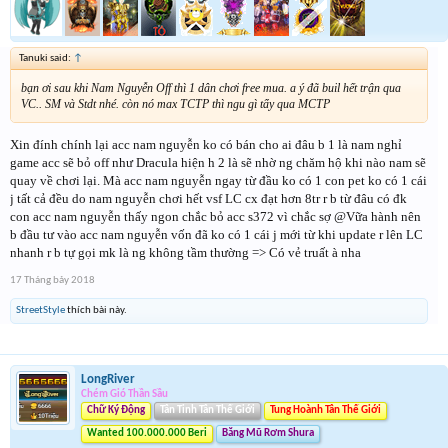
Tanuki said:
↑
bạn ơi sau khi Nam Nguyễn Off thì 1 dân chơi free mua. a ý đã buil hết trận qua
VC.. SM và Stdt nhé. còn nó max TCTP thì ngu gì tẩy qua MCTP
Xin đính chính lại acc nam nguyễn ko có bán cho ai đâu b 1 là nam nghỉ
game acc sẽ bỏ off như Dracula hiện h 2 là sẽ nhờ ng chăm hộ khi nào nam sẽ
quay về chơi lại. Mà acc nam nguyễn ngay từ đầu ko có 1 con pet ko có 1 cái
j tất cả đều do nam nguyễn chơi hết vsf LC cx đạt hơn 8tr r b từ đâu có đk
con acc nam nguyễn thấy ngon chắc bỏ acc s372 vì chắc sợ @Vữa hành nên
b đầu tư vào acc nam nguyễn vốn đã ko có 1 cái j mới từ khi update r lên LC
nhanh r b tự gọi mk là ng không tầm thường => Có vẻ truất à nha
17 Tháng bảy 2018
StreetStyle
thích bài này.
LongRiver
Chém Gió Thần Sầu
Chữ Ký Động
Tân Tinh Tân Thế Giới
Tung Hoành Tân Thế Giới
Wanted 100.000.000 Beri
Băng Mũ Rơm Shura