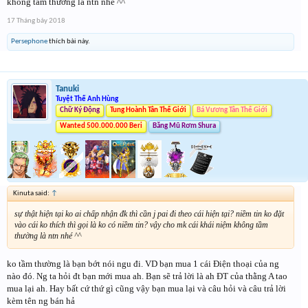
không tầm thường là ntn nhé ^^
17 Tháng bảy 2018
Persephone
thích bài này.
Tanuki
Tuyệt Thế Anh Hùng
Chữ Ký Động
Tung Hoành Tân Thế Giới
Bá Vương Tân Thế Giới
Wanted 500.000.000 Beri
Băng Mũ Rơm Shura
Kinuta said:
↑
sự thật hiện tại ko ai chấp nhận đk thì cần j pai đi theo cái hiện tại? niềm tin ko đặt
vào cái ko thích thì gọi là ko có niềm tin? vậy cho mk cái khái niệm không tầm
thường là ntn nhé ^^
ko tầm thường là bạn bớt nói ngu đi. VD bạn mua 1 cái Điện thoại của ng
nào đó. Ng ta hỏi đt bạn mới mua ah. Bạn sẽ trả lời là ah ĐT của thằng A tao
mua lại ah. Hay bất cứ thứ gì cũng vậy bạn mua lại và câu hỏi và câu trả lời
kèm tên ng bán hả