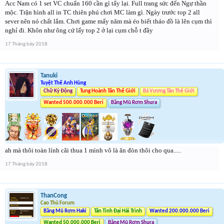
Acc Nam có 1 set VC chuẩn 160 cần gì tẩy lại. Full trang sức đến Ngự thần
mộc. Trận hình all in TC thiên phú chơi MC làm gì. Ngày trước top 2 all
sever nên nó chất lắm. Chơi game mấy năm mà éo biết tháo đồ là lên cụm thì
nghỉ đi. Khôn như ông cứ lấy top 2 ở lại cụm chỗ t đầy
17 Tháng bảy 2018
Tanuki
Tuyệt Thế Anh Hùng
Chữ Ký Động
Tung Hoành Tân Thế Giới
Bá Vương Tân Thế Giới
Wanted 500.000.000 Beri
Băng Mũ Rơm Shura
ah mà thôi toàn lính cãi thua 1 mình vô là ăn đòn thôi cho qua.....
17 Tháng bảy 2018
ThanCong
Cao Thủ Forum
Băng Mũ Rơm Haki
Tân Tinh Đại Hải Trình
Wanted 200.000.000 Beri
Wanted 50.000.000 Beri
Băng Mũ Rơm Shura