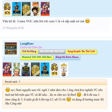
Vữa kệ đi. 3 mùa VGC nữa lên tới cụm 1 là vả sấp mặt nó mà
17 Tháng bảy 2018
LongRiver
Chém Gió Thần Sầu
Chữ Ký Động
Tân Tinh Tân Thế Giới
Tung Hoành Tân Thế Giới
Wanted 100.000.000 Beri
Băng Mũ Rơm Shura
Tanuki said:
↑
acc Nam nguyễn xưa rồi. nghỉ 1 năm đưa cho 1 ông chơi free nghiện VC nên
buil nát hết trận qua VC và đồ nữa... lúc m cầm acc là 8m4
. Bi h thì sau 1
time cũng đc 5..6 tuần gì đó h lên top LC all 15 rồi
và đang đi hướng team Nộ
Ma Công nhé