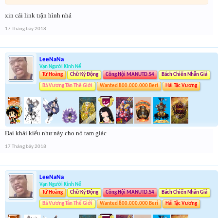
xin cái link trận hình nhá
17 Tháng bảy 2018
LeeNaNa
Vạn Người Kính Nể
Tứ Hoàng
Chữ Ký Động
Công Hội MANUTD.S4
Bách Chiến Nhẫn Giả
Bá Vương Tân Thế Giới
Wanted 800.000.000 Beri
Hải Tặc Vương
Đại khái kiểu như này cho nó tam giác
17 Tháng bảy 2018
LeeNaNa
Vạn Người Kính Nể
Tứ Hoàng
Chữ Ký Động
Công Hội MANUTD.S4
Bách Chiến Nhẫn Giả
Bá Vương Tân Thế Giới
Wanted 800.000.000 Beri
Hải Tặc Vương