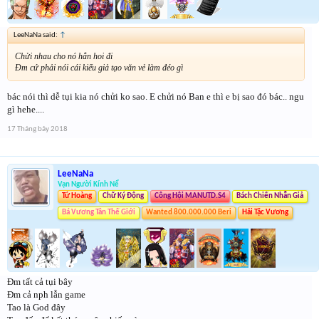
LeeNaNa said:
↑
Chửi nhau cho nó hẳn hoi đi
Đm cứ phải nói cái kiểu giả tạo văn vẻ làm đéo gì
bác nói thì dễ tụi kia nó chửi ko sao. E chửi nó Ban e thì e bị sao đó bác.. ngu
gì hehe....
17 Tháng bảy 2018
LeeNaNa
Vạn Người Kính Nể
Tứ Hoàng
Chữ Ký Động
Công Hội MANUTD.S4
Bách Chiến Nhẫn Giả
Bá Vương Tân Thế Giới
Wanted 800.000.000 Beri
Hải Tặc Vương
Đm tất cả tụi bây
Đm cả nph lẫn game
Tao là God đây