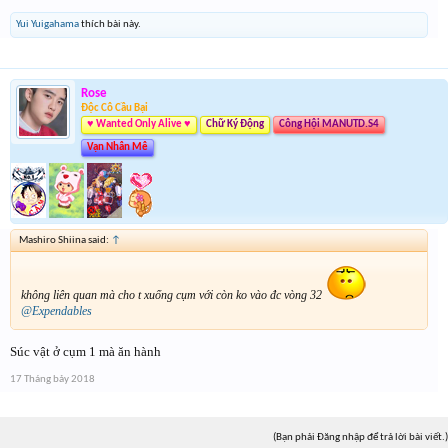
Yui Yuigahama
thích bài này.
Rose
Độc Cô Cầu Bại
♥ Wanted Only Alive ♥
Chữ Ký Động
Công Hội MANUTD.S4
Vạn Nhân Mê
Mashiro Shiina said:
↑
không liên quan mà cho t xuống cụm với còn ko vào đc vòng 32
@Expendables
Súc vật ở cụm 1 mà ăn hành
17 Tháng bảy 2018
(Bạn phải Đăng nhập để trả lời bài viết.)