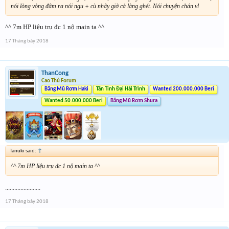
nói lòng vòng đâm ra nói ngu + cù nhây giờ cả làng ghét. Nói chuyện chán vl
^^ 7m HP liệu trụ đc 1 nộ main ta ^^
17 Tháng bảy 2018
ThanCong
Cao Thủ Forum
Băng Mũ Rơm Haki
Tân Tinh Đại Hải Trình
Wanted 200.000.000 Beri
Wanted 50.000.000 Beri
Băng Mũ Rơm Shura
Tanuki said:
↑
^^ 7m HP liệu trụ đc 1 nộ main ta ^^
.......................
17 Tháng bảy 2018