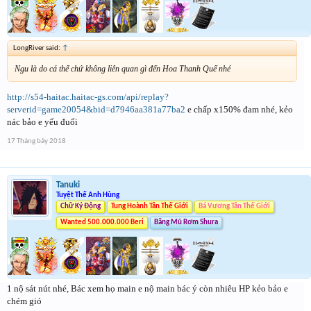
LongRiver said:
↑
Ngu là do cá thể chứ không liên quan gì đến Hoa Thanh Quế nhé
http://s54-haitac.haitac-gs.com/api/replay?
serverid=game20054&bid=d7946aa381a77ba2
e chấp x150% đam nhé, kẻo
nác bảo e yếu đuối
17 Tháng bảy 2018
Tanuki
Tuyệt Thế Anh Hùng
Chữ Ký Động
Tung Hoành Tân Thế Giới
Bá Vương Tân Thế Giới
Wanted 500.000.000 Beri
Băng Mũ Rơm Shura
1 nộ sát nút nhé, Bác xem họ main e nộ main bác ý còn nhiêu HP kẻo bảo e
chém gió