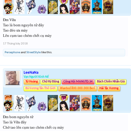
Đm Vữa
Tao là bom nguyên tử đây
Tao đéo ưa mày
Lên cụm tao chém chết cụ mày
17 Tháng bảy 2018
Persephone
and
StreetStyle
like this.
LeeNaNa
Vạn Người Kính Nể
Tứ Hoàng
Chữ Ký Động
Công Hội MANUTD.S4
Bách Chiến Nhẫn Giả
Bá Vương Tân Thế Giới
Wanted 800.000.000 Beri
Hải Tặc Vương
Đm bom nguyên tử
Tao là Vữa đây
Chờ tao lên cụm tao chém chết cụ mày