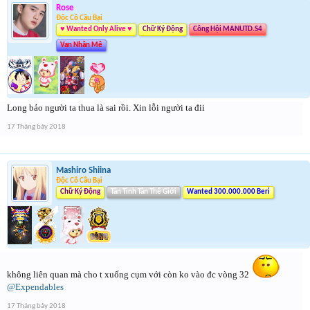
Rose
Độc Cô Cầu Bại
♥ Wanted Only Alive ♥
Chữ Ký Động
Công Hội MANUTD.S4
Vạn Nhân Mê
Long bảo người ta thua là sai rồi. Xin lỗi người ta đii
17 Tháng bảy 2018
Mashiro Shiina
Độc Cô Cầu Bại
Chữ Ký Động
Tân Tinh Tân Thế Giới
Wanted 300.000.000 Beri
không liên quan mà cho t xuống cụm với còn ko vào đc vòng 32
@Expendables
17 Tháng bảy 2018