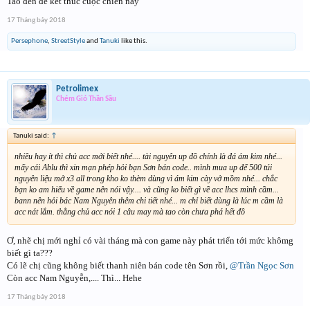
Tao đến để kết thúc cuộc chiến này
17 Tháng bảy 2018
Persephone
,
StreetStyle
and
Tanuki
like this.
Petrolimex
Chém Gió Thần Sầu
Tanuki said:
↑
nhiều hay ít thì chủ acc mới biết nhé.... tài nguyên up đồ chính là đá ám kim nhé...
mấy cái Ablu thì xin mạn phép hỏi bạn Sơn bán code.. mình mua up để 500 túi
nguyên liệu mở x3 all trong kho ko thèm dùng vì ám kim cày vở mồm nhé... chắc
bạn ko am hiểu về game nên nói vậy.... và cũng ko biết gì về acc lhcs mình cầm...
bann nên hỏi bác Nam Nguyên thêm chi tiết nhé... m chỉ biết dùng là lúc m cầm là
acc nát lắm. thằng chủ acc nói 1 câu may mà tao còn chưa phá hết đồ
Ơ, nhẽ chị mới nghỉ có vài tháng mà con game này phát triển tới mức khômg
biết gì ta???
Có lẽ chị cũng không biết thanh niên bán code tên Sơn rồi,
@Trần Ngọc Sơn
Còn acc Nam Nguyễn,.... Thì... Hehe
17 Tháng bảy 2018