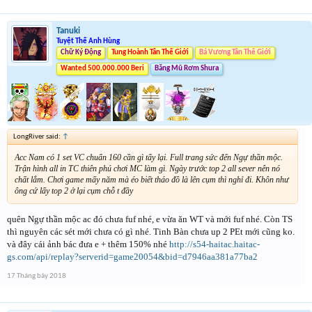
Tanuki
Tuyệt Thế Anh Hùng
Chữ Ký Động
Tung Hoành Tân Thế Giới
Bá Vương Tân Thế Giới
Wanted 500.000.000 Beri
Băng Mũ Rơm Shura
LongRiver said:
↑
Acc Nam có 1 set VC chuẩn 160 cần gì tẩy lại. Full trang sức đến Ngự thần mộc.
Trận hình all in TC thiên phú chơi MC làm gì. Ngày trước top 2 all sever nên nó
chất lắm. Chơi game mấy năm mà éo biết tháo đồ là lên cụm thì nghỉ đi. Khôn như
ông cứ lấy top 2 ở lại cụm chỗ t đầy
quên Ngự thần mộc ac đó chưa fuf nhé, e vừa ăn WT và mới fuf nhé. Còn TS
thì nguyên các sét mới chưa có gì nhé. Tinh Bàn chưa up 2 PEt mới cũng ko.
và đây cái ảnh bác đưa e + thêm 150% nhé
http://s54-haitac.haitac-
gs.com/api/replay?serverid=game20054&bid=d7946aa381a77ba2
17 Tháng bảy 2018