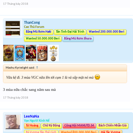
17 Tháng bảy 2018
ThanCong
Cao Thủ Forum
Băng Mũ Rơm Haki
Tân Tinh Đại Hải Trình
Wanted 200.000.000 Beri
Wanted 50.000.000 Beri
Băng Mũ Rơm Shura
Mashu Kyrielight said:
↑
Vữa kệ đi. 3 mùa VGC nữa lên tới cụm 1 là vả sấp mặt nó mà
3 mùa nữa chắc sang năm sau mà
17 Tháng bảy 2018
LeeNaNa
Vạn Người Kính Nể
Tứ Hoàng
Chữ Ký Động
Công Hội MANUTD.S4
Bách Chiến Nhẫn Giả
Bá Vương Tân Thế Giới
Wanted 800.000.000 Beri
Hải Tặc Vương