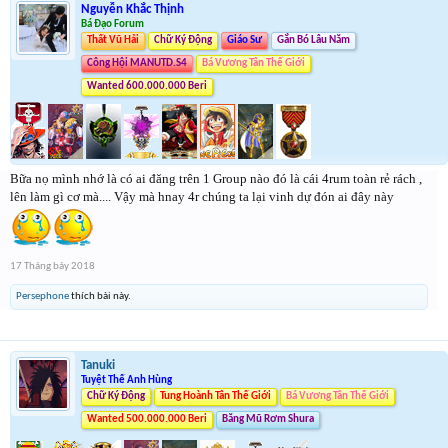
Nguyễn Khắc Thịnh
Bá Đạo Forum
Thất Vũ Hải
Chữ Ký Động
Giáo Sư
Gắn Bó Lâu Năm
Công Hội MANUTD.S4
Bá Vương Tân Thế Giới
Wanted 600.000.000 Beri
Bữa nọ mình nhớ là có ai đăng trên 1 Group nào đó là cái 4rum toàn rẻ rách ,
lên làm gì cơ mà.... Vậy mà hnay 4r chúng ta lại vinh dự đón ai đây này
17 Tháng bảy 2018
Persephone
thích bài này.
Tanuki
Tuyệt Thế Anh Hùng
Chữ Ký Động
Tung Hoành Tân Thế Giới
Bá Vương Tân Thế Giới
Wanted 500.000.000 Beri
Băng Mũ Rơm Shura