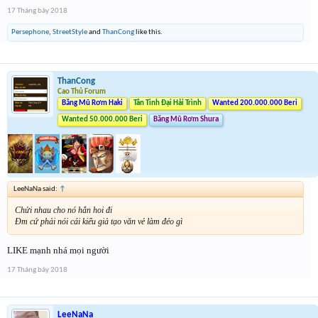
17 Tháng bảy 2018
Persephone
,
StreetStyle
and
ThanCong
like this.
ThanCong
Cao Thủ Forum
Băng Mũ Rơm Haki
Tân Tinh Đại Hải Trình
Wanted 200.000.000 Beri
Wanted 50.000.000 Beri
Băng Mũ Rơm Shura
LeeNaNa said:
↑
Chửi nhau cho nó hẳn hoi đi
Đm cứ phải nói cái kiểu giả tạo văn vẻ làm đéo gì
LIKE mạnh nhá mọi người
17 Tháng bảy 2018
LeeNaNa