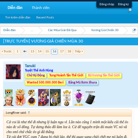
Đăng nhập
Đăng ký
Diễn đàn
Thành viên
Tìm kiếm diễn đàn
Recent Posts
Diễn đàn
...
Các Mùa Giải Đã Qua
Vương Giả Chiến 30
[TRỰC TUYẾN] VƯƠNG GIẢ CHIẾN MÙA 30
< Trước
1
←
13
14
15
16
17
18
Tiếp >
Tanuki
Tuyệt Thế Anh Hùng
Chữ Ký Động
Tung Hoành Tân Thế Giới
Bá Vương Tân Thế Giới
Wanted 500.000.000 Beri
Băng Mũ Rơm Shura
LongRiver said:
↑
Cứ coi là như thế đi nhưng lý luận ngu vl. Lần nào cũng 1 mình một kiểu cãi thế éo
nào đc số đông. Tự dưng tháo đồ làm loz à. Cứ để nguyên trận đó main VC nó vã
cho sml chứ chắc éo gì đã thắng.
Từ cái đợt VGC cụm 7 đang bị chửi láo, thế thì quay sang chửi chết mẹ nó luôn đi,