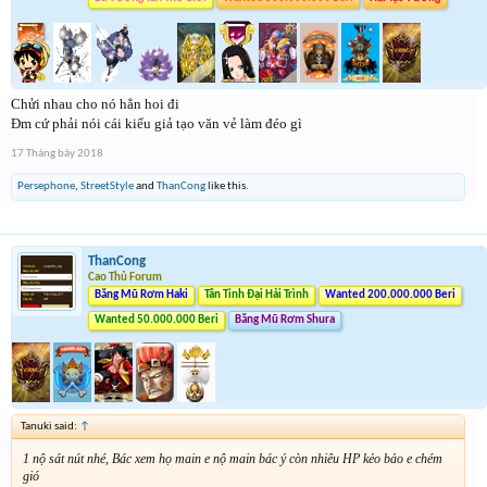
Chửi nhau cho nó hẳn hoi đi
Đm cứ phải nói cái kiểu giả tạo văn vẻ làm đéo gì
17 Tháng bảy 2018
Persephone
,
StreetStyle
and
ThanCong
like this.
ThanCong
Cao Thủ Forum
Băng Mũ Rơm Haki
Tân Tinh Đại Hải Trình
Wanted 200.000.000 Beri
Wanted 50.000.000 Beri
Băng Mũ Rơm Shura
Tanuki said:
↑
1 nộ sát nút nhé, Bác xem họ main e nộ main bác ý còn nhiêu HP kẻo bảo e chém
gió