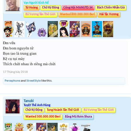
Vạn Người Kính Nể
Tứ Hoàng
Chữ Ký Động
Công Hội MANUTD.S4
Bách Chiến Nhẫn Giả
Bá Vương Tân Thế Giới
Wanted 800.000.000 Beri
Hải Tặc Vương
Đm vữa
Đm bom nguyên tử
Bọn tao là trung gian
Kệ cụ tụi mày
Thích chửi nhau ib riêng mà chửi
17 Tháng bảy 2018
Persephone
and
StreetStyle
like this.
Tanuki
Tuyệt Thế Anh Hùng
Chữ Ký Động
Tung Hoành Tân Thế Giới
Bá Vương Tân Thế Giới
Wanted 500.000.000 Beri
Băng Mũ Rơm Shura