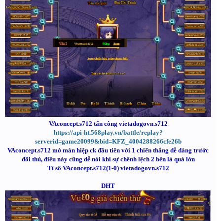
VAconcept.s712 tấn công vietadogovn.s712
https://api-ht.568play.vn/battle/replay?
serverid=game20099&bid=KFZ_4004288266cfe26b
VAconcept.s712 mở màn hiệp ck đầu tiên với 1 chiến thắng dễ dàng trước
đối thủ, điều này cũng dễ nói khi sự chênh lệch 2 bên là quá lớn
Tỉ số VAconcept.s712(1-0) vietadogovn.s712
DHT