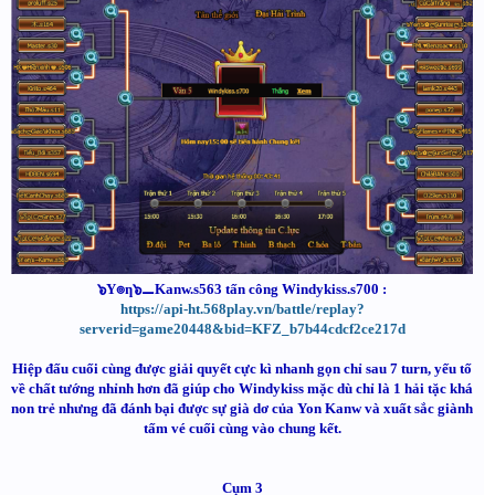
๖Y๏ƞ๖⚊Kanw.s563 tấn công Windykiss.s700 :
https://api-ht.568play.vn/battle/replay?
serverid=game20448&bid=KFZ_b7b44cdcf2ce217d
Hiệp đấu cuối cùng được giải quyết cực kì nhanh gọn chỉ sau 7 turn, yếu tố
về chất tướng nhỉnh hơn đã giúp cho Windykiss mặc dù chỉ là 1 hải tặc khá
non trẻ nhưng đã đánh bại được sự già dơ của Yon Kanw và xuất sắc giành
tấm vé cuối cùng vào chung kết.
Cụm 3