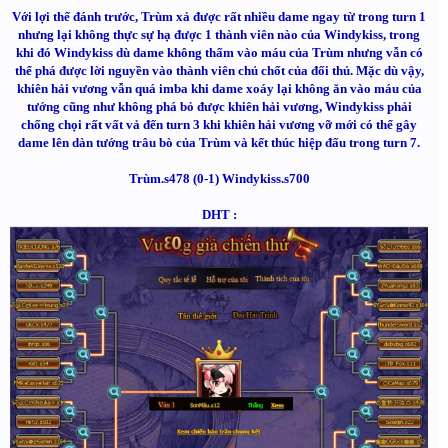
Với lợi thế đánh trước, Trùm xả được rất nhiều dame ngay từ trong turn 1
nhưng lại không thực sự hạ được 1 thành viên nào của Windykiss, trong
khi đó Windykiss dù dame không thấm vào máu của Trùm nhưng vẫn có
thể phá được lời nguyền vào thành viên chủ chốt của đối thủ. Mặc dù vậy,
khiên hải vương vẫn quá imba khi dame xoáy lại không ăn vào máu của
tướng cũng như không phá bỏ được khiên hải vương, Windykiss phải
chống chọi rất vất vả đến turn 3 khi khiên hải vương vỡ mới có thể gây
dame lên dàn tướng trâu bò của Trùm và kết thúc hiệp đấu trong turn 7.
Trùm.s478 (0-1) Windykiss.s700
DHT :