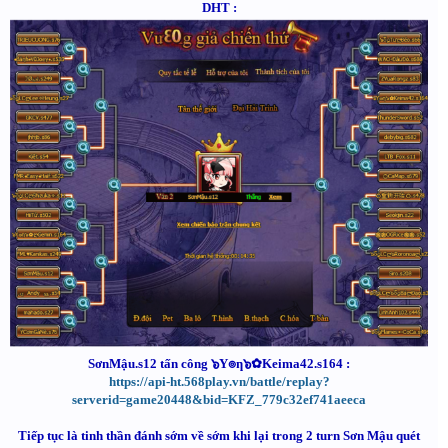
DHT :
SơnMậu.s12 tấn công ๖Y๏ƞ๖✿Keima42.s164 :
https://api-ht.568play.vn/battle/replay?
serverid=game20448&bid=KFZ_779c32ef741aeeca
Tiếp tục là tinh thần đánh sớm về sớm khi lại trong 2 turn Sơn Mậu quét