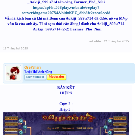
_Aokiji_S99.s714 tấn công Farmer_Phố_Núii
https://api-ht.568play.vn/battle/replay?
serverid=game20754&bid=KFZ_dbb8fc2ccea0ecdd
Vẫn là kịch bản cũ khi mà Benn của Aokiji_S99.s714 đã được nộ và MVp
vẫn là của anh ấy. Tỉ số tạm thời cân ăbngf dành cho Aokiji_S99.s714
_Aokiji_S99.s714 (2-2) Farmer_Phố_Núii
Last edited:
21 Tháng hai 2025
19 Tháng hai 2025
OreYahari
Tuyệt Thế Anh Hùng
Staff Member
Moderator
BÁN KẾT
HIỆP 5
Cụm 2 :
Hiệp 5 :