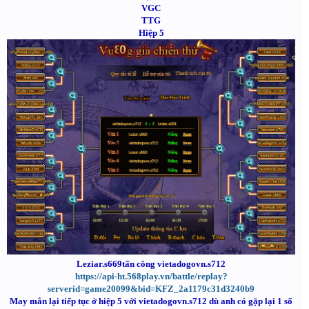
VGC
TTG
Hiệp 5
Leziar.s669tấn công vietadogovn.s712
https://api-ht.568play.vn/battle/replay?
serverid=game20099&bid=KFZ_2a1179c31d3240b9
May mắn lại tiếp tục ở hiệp 5 với vietadogovn.s712 dù anh có gặp lại 1 số