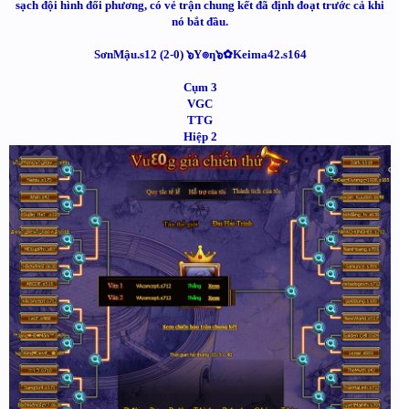
sạch đội hình đối phương, có vẻ trận chung kết đã định đoạt trước cả khi
nó bắt đầu.
SơnMậu.s12 (2-0) ๖Y๏ƞ๖✿Keima42.s164
Cụm 3
VGC
TTG
Hiệp 2