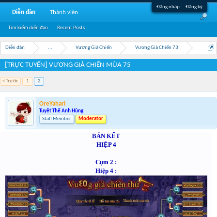
Đăng nhập
Đăng ký
Diễn đàn
Thành viên
Tìm kiếm diễn đàn
Recent Posts
Diễn đàn
...
Vương Giả Chiến
Vương Giả Chiến 73
[TRỰC TUYẾN] VƯƠNG GIẢ CHIẾN MÙA 75
< Trước
1
2
OreYahari
Tuyệt Thế Anh Hùng
Staff Member
Moderator
BÁN KẾT
HIỆP 4
Cụm 2 :
Hiệp 4 :