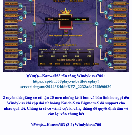
๖Y๏ƞ๖⚊Kanw.s563 tấn công Windykiss.s700 :
https://api-ht.568play.vn/battle/replay?
serverid=game20448&bid=KFZ_2232ada766b96620
2 tuyển thủ giằng co tới tận 26 turn nhưng kẻ lì lợm và bản lĩnh hơn gọi tên
Windykiss khi cặp đôi tứ hoàng Kaido-S và Bigmom-S đã support cho
nhau quá tốt. Chúng ta sẽ có ván 5 cực kì căng thẳng để quyết định tấm vé
còn lại vào chung kết
๖Y๏ƞ๖⚊Kanw.s563 (2-2) Windykiss.s700