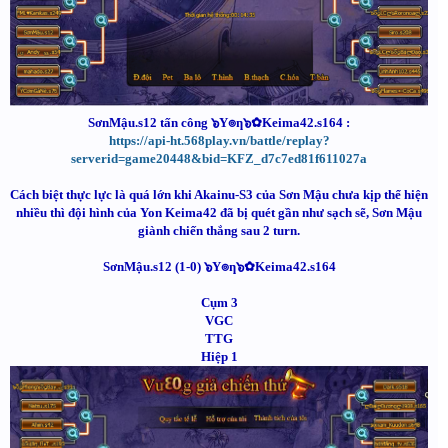
SơnMậu.s12 tấn công ๖Y๏ƞ๖✿Keima42.s164 :
https://api-ht.568play.vn/battle/replay?
serverid=game20448&bid=KFZ_d7c7ed81f611027a
Cách biệt thực lực là quá lớn khi Akainu-S3 của Sơn Mậu chưa kịp thể hiện
nhiều thì đội hình của Yon Keima42 đã bị quét gần như sạch sẽ, Sơn Mậu
giành chiến thắng sau 2 turn.
SơnMậu.s12 (1-0) ๖Y๏ƞ๖✿Keima42.s164
Cụm 3
VGC
TTG
Hiệp 1