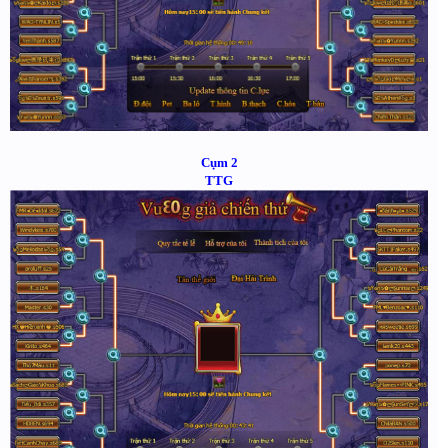
Cụm 2
TTG