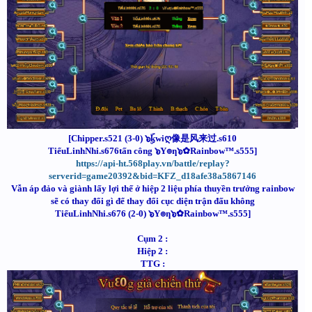
[Chipper.s521 (3-0) ๖ۣۜkwiღ像是风来过.s610
TiểuLinhNhi.s676tấn công ๖Y๏ƞ๖✿Rainbow™.s555]
https://api-ht.568play.vn/battle/replay?
serverid=game20392&bid=KFZ_d18afe38a5867146
Vẫn áp đảo và giành lấy lợi thế ở hiệp 2 liệu phía thuyền trưởng rainbow
sẽ có thay đổi gì để thay đổi cục diện trận đấu không
TiểuLinhNhi.s676 (2-0) ๖Y๏ƞ๖✿Rainbow™.s555]
Cụm 2 :
Hiệp 2 :
TTG :