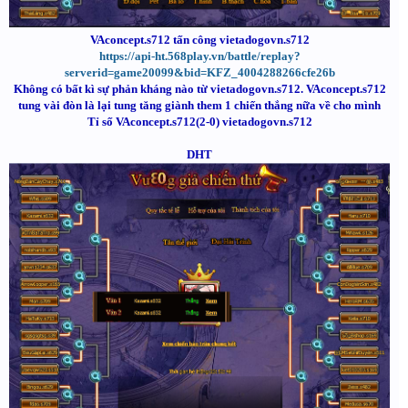
VAconcept.s712 tấn công vietadogovn.s712
https://api-ht.568play.vn/battle/replay?
serverid=game20099&bid=KFZ_4004288266cfe26b
Không có bất kì sự phản kháng nào từ vietadogovn.s712. VAconcept.s712
tung vài đòn là lại tung tăng giành them 1 chiến thắng nữa về cho mình
Tỉ số VAconcept.s712(2-0) vietadogovn.s712
DHT