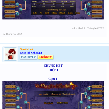
Last edited:
21 Tháng hai 2025
19 Tháng hai 2025
OreYahari
Tuyệt Thế Anh Hùng
Staff Member
Moderator
CHUNG KẾT
HIỆP 1
Cụm 1: