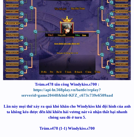
Trùm.s478 tấn công Windykiss.s700 :
https://api-ht.568play.vn/battle/replay?
serverid=game20448&bid=KFZ_c673c739e6509aad
Lần này mọi thứ xảy ra quá khó khăn cho Windykiss khi đội hình của anh
ta không kéo được đến khi khiên hải vương nát và nhận thất bại nhanh
chóng sau đó ở turn 5.
Trùm.s478 (1-1) Windykiss.s700