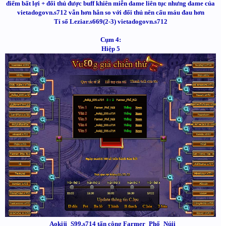
điểm bất lợi + đối thủ được buff khiên miễn dame liên tục nhưng dame của
vietadogovn.s712 vẫn hơn hẳn so với đối thủ nên cấu máu đau hơn
Tỉ số Leziar.s669(2-3) vietadogovn.s712
Cụm 4:
Hiệp 5
_Aokiji_S99.s714 tấn công Farmer_Phố_Núii