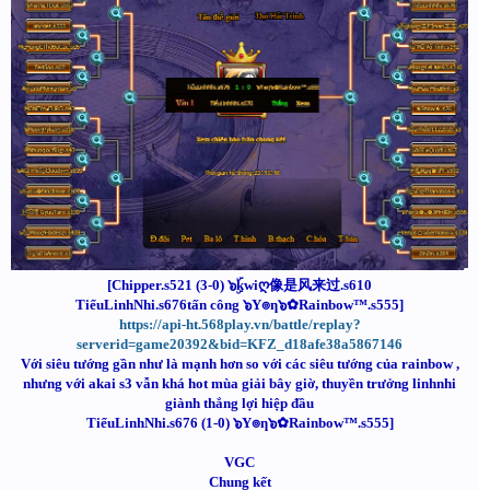
[Chipper.s521 (3-0) ๖ۣۜkwiღ像是风来过.s610
TiểuLinhNhi.s676tấn công ๖Y๏ƞ๖✿Rainbow™.s555]
https://api-ht.568play.vn/battle/replay?
serverid=game20392&bid=KFZ_d18afe38a5867146
Với siêu tướng gần như là mạnh hơn so với các siêu tướng của rainbow ,
nhưng với akai s3 vẫn khá hot mùa giải bây giờ, thuyền trưởng linhnhi
giành thắng lợi hiệp đầu
TiểuLinhNhi.s676 (1-0) ๖Y๏ƞ๖✿Rainbow™.s555]
VGC
Chung kết