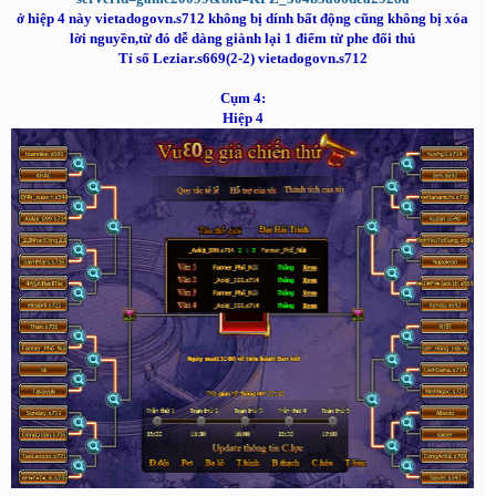
ở hiệp 4 này vietadogovn.s712 không bị dính bất động cũng không bị xóa
lời nguyền,từ đó dễ dàng giành lại 1 điểm từ phe đối thủ
Tỉ số Leziar.s669(2-2) vietadogovn.s712
Cụm 4:
Hiệp 4