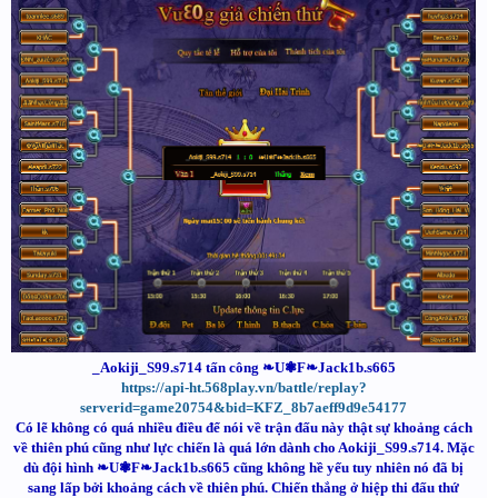
_Aokiji_S99.s714 tấn công ❧U❃F❧Jack1b.s665
https://api-ht.568play.vn/battle/replay?
serverid=game20754&bid=KFZ_8b7aeff9d9e54177
Có lẽ không có quá nhiều điều để nói về trận đấu này thật sự khoảng cách
về thiên phú cũng như lực chiến là quá lớn dành cho Aokiji_S99.s714. Mặc
dù đội hình ❧U❃F❧Jack1b.s665 cũng không hề yếu tuy nhiên nó đã bị
sang lấp bởi khoảng cách về thiên phú. Chiến thắng ở hiệp thi đấu thứ