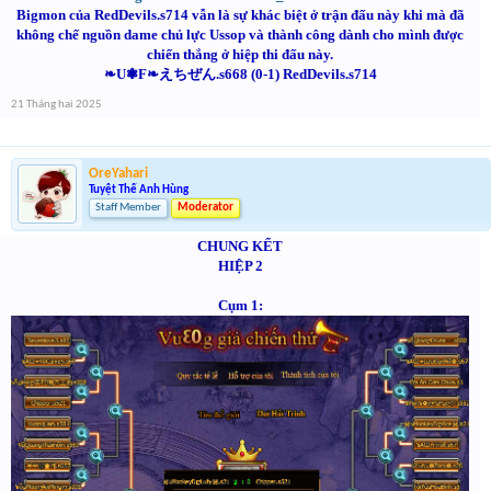
Bigmon của RedDevils.s714 vẫn là sự khác biệt ở trận đấu này khi mà đã
không chế nguồn dame chủ lực Ussop và thành công dành cho mình được
chiến thắng ở hiệp thi đấu này.
❧U❃F❧えちぜん.s668 (0-1) RedDevils.s714
21 Tháng hai 2025
OreYahari
Tuyệt Thế Anh Hùng
Staff Member
Moderator
CHUNG KỂT
HIỆP 2
Cụm 1: