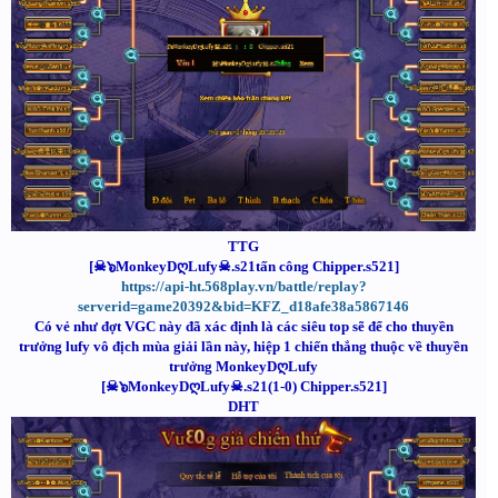
TTG
[☠๖MonkeyDღLufy☠.s21tấn công Chipper.s521]
https://api-ht.568play.vn/battle/replay?
serverid=game20392&bid=KFZ_d18afe38a5867146
Có vẻ như đợt VGC này đã xác định là các siêu top sẽ để cho thuyền
trưởng lufy vô địch mùa giải lần này, hiệp 1 chiến thắng thuộc về thuyền
trưởng MonkeyDღLufy
[☠๖MonkeyDღLufy☠.s21(1-0) Chipper.s521]
DHT