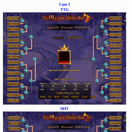
Cụm 3
TTG
DHT