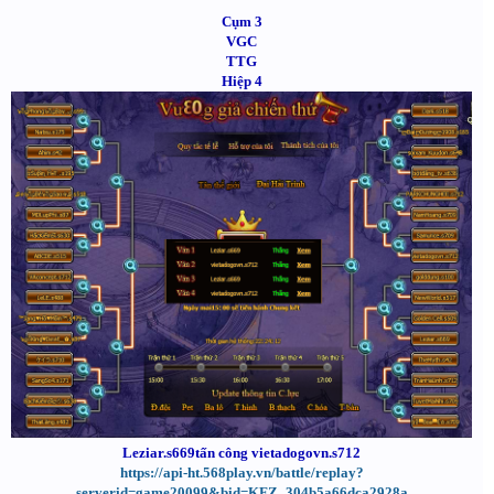
Cụm 3
VGC
TTG
Hiệp 4
Leziar.s669tấn công vietadogovn.s712
https://api-ht.568play.vn/battle/replay?
serverid=game20099&bid=KFZ_304b5a66dca2928a