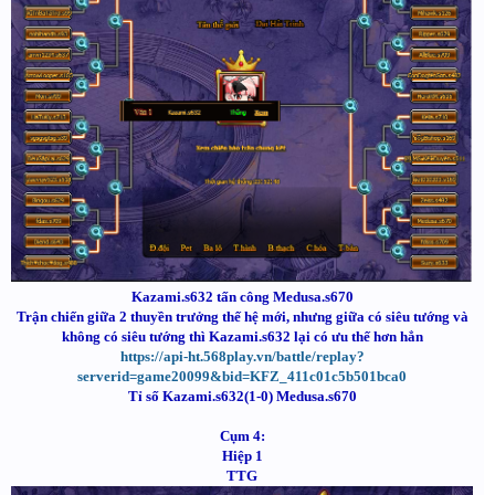
Kazami.s632 tấn công Medusa.s670
Trận chiến giữa 2 thuyền trưởng thế hệ mới, nhưng giữa có siêu tướng và
không có siêu tướng thì Kazami.s632 lại có ưu thế hơn hẳn
https://api-ht.568play.vn/battle/replay?
serverid=game20099&bid=KFZ_411c01c5b501bca0
Tỉ số Kazami.s632(1-0) Medusa.s670
Cụm 4:
Hiệp 1
TTG