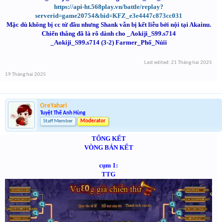
https://api-ht.568play.vn/battle/replay?
serverid=game20754&bid=KFZ_e3e4447c873cc031
Mặc dù không bị cc từ đầu nhưng Shank vẫn bị kết liễu bởi nội tại Akainu.
Chiến thắng đã là rõ dành cho _Aokiji_S99.s714
_Aokiji_S99.s714 (3-2) Farmer_Phố_Núii
Last edited:
21 Tháng hai 2025
19 Tháng hai 2025
OreYahari
Tuyệt Thế Anh Hùng
Staff Member
Moderator
TỔNG KẾT
VÒNG BÁN KẾT
cụm 1:
TTG