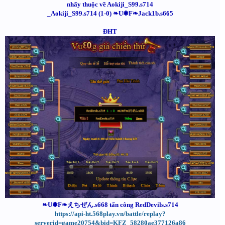
nhấy thuộc về Aokiji_S99.s714
_Aokiji_S99.s714 (1-0) ❧U❃F❧Jack1b.s665
ĐHT
❧U❃F❧えちぜん.s668 tấn công RedDevils.s714
https://api-ht.568play.vn/battle/replay?
serverid=game20754&bid=KFZ_58280ae377126a86