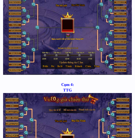
Cụm 4:
TTG