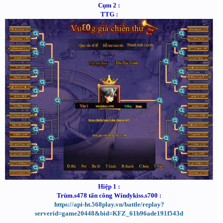
Cụm 2 :
TTG :
Hiệp 1 :
Trùm.s478 tấn công Windykiss.s700 :
https://api-ht.568play.vn/battle/replay?
serverid=game20448&bid=KFZ_61b96ade191f543d