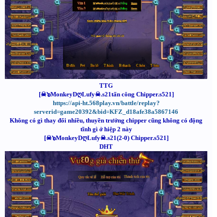
TTG
[☠๖MonkeyDღLufy☠.s21tấn công Chipper.s521]
https://api-ht.568play.vn/battle/replay?
serverid=game20392&bid=KFZ_d18afe38a5867146
Không có gì thay đổi nhiều, thuyền trưởng chipper cũng không có động
tĩnh gì ở hiệp 2 này
[☠๖MonkeyDღLufy☠.s21(2-0) Chipper.s521]
DHT