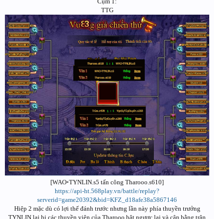
Cụm 1:
TTG
[WAO◦TYNLIN.s5 tấn công Tharooo.s610]
https://api-ht.568play.vn/battle/replay?
serverid=game20392&bid=KFZ_d18afe38a5867146
Hiệp 2 mặc dù có lợi thế đánh trước nhưng lần này phía thuyền trưởng
TYNLIN lại bị các thuyền viên của Tharooo bật ngược lại và cân bằng trận