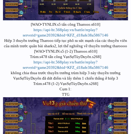
[WAO◦TYNLIN.s5 tấn công Tharooo.s610]
https://api-ht.568play.vn/battle/replay?
serverid=game20392&bid=KFZ_d18afe38a5867146
Hiệp 3 thuyền trưởng Tharooo tiếp tục phô ra sức mạnh của các thuyền viên
của mình trước quân bài sharks2, lợi thế nghiêng về thuyền trưởng tharoooo
[WAO◦TYNLIN.s5 (1-2) Tharooo.s610]
Trùm.s478 tấn công VạnSựTùyDuyên.s268]
https://api-ht.568play.vn/battle/replay?
serverid=game20392&bid=KFZ_d18afe38a5867146
không chia thua trước thuyền trưởng trùm hiệp 3 này thuyền trưởng
VạnSựTùyDuyên đã dứt điểm và lấy thêm 1 chiến thắng ở hiệp 3
Trùm.s478 (1-2) VạnSựTùyDuyên.s268]
Cụm 1:
TTG