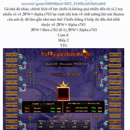
serverid=game20800&bid=KFZ_8109b2a930d3adb6
Gà nhà đá nhàu, chênh lệch về lực chiến là không quá nhiều đến từ cả 2 tuy
nhiên có vẻ ౨FW✧Alpha.s763 lại vượt trội hơn về chất tướng khi mà Akainu
của anh ấy đã làm gần như mọi thứ. Chiến thắng ở hiệp thi đấu thứ nhất
thuộc về ౨FW✧Alpha.s763
౨FW✧Shee.s762 (0-1) ౨FW✧Alpha.s763
Cụm 4:
Hiệp 2
TTG