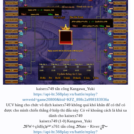
kaiser.s749 tấn công Kangawa_Yuki
https://api-ht.568play.vn/battle/replay?
serverid=game20800&bid=KFZ_898c2a998183936a
UCV hàng cho chức vô địch kaiser.s749 không quá khó khăn để có thể có
được cho mình chiến thắng ở hiệp thi đấu này. Có vẻ khoảng cách là khá xa
dành cho kaiser.s749
kaiser.s749 (1-0) Kangawa_Yuki
౨FW✧çôđộç๖²⁴ʱ.s761 tấn công ౨Nate・Riverೃ࿐
https://api-ht.568play.vn/battle/replay?