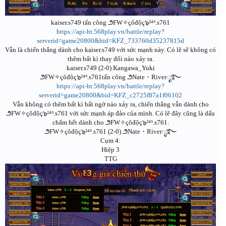
kaiser.s749 tấn công ౨FW✧çôđộç๖²⁴ʱ.s761
https://api-ht.568play.vn/battle/replay?
serverid=game20800&bid=KFZ_733760d35237815d
Vẫn là chiến thắng dành cho kaiser.s749 với sức mạnh này. Có lẽ sẽ không có
thêm bất kì thay đổi nào xảy ra.
kaiser.s749 (2-0) Kangawa_Yuki
౨FW✧çôđộç๖²⁴ʱ.s761tấn công ౨Nate・Riverೃ࿐
https://api-ht.568play.vn/battle/replay?
serverid=game20800&bid=KFZ_c2725f87a1f06102
Vẫn không có thêm bất kì bất ngờ nào xảy ra, chiến thắng vẫn dành cho
౨FW✧çôđộç๖²⁴ʱ.s761 với sức mạnh áp đảo của mình. Có lẽ đây cũng là dấu
chấm hết dành cho ౨FW✧çôđộç๖²⁴ʱ.s761.
౨FW✧çôđộç๖²⁴ʱ.s761 (2-0) ౨Nate・Riverೃ࿐
Cụm 4:
Hiệp 3
TTG