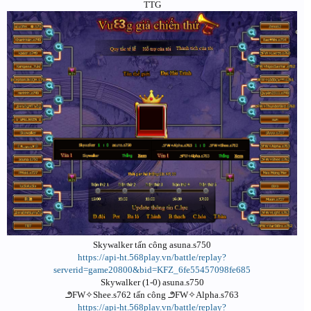
TTG
Skywalker tấn công asuna.s750
https://api-ht.568play.vn/battle/replay?
serverid=game20800&bid=KFZ_6fe55457098fe685
Skywalker (1-0) asuna.s750
౨FW✧Shee.s762 tấn công ౨FW✧Alpha.s763
https://api-ht.568play.vn/battle/replay?