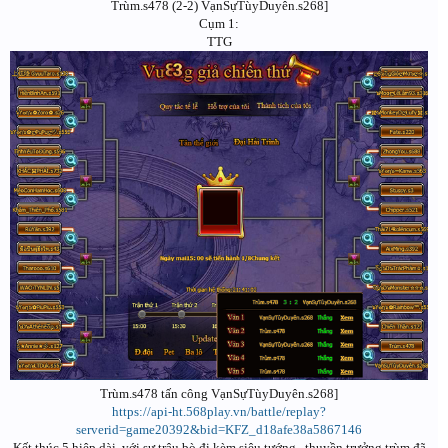
Trùm.s478 (2-2) VạnSựTùyDuyên.s268]
Cụm 1:
TTG
Trùm.s478 tấn công VạnSựTùyDuyên.s268]
https://api-ht.568play.vn/battle/replay?
serverid=game20392&bid=KFZ_d18afe38a5867146
Kết thúc 5 hiệp dài, với sự trâu bò đi kèm siêu tướng , thuyền trưởng trùm đã