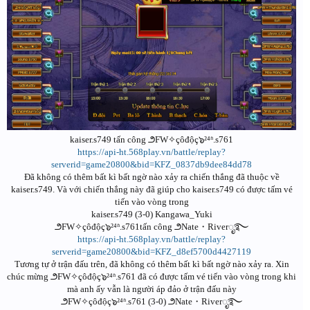
kaiser.s749 tấn công ౨FW✧çôđộç๖²⁴ʱ.s761
https://api-ht.568play.vn/battle/replay?
serverid=game20800&bid=KFZ_0837db9dee84dd78
Đã không có thêm bất kì bất ngờ nào xảy ra chiến thắng đã thuộc về
kaiser.s749. Và với chiến thắng này đã giúp cho kaiser.s749 có được tấm vé
tiến vào vòng trong
kaiser.s749 (3-0) Kangawa_Yuki
౨FW✧çôđộç๖²⁴ʱ.s761tấn công ౨Nate・Riverೃ࿐
https://api-ht.568play.vn/battle/replay?
serverid=game20800&bid=KFZ_d8ef5700d4427119
Tương tự ở trận đấu trên, đã không có thêm bất kì bất ngờ nào xảy ra. Xin
chúc mừng ౨FW✧çôđộç๖²⁴ʱ.s761 đã có được tấm vé tiến vào vòng trong khi
mà anh ấy vẫn là người áp đảo ở trận đấu này
౨FW✧çôđộç๖²⁴ʱ.s761 (3-0) ౨Nate・Riverೃ࿐