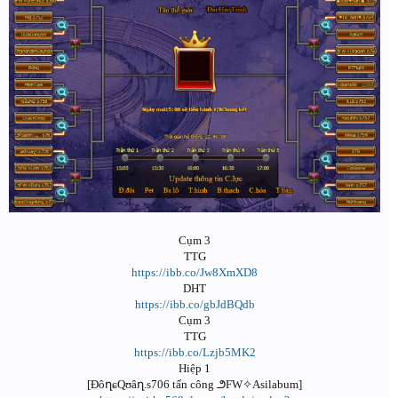
Cụm 3
TTG
https://ibb.co/Jw8XmXD8
DHT
https://ibb.co/gbJdBQdb
Cụm 3
TTG
https://ibb.co/Lzjb5MK2
Hiệp 1
[ĐôղɕQʊâղ.s706 tấn công ౨FW✧Asilabum]