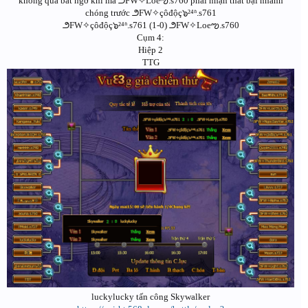
không quá bất ngờ khi mà ౨FW✧Loeఌ.s760 phải nhận thất bại nhanh
chóng trước ౨FW✧çôđộç๖²⁴ʱ.s761
౨FW✧çôđộç๖²⁴ʱ.s761 (1-0) ౨FW✧Loeఌ.s760
Cụm 4:
Hiệp 2
TTG
luckylucky tấn công Skywalker