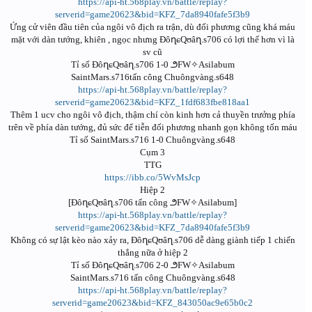
https://api-ht.568play.vn/battle/replay?
serverid=game20623&bid=KFZ_7da8940fafe5f3b9
Ứng cử viên đầu tiên của ngôi vô địch ra trận, dù đối phương cũng khá máu
mặt với dàn tướng, khiên , ngọc nhưng ĐôղɕQʊâղ.s706 có lợi thế hơn vì là
sv cũ
Tỉ số ĐôղɕQʊâղ.s706 1-0 ౨FW✧Asilabum
SaintMars.s716tấn công Chuôngvàng.s648
https://api-ht.568play.vn/battle/replay?
serverid=game20623&bid=KFZ_1fdf683fbe818aa1
Thêm 1 ucv cho ngôi vô địch, thậm chí còn kinh hơn cả thuyền trưởng phía
trên về phía dàn tướng, đủ sức để tiễn đối phương nhanh gọn không tốn máu
Tỉ số SaintMars.s716 1-0 Chuôngvàng.s648
Cụm 3
TTG
https://ibb.co/5WvMsJcp
Hiệp 2
[ĐôղɕQʊâղ.s706 tấn công ౨FW✧Asilabum]
https://api-ht.568play.vn/battle/replay?
serverid=game20623&bid=KFZ_7da8940fafe5f3b9
Không có sự lật kèo nào xảy ra, ĐôղɕQʊâղ.s706 dễ dàng giành tiếp 1 chiến
thắng nữa ở hiệp 2
Tỉ số ĐôղɕQʊâղ.s706 2-0 ౨FW✧Asilabum
SaintMars.s716 tấn công Chuôngvàng.s648
https://api-ht.568play.vn/battle/replay?
serverid=game20623&bid=KFZ_843050ac9e65b0c2