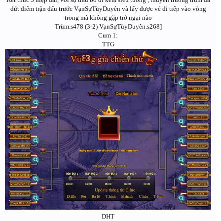
dứt điểm trận đấu trước VạnSựTùyDuyên và lấy được vé đi tiếp vào vòng
trong mà không gặp trở ngại nào
Trùm.s478 (3-2) VạnSựTùyDuyên.s268]
Cum 1:
TTG
DHT