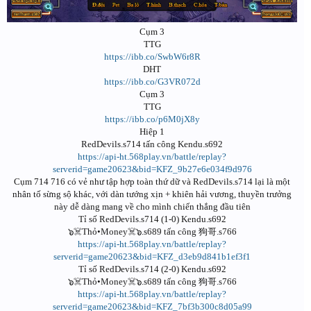
Cụm 3
TTG
https://ibb.co/SwbW6r8R
DHT
https://ibb.co/G3VR072d
Cụm 3
TTG
https://ibb.co/p6M0jX8y
Hiệp 1
RedDevils.s714 tấn công Kendu.s692
https://api-ht.568play.vn/battle/replay?
serverid=game20623&bid=KFZ_9b27e6e034f9d976
Cụm 714 716 có vẻ như tập hợp toàn thứ dữ và RedDevils.s714 lại là một
nhân tố sừng sộ khác, với dàn tướng xịn + khiên hải vương, thuyền trưởng
này dễ dàng mang về cho mình chiến thắng đầu tiên
Tỉ số RedDevils.s714 (1-0) Kendu.s692
๖☠️Thỏ•Money☠️๖.s689 tấn công 狗哥.s766
https://api-ht.568play.vn/battle/replay?
serverid=game20623&bid=KFZ_d3eb9d841b1ef3f1
Tỉ số RedDevils.s714 (2-0) Kendu.s692
๖☠️Thỏ•Money☠️๖.s689 tấn công 狗哥.s766
https://api-ht.568play.vn/battle/replay?
serverid=game20623&bid=KFZ_7bf3b300c8d05a99