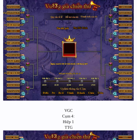
VGC
Cụm 4:
Hiệp 1
TTG