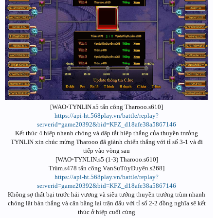
[WAO◦TYNLIN.s5 tấn công Tharooo.s610]
https://api-ht.568play.vn/battle/replay?
serverid=game20392&bid=KFZ_d18afe38a5867146
Kết thúc 4 hiệp nhanh chóng và dập tắt hiệp thắng của thuyền trưởng
TYNLIN xin chúc mừng Tharooo đã giành chiến thắng với tỉ số 3-1 và đi
tiếp vào vòng sau
[WAO◦TYNLIN.s5 (1-3) Tharooo.s610]
Trùm.s478 tấn công VạnSựTùyDuyên.s268]
https://api-ht.568play.vn/battle/replay?
serverid=game20392&bid=KFZ_d18afe38a5867146
Không sợ thất bại trước hải vương và siêu tướng thuyền trưởng trùm nhanh
chóng lật bàn thắng và cân bằng lại trận đấu với tỉ số 2-2 đồng nghĩa sẽ kết
thúc ở hiệp cuối cùng