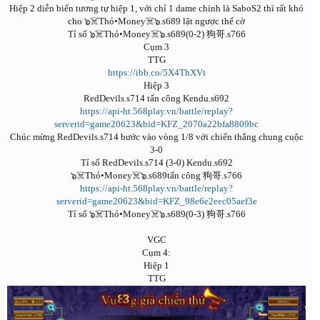
Hiệp 2 diễn biến tương tự hiệp 1, với chỉ 1 dame chính là SaboS2 thì rất khó
cho ๖☠️Thỏ•Money☠️๖.s689 lật ngược thế cờ
Tỉ số ๖☠️Thỏ•Money☠️๖.s689(0-2) 狗哥.s766
Cụm 3
TTG
https://ibb.co/5X4ThXVt
Hiệp 3
RedDevils.s714 tấn công Kendu.s692
https://api-ht.568play.vn/battle/replay?
serverid=game20623&bid=KFZ_2070a22bfa8809bc
Chúc mừng RedDevils.s714 bước vào vòng 1/8 với chiến thắng chung cuộc
3-0
Tỉ số RedDevils.s714 (3-0) Kendu.s692
๖☠️Thỏ•Money☠️๖.s689tấn công 狗哥.s766
https://api-ht.568play.vn/battle/replay?
serverid=game20623&bid=KFZ_98e6e2eec05aef3e
Tỉ số ๖☠️Thỏ•Money☠️๖.s689(0-3) 狗哥.s766
VGC
Cụm 4:
Hiệp 1
TTG