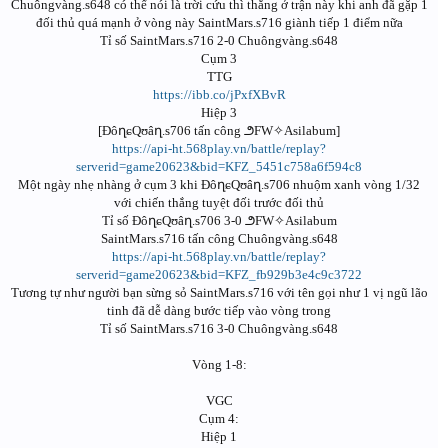
Chuôngvàng.s648 có thể nói là trời cứu thì thắng ở trận này khi anh đã gặp 1
đối thủ quá mạnh ở vòng này SaintMars.s716 giành tiếp 1 điểm nữa
Tỉ số SaintMars.s716 2-0 Chuôngvàng.s648
Cụm 3
TTG
https://ibb.co/jPxfXBvR
Hiệp 3
[ĐôղɕQʊâղ.s706 tấn công ౨FW✧Asilabum]
https://api-ht.568play.vn/battle/replay?
serverid=game20623&bid=KFZ_5451c758a6f594c8
Một ngày nhẹ nhàng ở cụm 3 khi ĐôղɕQʊâղ.s706 nhuộm xanh vòng 1/32
với chiến thắng tuyệt đối trước đối thủ
Tỉ số ĐôղɕQʊâղ.s706 3-0 ౨FW✧Asilabum
SaintMars.s716 tấn công Chuôngvàng.s648
https://api-ht.568play.vn/battle/replay?
serverid=game20623&bid=KFZ_fb929b3e4c9c3722
Tương tự như người bạn sừng sỏ SaintMars.s716 với tên gọi như 1 vị ngũ lão
tinh đã dễ dàng bước tiếp vào vòng trong
Tỉ số SaintMars.s716 3-0 Chuôngvàng.s648
Vòng 1-8:
VGC
Cụm 4:
Hiệp 1