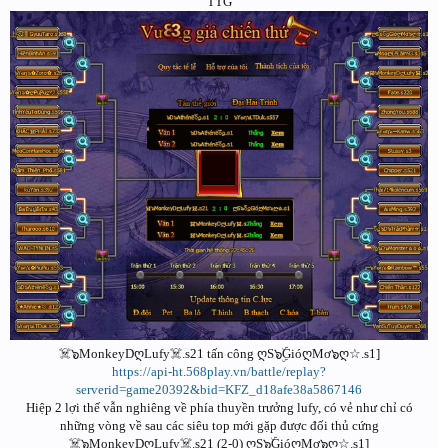
TTG
☠️๖MonkeyDღLufy☠️.s21 tấn công ღS๖ۣۜGióღMơ๖ღ☆.s1]
https://api-ht.568play.vn/battle/replay?
serverid=game20392&bid=KFZ_d18afe38a5867146
Hiệp 2 lợi thế vẫn nghiêng về phía thuyền trưởng lufy, có vẻ như chỉ có
những vòng về sau các siêu top mới gặp được đối thủ cứng
☠️๖MonkeyDღLufy☠️.s21 (2-0) ღS๖ۣۜGióღMơ๖ღ☆.s1]