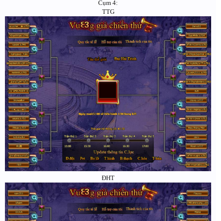
Cụm 4:
TTG
ĐHT