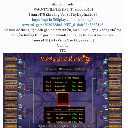
đấu rất nhanh
[WAO◦TYNLIN.s5 (1-1) Tharooo.s610]
Trùm.s478 tấn công VạnSựTùyDuyên.s268]
https://api-ht.568play.vn/battle/replay?
serverid=game20392&bid=KFZ_d18afe38a5867146
Số lượt để thắng trận đấu gần như rất nhiều, hiệp 2 với lượng khống chế mà
thuyền trưởng trùm gây nên nhanh chóng lấy lợi thế ở hiệp 2 này
Trùm.s478 (1-1) VạnSựTùyDuyên.s268]
Cụm 1:
TTG