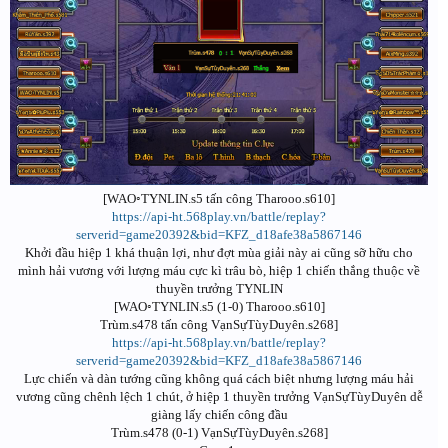
[WAO◦TYNLIN.s5 tấn công Tharooo.s610]
https://api-ht.568play.vn/battle/replay?
serverid=game20392&bid=KFZ_d18afe38a5867146
Khởi đầu hiệp 1 khá thuận lợi, như đợt mùa giải này ai cũng sỡ hữu cho
mình hải vương với lượng máu cực kì trâu bò, hiệp 1 chiến thắng thuộc về
thuyền trưởng TYNLIN
[WAO◦TYNLIN.s5 (1-0) Tharooo.s610]
Trùm.s478 tấn công VạnSựTùyDuyên.s268]
https://api-ht.568play.vn/battle/replay?
serverid=game20392&bid=KFZ_d18afe38a5867146
Lực chiến và dàn tướng cũng không quá cách biệt nhưng lượng máu hải
vương cũng chênh lệch 1 chút, ở hiệp 1 thuyền trưởng VạnSựTùyDuyên dễ
giàng lấy chiến công đầu
Trùm.s478 (0-1) VạnSựTùyDuyên.s268]