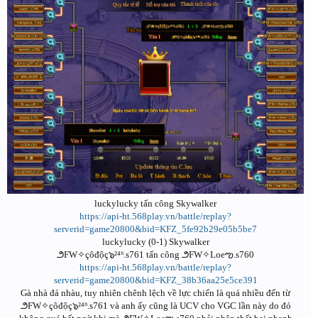
luckylucky tấn công Skywalker
https://api-ht.568play.vn/battle/replay?
serverid=game20800&bid=KFZ_5fe92b29e05b5be7
luckylucky (0-1) Skywalker
౨FW✧çôđộç๖²⁴ʱ.s761 tấn công ౨FW✧Loeఌ.s760
https://api-ht.568play.vn/battle/replay?
serverid=game20800&bid=KFZ_38b36aa25e5ce391
Gà nhà đá nhàu, tuy nhiên chênh lệch về lực chiến là quá nhiều đến từ
౨FW✧çôđộç๖²⁴ʱ.s761 và anh ấy cũng là UCV cho VGC lần này do đó