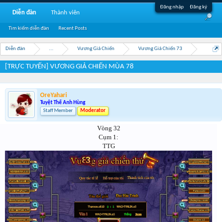
Đăng nhập
Đăng ký
Diễn đàn
Thành viên
Tìm kiếm diễn đàn
Recent Posts
Diễn đàn
...
Vương Giả Chiến
Vương Giả Chiến 73
[TRỰC TUYẾN] VƯƠNG GIẢ CHIẾN MÙA 78
OreYahari
Tuyệt Thế Anh Hùng
Staff Member
Moderator
Vòng 32
Cụm 1:
TTG