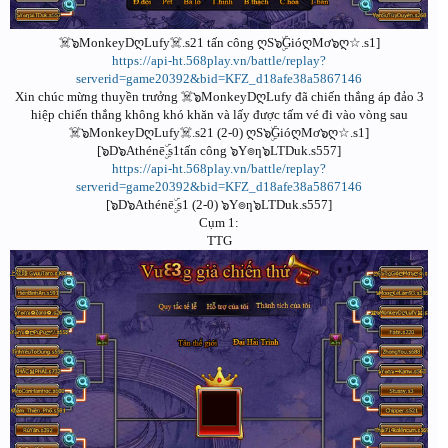
☠️๖MonkeyDღLufy☠️.s21 tấn công ღS๖ۣۜGióღMơ๖ღ☆.s1]
https://api-ht.568play.vn/battle/replay?
serverid=game20392&bid=KFZ_d18afe38a5867146
Xin chúc mừng thuyền trưởng ☠️๖MonkeyDღLufy đã chiến thắng áp đảo 3
hiệp chiến thắng không khó khăn và lấy được tấm vé đi vào vòng sau
☠️๖MonkeyDღLufy☠️.s21 (2-0) ღS๖ۣۜGióღMơ๖ღ☆.s1]
[๖D๖Athénēۣۜ.s1tấn công ๖Y๏ƞ๖LTDuk.s557]
https://api-ht.568play.vn/battle/replay?
serverid=game20392&bid=KFZ_d18afe38a5867146
[๖D๖Athénēۣۜ.s1 (2-0) ๖Y๏ƞ๖LTDuk.s557]
Cụm 1:
TTG