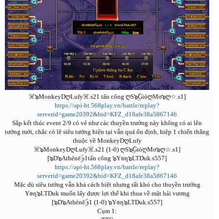
☠️๖MonkeyDღLufy☠️.s21 tấn công ღS๖ۣۜGióღMơ๖ღ☆.s1]
https://api-ht.568play.vn/battle/replay?
serverid=game20392&bid=KFZ_d18afe38a5867146
Sắp kết thúc event 2/9 có vẻ như các thuyền trưởng này không có ai lên
tướng mới, chắc có lẽ siêu tướng hiện tại vẫn quá ổn định, hiệp 1 chiến thắng
thuộc về MonkeyDღLufy
☠️๖MonkeyDღLufy☠️.s21 (1-0) ღS๖ۣۜGióღMơ๖ღ☆.s1]
[๖D๖Athénēۣۜ.s1tấn công ๖Y๏ƞ๖LTDuk.s557]
https://api-ht.568play.vn/battle/replay?
serverid=game20392&bid=KFZ_d18afe38a5867146
Mặc dù siêu tướng vẫn khá cách biệt nhưng rất khó cho thuyền trưởng
Y๏ƞ๖LTDuk muốn lấy được lợi thế khi thua về mặt hải vương
[๖D๖Athénēۣۜ.s1 (1-0) ๖Y๏ƞ๖LTDuk.s557]
Cụm 1: