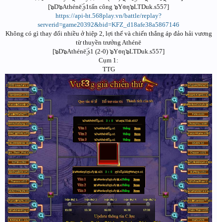
[๖D๖Athénēۣۜ.s1tấn công ๖Y๏ƞ๖LTDuk.s557]
https://api-ht.568play.vn/battle/replay?
serverid=game20392&bid=KFZ_d18afe38a5867146
Không có gì thay đổi nhiều ở hiệp 2, lợi thế và chiến thắng áp đảo hải vương
từ thuyền trưởng Athénē
[๖D๖Athénēۣۜ.s1 (2-0) ๖Y๏ƞ๖LTDuk.s557]
Cụm 1:
TTG