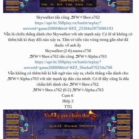
Skywalker tấn công ౨FW✧Shee.s762
https://api-ht.568play.vn/battle/replay?
serverid=game20800&bid=KFZ_25584a5975086193
Vẫn là chiến thắng dành cho Skywalker với sức mạnh này. Có lẽ sẽ không có
thêm bất kì thay đổi nào xảy ra. Tấm vé tiến vào vòng trong gần như đã
thuộc về anh ấy
Skywalker (2-0) asuna.s750
౨FW✧Shee.s762 tấn công ౨FW✧Alpha.s763
https://api-ht.568play.vn/battle/replay?
serverid=game20800&bid=KFZ_0faeba076254a768
Vẫn không có thêm bất kì bất ngờ nào xảy ra, chiến thắng vẫn dành cho
౨FW✧Alpha.s763 với sức mạnh áp đảo của mình. Có lẽ đây cũng là dấu
chấm hết dành cho ౨FW✧Shee.s762.
౨FW✧Shee.s762 (0-2) ౨FW✧Alpha.s763
Cụm 4:
Hiệp 3
TTG