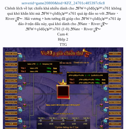
serverid=game20800&bid=KFZ_24701c485397c6c8
Chênh lệch về lực chiến khá nhiều dành cho ౨FW✧çôđộç๖²⁴ʱ.s761 không
quá khó khắn khi mà ౨FW✧çôđộç๖²⁴ʱ.s761 quá áp đảo so với ౨Nate・
Riverೃ࿐. Hải vương + hơn tướng đã giúp cho ౨FW✧çôđộç๖²⁴ʱ.s761 áp
đảo ở trận đấu này, quá khó dành cho ౨Nate・Riverೃ࿐
౨FW✧çôđộç๖²⁴ʱ.s761 (1-0) ౨Nate・Riverೃ࿐
Cụm 4:
Hiệp 2
TTG