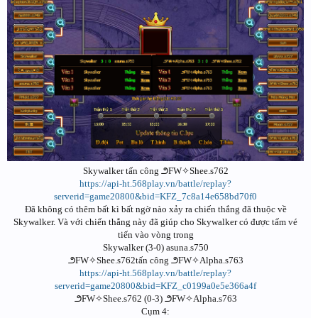
Skywalker tấn công ౨FW✧Shee.s762
https://api-ht.568play.vn/battle/replay?
serverid=game20800&bid=KFZ_7c8a14e658bd70f0
Đã không có thêm bất kì bất ngờ nào xảy ra chiến thắng đã thuộc về
Skywalker. Và với chiến thắng này đã giúp cho Skywalker có được tấm vé
tiến vào vòng trong
Skywalker (3-0) asuna.s750
౨FW✧Shee.s762tấn công ౨FW✧Alpha.s763
https://api-ht.568play.vn/battle/replay?
serverid=game20800&bid=KFZ_c0199a0e5e366a4f
౨FW✧Shee.s762 (0-3) ౨FW✧Alpha.s763
Cụm 4: