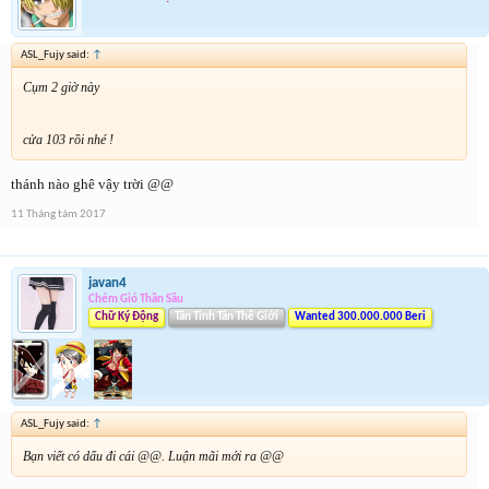
ASL_Fujy said:
↑
Cụm 2 giờ này
cửa 103 rồi nhé !
thánh nào ghê vậy trời @@
11 Tháng tám 2017
javan4
Chém Gió Thần Sầu
Chữ Ký Động
Tân Tinh Tân Thế Giới
Wanted 300.000.000 Beri
ASL_Fujy said:
↑
Bạn viết có dấu đi cái @@. Luận mãi mới ra @@