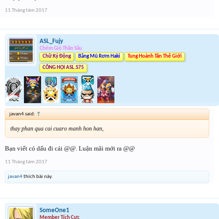
11 Tháng tám 2017
ASL_Fujy
Chém Gió Thần Sầu
Chữ Ký Động
Băng Mũ Rơm Haki
Tung Hoành Tân Thế Giới
CÔNG HỘI ASL.S75
javan4 said:
↑
thay phan qua cai cuaro manh hon han,
Bạn viết có dấu đi cái @@. Luận mãi mới ra @@
11 Tháng tám 2017
javan4
thích bài này.
SomeOne1
Member Tích Cực