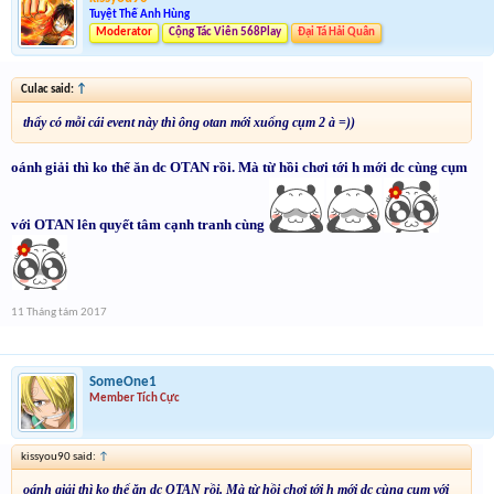
Tuyệt Thế Anh Hùng
Moderator
Cộng Tác Viên 568Play
Đại Tá Hải Quân
Culac said:
↑
thấy có mỗi cái event này thì ông otan mới xuống cụm 2 à =))
oánh giải thì ko thể ăn dc OTAN rồi. Mà từ hồi chơi tới h mới dc cùng cụm
với OTAN lên quyết tâm cạnh tranh cùng
11 Tháng tám 2017
SomeOne1
Member Tích Cực
kissyou90 said:
↑
oánh giải thì ko thể ăn dc OTAN rồi. Mà từ hồi chơi tới h mới dc cùng cụm với