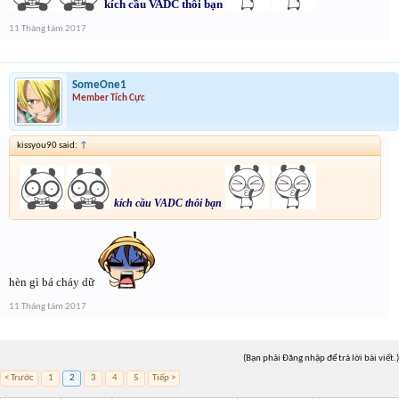
kích cầu VADC thôi bạn
11 Tháng tám 2017
SomeOne1
Member Tích Cực
kissyou90 said:
↑
kích cầu VADC thôi bạn
hèn gì bá cháy dữ
11 Tháng tám 2017
(Bạn phải Đăng nhập để trả lời bài viết.)
< Trước
1
2
3
4
5
Tiếp >