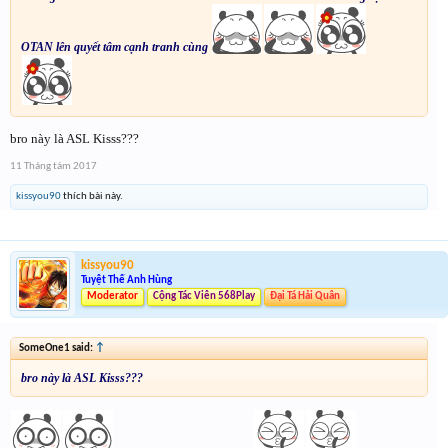
OTAN lên quyết tâm cạnh tranh cùng
bro này là ASL Kisss???
11 Tháng tám 2017
kissyou90
thích bài này.
kissyou90
Tuyệt Thế Anh Hùng
Moderator
Cộng Tác Viên 568Play
Đại Tá Hải Quân
SomeOne1 said:
↑
bro này là ASL Kisss???