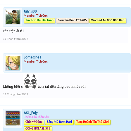
July_s88
Member Tích Cực
Tân Tinh Đại Hải Trình
Siêu Tân Binh CCT-205
Wanted 16.000.000 Beri
cần trận ải 61
11 Tháng tám 2017
SomeOne1
Member Tích Cực
không biết c
ác a tài dến tầng bao nhiểu rồi
11 Tháng tám 2017
ASL_Fujy
Chém Gió Thần Sầu
Chữ Ký Động
Băng Mũ Rơm Haki
Tung Hoành Tân Thế Giới
CÔNG HỘI ASL.S75