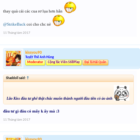
thay quà cái các cua rơ lụa hơn hẳn
@StrikeBack
coi cho chc nè
11 Tháng tám 2017
kissyou90
Tuyệt Thế Anh Hùng
Moderator
Cộng Tác Viên 568Play
Đại Tá Hải Quân
Shaddoll said:
↑
Lão Kiss đầu tư ghê thật chắc muốn thành người đầu tiên có ảo ảnh
đầu tư gì đâu có mấy k ấy mà :3
11 Tháng tám 2017
kissyou90