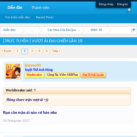
Đăng nhập
Đăng ký
Diễn đàn
Thành viên
Tìm kiếm diễn đàn
Recent Posts
Diễn đàn
...
Các Mùa Giải Đã Qua
VAĐC 18
[TRỰC TUYẾN ] VƯỢT ẢI ĐẠI CHIẾN LẦN 18
< Trước
1
2
3
4
5
Tiếp >
kissyou90
Tuyệt Thế Anh Hùng
Moderator
Cộng Tác Viên 568Play
Đại Tá Hải Quân
Worldbreaker said:
↑
Hóng share trận vượt ải =))
Bạn cần trận ải nào cứ báo nha
10 Tháng tám 2017