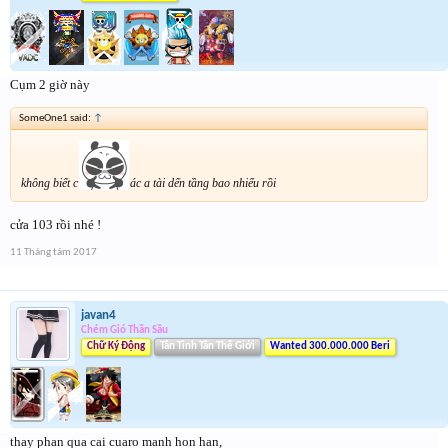
Cụm 2 giờ này
SomeOne1 said:
↑
không biết c
ác a tài dến tầng bao nhiểu rồi
cửa 103 rồi nhé !
11 Tháng tám 2017
javan4
Chém Gió Thần Sầu
Chữ Ký Động
Tân Tinh Tân Thế Giới
Wanted 300.000.000 Beri
thay phan qua cai cuaro manh hon han,