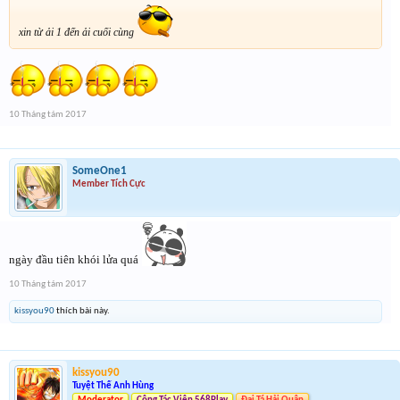
xin từ ải 1 đến ải cuối cùng
10 Tháng tám 2017
SomeOne1
Member Tích Cực
ngày đầu tiên khói lửa quá
10 Tháng tám 2017
kissyou90
thích bài này.
kissyou90
Tuyệt Thế Anh Hùng