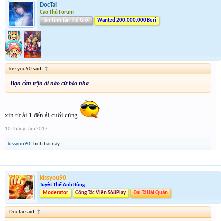
DocTai
Cao Thủ Forum
Tân Tinh Tân Thế Giới
Wanted 200.000.000 Beri
kissyou90 said:
↑
Bạn cần trận ải nào cứ báo nha
xin từ ải 1 đến ải cuối cùng
10 Tháng tám 2017
kissyou90
thích bài này.
kissyou90
Tuyệt Thế Anh Hùng
Moderator
Cộng Tác Viên 568Play
Đại Tá Hải Quân
DocTai said:
↑