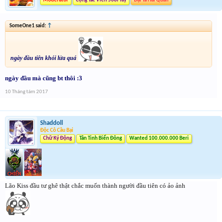
Moderator
Cộng Tác Viên 568Play
Đại Tá Hải Quân
SomeOne1 said:
↑
ngày đầu tiên khói lửa quá
ngày đầu mà cũng bt thôi :3
10 Tháng tám 2017
Shaddoll
Độc Cô Cầu Bại
Chữ Ký Động
Tân Tinh Biển Đông
Wanted 100.000.000 Beri
Lão Kiss đầu tư ghê thật chắc muốn thành người đầu tiên có ảo ảnh